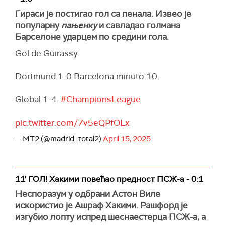
Гираси је постигао гол са пенала. Извео је
популарну
пањенку
и савладао голмана
Барселоне ударцем по средини гола.
Gol de Guirassy.
Dortmund 1-0 Barcelona minuto 10.
Global 1-4.
#ChampionsLeague
pic.twitter.com/7v5eQPfOLx
— MT2 (@madrid_total2)
April 15, 2025
11' ГОЛ! Хакими повећао предност ПСЖ-а - 0:1
Неспоразум у одбрани Астон Виле
искористио је Ашраф Хакими. Рашфорд је
изгубио лопту испред шеснаестерца ПСЖ-а, а