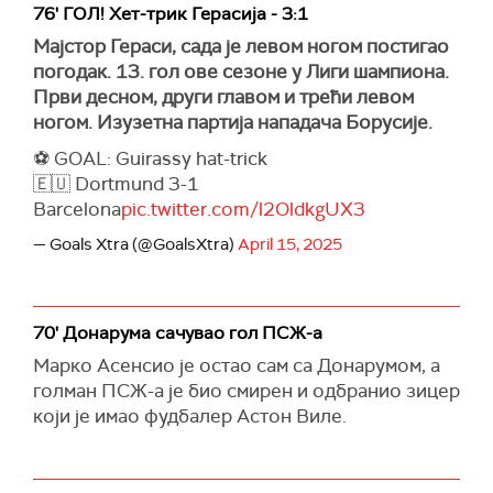
76' ГОЛ! Хет-трик Герасија - 3:1
Мајстор Гераси, сада је левом ногом постигао
погодак. 13. гол ове сезоне у Лиги шампиона.
Први десном, други главом и трећи левом
ногом. Изузетна партија нападача Борусије.
⚽️ GOAL: Guirassy hat-trick
🇪🇺 Dortmund 3-1
Barcelona
pic.twitter.com/l2OldkgUX3
— Goals Xtra (@GoalsXtra)
April 15, 2025
70' Донарума сачувао гол ПСЖ-а
Марко Асенсио је остао сам са Донарумом, а
голман ПСЖ-а је био смирен и одбранио зицер
који је имао фудбалер Астон Виле.