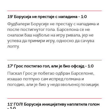
19' Борусија не престаје с нападима - 1:0
Фудбалери Борусије не престају с нападима и
после постигнутог гола. Барселона се не
сналази баш најбоље на игру ривала, јер не
успева да примири игру, односно да сачува
лопту.
17' Грос постигао гол, али је био офсајд - 1:0
Паскал Грос је побегао одбран Барселоне,
изашао потпуно сам испред голмана и
погодио, али је био у недозвољеној позицији.
11' ГОЛ! Борусија иницијативу наплатила голом
- 1:0