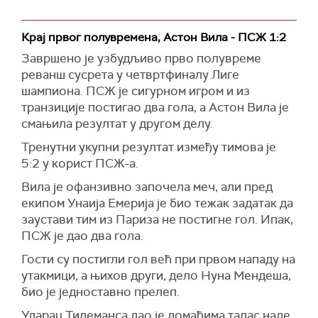
Крај првог полувремена, Астон Вила - ПСЖ 1:2
Завршено је узбудљиво прво полувреме
реванш сусрета у четвртфиналу Лиге
шампиона. ПСЖ је сигурном игром и из
транзиције постигао два гола, а Астон Вила је
смањила резултат у другом делу.
Тренутни укупни резултат између тимова је
5:2 у корист ПСЖ-а.
Вила је офанзивно започела меч, али пред
екипом Унаија Емерија је био тежак задатак да
заустави тим из Париза не постигне гол. Ипак,
ПСЖ је дао два гола.
Гости су постигли гол већ при првом нападу на
утакмици, а њихов други, дело Нуна Мендеша,
био је једноставно прелеп.
Ударац Тилеманса дао је домаћима талас наде,