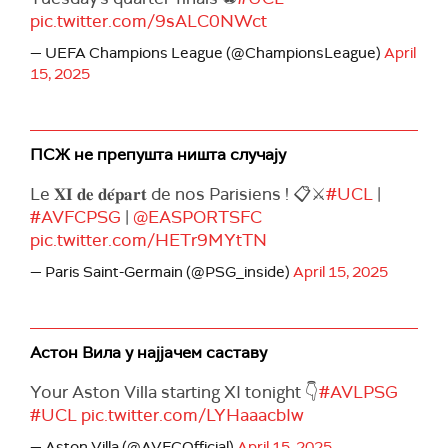
pic.twitter.com/9sALC0NWct
— UEFA Champions League (@ChampionsLeague)
April
15, 2025
ПСЖ не препушта ништа случају
Le 𝐗𝐈 𝐝𝐞 𝐝𝐞́𝐩𝐚𝐫𝐭 de nos Parisiens ! 📋⚔️
#UCL
|
#AVFCPSG
|
@EASPORTSFC
pic.twitter.com/HETr9MYtTN
— Paris Saint-Germain (@PSG_inside)
April 15, 2025
Астон Вила у најјачем саставу
Your Aston Villa starting XI tonight 👇
#AVLPSG
#UCL
pic.twitter.com/LYHaaacbIw
— Aston Villa (@AVFCOfficial)
April 15, 2025