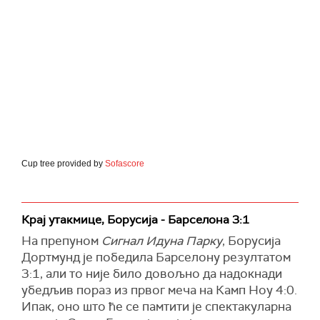
Cup tree provided by
Sofascore
Крај утакмице, Борусија - Барселона 3:1
На препуном
Сигнал Идуна Парку
, Борусија
Дортмунд је победила Барселону резултатом
3:1, али то није било довољно да надокнади
убедљив пораз из првог меча на Камп Ноу 4:0.
Ипак, оно што ће се памтити је спектакуларна