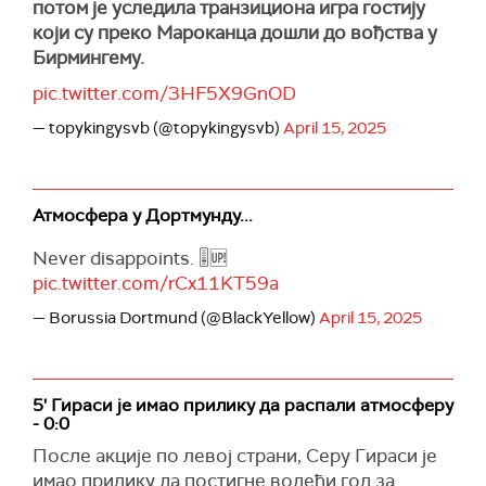
потом је уследила транзициона игра гостију
који су преко Мароканца дошли до вођства у
Бирмингему.
pic.twitter.com/3HF5X9GnOD
— topykingysvb (@topykingysvb)
April 15, 2025
Атмосфера у Дортмунду...
Never disappoints. 🎚️🆙
pic.twitter.com/rCx11KT59a
— Borussia Dortmund (@BlackYellow)
April 15, 2025
5' Гираси је имао прилику да распали атмосферу
- 0:0
После акције по левој страни, Серу Гираси је
имао прилику да постигне водећи гол за