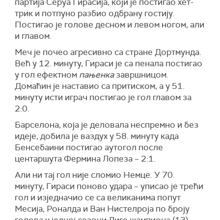
партија Серуа Гирасија, који је постигао хет-
трик и потпуно разбио одбрану гостију.
Постигао је голове десном и левом ногом, али
и главом.
Меч је почео агресивно са стране Дортмунда.
Већ у 12. минуту, Гираси је са пенала постигао
у гол ефектном
пањенка
завршницом.
Домаћин је наставио са притиском, а у 51.
минуту исти играч постигао је гол главом за
2:0.
Барселона, која је деловала неспремно и без
идеје, добила је ваздух у 58. минуту када
Бенсебаини постигао аутогол после
центаршута Фермина Лопеза – 2:1.
Али ни тај гол није сломио Немце. У 70.
минуту, Гираси поново удара – уписао је трећи
гол и изједначио се са великанима попут
Месија, Роналда и Ван Нистелроја по броју