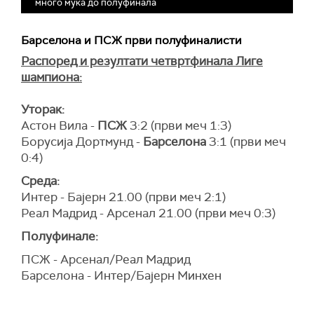
много мука до полуфинала
Барселона и ПСЖ први полуфиналисти
Распоред и резултати четвртфинала Лиге
шампиона:
Уторак:
Астон Вила -
ПСЖ
3:2 (први меч 1:3)
Борусија Дортмунд -
Барселона
3:1 (први меч
0:4)
Среда:
Интер - Бајерн 21.00 (први меч 2:1)
Реал Мадрид - Арсенал 21.00 (први меч 0:3)
Полуфинале:
ПСЖ - Арсенал/Реал Мадрид
Барселона - Интер/Бајерн Минхен