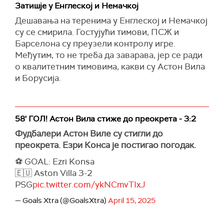
Затишје у Енглеској и Немачкој
Дешавања на теренима у Енглеској и Немачкој
су се смирила. Гостујући тимови, ПСЖ и
Барселона су преузели контролу игре.
Међутим, то не треба да заварава, јер се ради
о квалитетним тимовима, какви су Астон Вила
и Борусија.
58' ГОЛ! Астон Вила стиже до преокрета - 3:2
Фудбалери Астон Виле су стигли до
преокрета. Езри Конса је постигао погодак.
⚽️ GOAL: Ezri Konsa
🇪🇺 Aston Villa 3-2
PSG
pic.twitter.com/ykNCmvTIxJ
— Goals Xtra (@GoalsXtra)
April 15, 2025