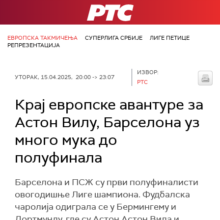
РТС
ЕВРОПСКА ТАКМИЧЕЊА
СУПЕРЛИГА СРБИЈЕ
ЛИГЕ ПЕТИЦЕ
РЕПРЕЗЕНТАЦИЈА
ИЗВОР:
УТОРАК, 15.04.2025, 20:00 -> 23:07
РТС
Крај европске авантуре за
Астон Вилу, Барселона уз
много мука до
полуфинала
Барселона и ПСЖ су први полуфиналисти
овогодишње Лиге шампиона. Фудбалска
чаролија одиграла се у Бермингему и
Дортмунду, где су Астон Астон Вила и