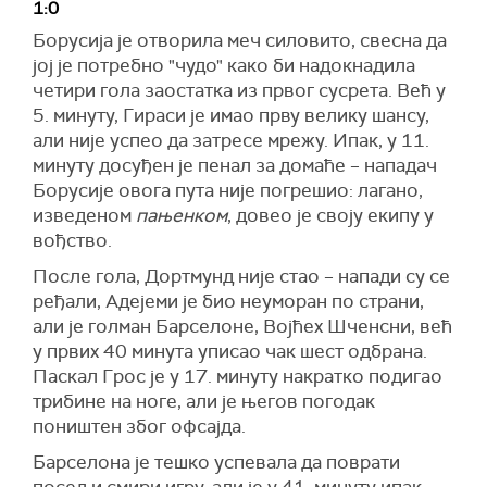
1:0
Борусија је отворила меч силовито, свесна да
јој је потребно "чудо" како би надокнадила
четири гола заостатка из првог сусрета. Већ у
5. минуту, Гираси је имао прву велику шансу,
али није успео да затресе мрежу. Ипак, у 11.
минуту досуђен је пенал за домаће – нападач
Борусије овога пута није погрешио: лагано,
изведеном
пањенком
, довео је своју екипу у
вођство.
После гола, Дортмунд није стао – напади су се
ређали, Адејеми је био неуморан по страни,
али је голман Барселоне, Војћех Шченсни, већ
у првих 40 минута уписао чак шест одбрана.
Паскал Грос је у 17. минуту накратко подигао
трибине на ноге, али је његов погодак
поништен због офсајда.
Барселона је тешко успевала да поврати