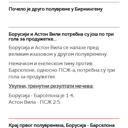
Почело је друго полувреме у Бирмингему
Борусији и Астон Вили потребна су још по три
гола за продужетке...
Борусија и Астон Вила се налазе пред
великим изазовом у другом полувремену.
Немачком и енглеском тиму против
Барселоне, односно ПСЖ-а, потребна су три
гола за продужетке.
Укупни, тренутни резултати мечева:
Борусија - Барселона је 1:4;
Астон Вила - ПСЖ 2:5.
Крај првог полувремена, Борусија - Барселона