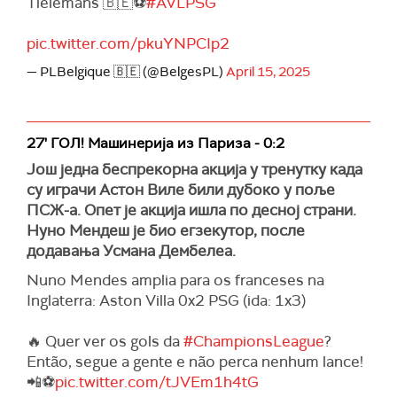
Tielemans 🇧🇪⚽️
#AVLPSG
pic.twitter.com/pkuYNPCIp2
— PLBelgique 🇧🇪 (@BelgesPL)
April 15, 2025
27' ГОЛ! Машинерија из Париза - 0:2
Још једна беспрекорна акција у тренутку када
су играчи Астон Виле били дубоко у поље
ПСЖ-а. Опет је акција ишла по десној страни.
Нуно Мендеш је био егзекутор, после
додавања Усмана Дембелеа.
Nuno Mendes amplia para os franceses na
Inglaterra: Aston Villa 0x2 PSG (ida: 1x3)
🔥 Quer ver os gols da
#ChampionsLeague
?
Então, segue a gente e não perca nenhum lance!
📲⚽
pic.twitter.com/tJVEm1h4tG