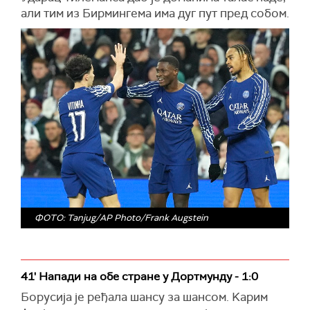
али тим из Бирмингема има дуг пут пред собом.
ФОТО: Tanjug/AP Photo/Frank Augstein
41' Напади на обе стране у Дортмунду - 1:0
Борусија је ређала шансу за шансом. Kарим