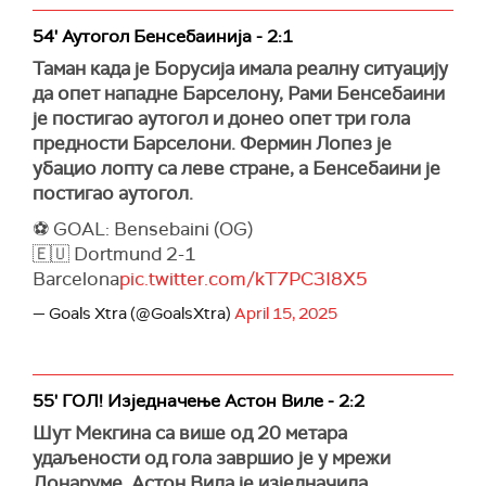
54' Аутогол Бенсебаинија - 2:1
Таман када је Борусија имала реалну ситуацију
да опет нападне Барселону, Рами Бенсебаини
је постигао аутогол и донео опет три гола
предности Барселони. Фермин Лопез је
убацио лопту са леве стране, а Бенсебаини је
постигао аутогол.
⚽️ GOAL: Bensebaini (OG)
🇪🇺 Dortmund 2-1
Barcelona
pic.twitter.com/kT7PC3I8X5
— Goals Xtra (@GoalsXtra)
April 15, 2025
55' ГОЛ! Изједначење Астон Виле - 2:2
Шут Мекгина са више од 20 метара
удаљености од гола завршио је у мрежи
Донаруме. Астон Вила је изједначила.