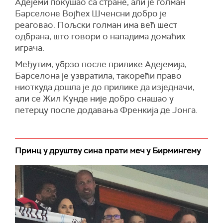
Адејеми покушао са стране, али је голман
Барселоне Војћех Шченсни добро је
реаговао. Пољски голман има већ шест
одбрана, што говори о нападима домаћих
играча.
Међутим, убрзо после прилике Адејемија,
Барселона је узвратила, такорећи право
ниоткуда дошла је до прилике да изједначи,
али се Жил Kунде није добро снашао у
петерцу после додавања Френкија де Јонга.
Принц у друштву сина прати меч у Бирмингему