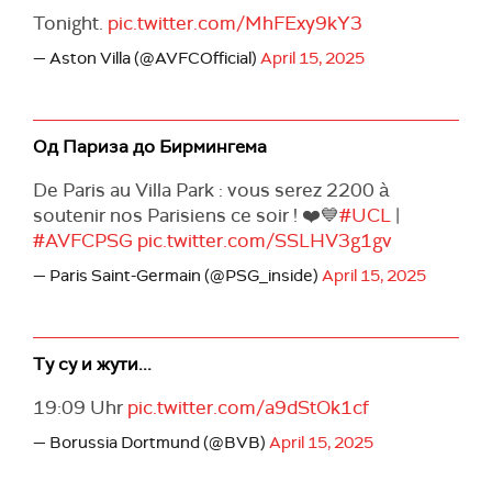
Tonight.
pic.twitter.com/MhFExy9kY3
— Aston Villa (@AVFCOfficial)
April 15, 2025
Од Париза до Бирмингема
De Paris au Villa Park : vous serez 2200 à
soutenir nos Parisiens ce soir ! ❤️💙
#UCL
|
#AVFCPSG
pic.twitter.com/SSLHV3g1gv
— Paris Saint-Germain (@PSG_inside)
April 15, 2025
Ту су и жути...
19:09 Uhr
pic.twitter.com/a9dStOk1cf
— Borussia Dortmund (@BVB)
April 15, 2025