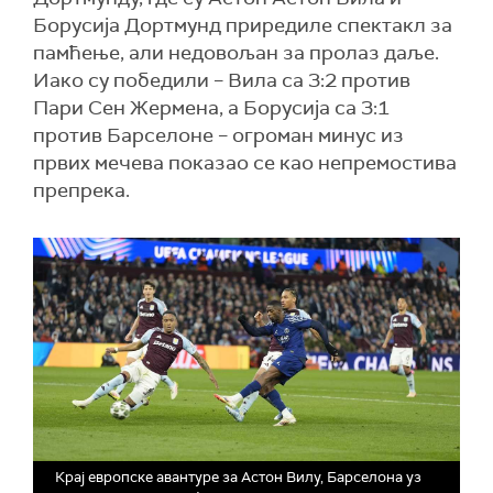
Борусија Дортмунд приредиле спектакл за
памћење, али недовољан за пролаз даље.
Иако су победили – Вила са 3:2 против
Пари Сен Жермена, а Борусија са 3:1
против Барселоне – огроман минус из
првих мечева показао се као непремостива
препрека.
Крај европске авантуре за Астон Вилу, Барселона уз