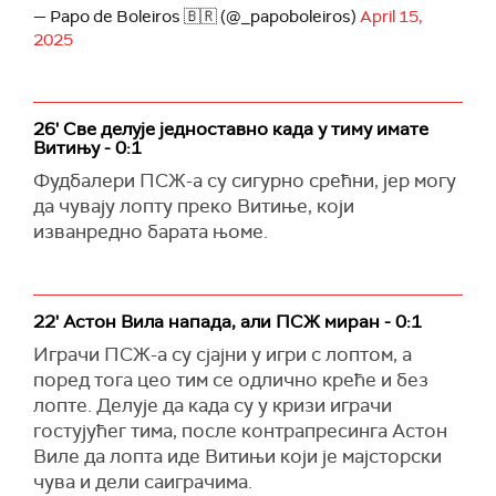
— Papo de Boleiros 🇧🇷 (@_papoboleiros)
April 15,
2025
26' Све делује једноставно када у тиму имате
Витињу - 0:1
Фудбалери ПСЖ-а су сигурно срећни, јер могу
да чувају лопту преко Витиње, који
изванредно барата њоме.
22' Астон Вила напада, али ПСЖ миран - 0:1
Играчи ПСЖ-а су сјајни у игри с лоптом, а
поред тога цео тим се одлично креће и без
лопте. Делује да када су у кризи играчи
гостујућег тима, после контрапресинга Астон
Виле да лопта иде Витињи који је мајсторски
чува и дели саиграчима.