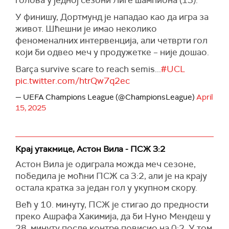
голова у једној сезони Лиге шампиона (13).
У финишу, Дортмунд је нападао као да игра за
живот. Шћешни је имао неколико
феноменалних интервенција, али четврти гол
који би одвео меч у продужетке – није дошао.
Barça survive scare to reach semis...
#UCL
pic.twitter.com/htrQw7q2ec
— UEFA Champions League (@ChampionsLeague)
April
15, 2025
Крај утакмице, Астон Вила - ПСЖ 3:2
Астон Вила је одиграла можда меч сезоне,
победила је моћни ПСЖ са 3:2, али је на крају
остала кратка за један гол у укупном скору.
Већ у 10. минуту, ПСЖ је стигао до предности
преко Ашрафа Хакимија, да би Нуно Мендеш у
28. минуту после контре повисио на 0:2. У том