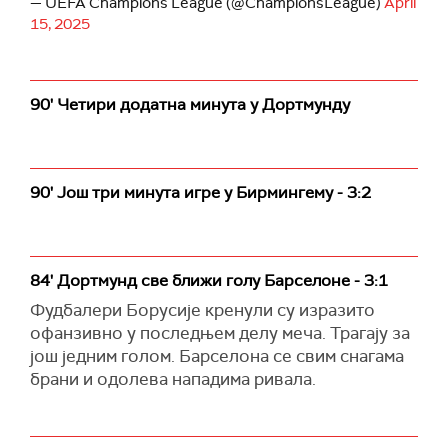
— UEFA Champions League (@ChampionsLeague)
April
15, 2025
90' Четири додатна минута у Дортмунду
90' Још три минута игре у Бирмингему - 3:2
84' Дортмунд све ближи голу Барселоне - 3:1
Фудбалери Борусије кренули су изразито
офанзивно у последњем делу меча. Трагају за
још једним голом. Барселона се свим снагама
брани и одолева нападима ривала.