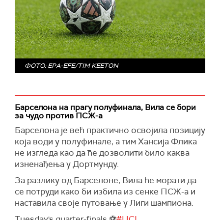
ФОТО: EPA-EFE/TIM KEETON
Барселона на прагу полуфинала, Вила се бори
за чудо против ПСЖ-а
Барселона је већ практично освојила позицију
која води у полуфинале, а тим Хансија Флика
не изгледа као да ће дозволити било каква
изненађења у Дортмунду.
За разлику од Барселоне, Вила ће морати да
се потруди како би избила из сенке ПСЖ-а и
наставила своје путовање у Лиги шампиона.
Tuesday's quarter-finals ⚽
#UCL