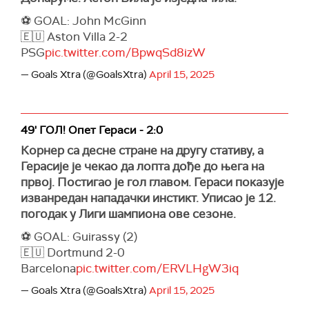
⚽️ GOAL: John McGinn
🇪🇺 Aston Villa 2-2
PSG
pic.twitter.com/BpwqSd8izW
— Goals Xtra (@GoalsXtra)
April 15, 2025
49' ГОЛ! Опет Гераси - 2:0
Корнер са десне стране на другу стативу, а
Герасије је чекао да лопта дође до њега на
првој. Постигао је гол главом. Гераси показује
изванредан нападачки инстикт. Уписао је 12.
погодак у Лиги шампиона ове сезоне.
⚽️ GOAL: Guirassy (2)
🇪🇺 Dortmund 2-0
Barcelona
pic.twitter.com/ERVLHgW3iq
— Goals Xtra (@GoalsXtra)
April 15, 2025