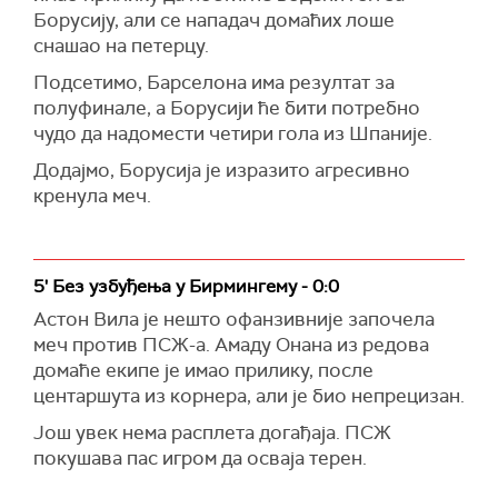
Борусију, али се нападач домаћих лоше
снашао на петерцу.
Подсетимо, Барселона има резултат за
полуфинале, а Борусији ће бити потребно
чудо да надомести четири гола из Шпаније.
Додајмо, Борусија је изразито агресивно
кренула меч.
5' Без узбуђења у Бирмингему - 0:0
Астон Вила је нешто офанзивније започела
меч против ПСЖ-а. Амаду Онана из редова
домаће екипе је имао прилику, после
центаршута из корнера, али је био непрецизан.
Још увек нема расплета догађаја. ПСЖ
покушава пас игром да осваја терен.