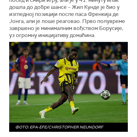
посед и смири игру, али је у 41. минуту ипак
дошла до добре шансе – Жил Кунде је био у
изгледној позицији после паса Френкија де
Јонга, али је лоше реаговао. Прво полувреме
завршено је минималним вођством Борусије,
уз огромну иницијативу домаћина.
ФОТО: EPA-EFE/CHRISTOPHER NEUNDORF