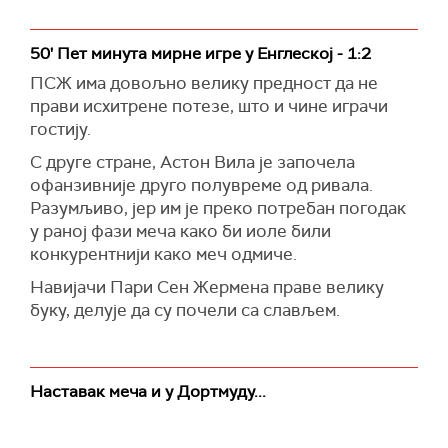
50' Пет минута мирне игре у Енглеској - 1:2
ПСЖ има довољно велику предност да не
прави исхитрене потезе, што и чине играчи
гостију.
С друге стране, Астон Вила је започела
офанзивније друго полувреме од ривала.
Разумљиво, јер им је преко потребан погодак
у раној фази меча како би иоле били
конкурентнији како меч одмиче.
Навијачи Пари Сен Жермена праве велику
буку, делује да су почели са слављем.
Наставак меча и у Дортмуду...