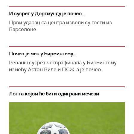
И сусрет у Дортмунду је почео...
Први ударац са центра извели су гости из
Барселоне.
Почео је меч у Бирмингему...
Реванш сусрет четвртфинала у Бирмингему
између Астон Виле и ПСЖ-а је почео.
Лопта којом ће бити одиграни мечеви