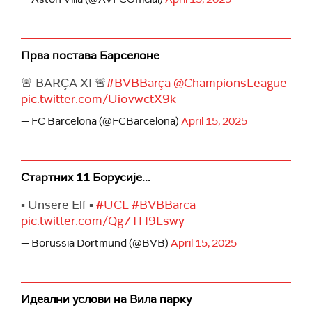
Прва постава Барселоне
🚨 BARÇA XI 🚨
#BVBBarça
@ChampionsLeague
pic.twitter.com/UiovwctX9k
— FC Barcelona (@FCBarcelona)
April 15, 2025
Стартних 11 Борусије...
▪︎ Unsere Elf ▪︎
#UCL
#BVBBarca
pic.twitter.com/Qg7TH9Lswy
— Borussia Dortmund (@BVB)
April 15, 2025
Идеални услови на Вила парку