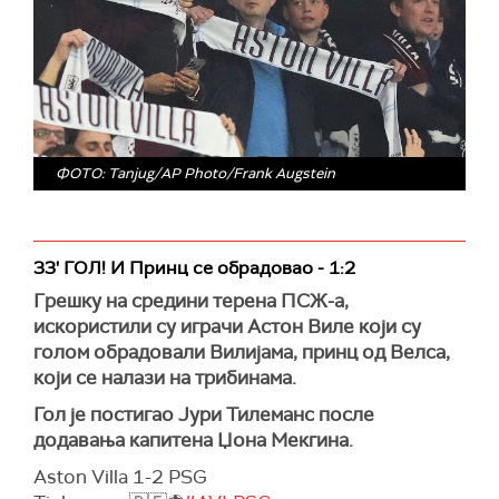
ФОТО: Tanjug/AP Photo/Frank Augstein
33' ГОЛ! И Принц се обрадовао - 1:2
Грешку на средини терена ПСЖ-а,
искористили су играчи Астон Виле који су
голом обрадовали Вилијама, принц од Велса,
који се налази на трибинама.
Гол је постигао Јури Тилеманс после
додавања капитена Џона Мекгина.
Aston Villa 1-2 PSG