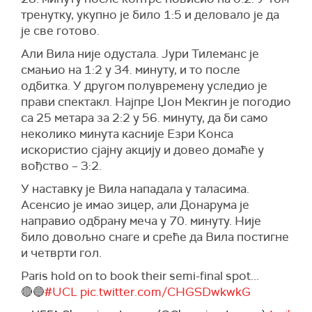
тренутку, укупно је било 1:5 и деловало је да
је све готово.
Али Вила није одустала. Јури Тилеманс је
смањио на 1:2 у 34. минуту, и то после
одбитка. У другом полувремену уследио је
прави спектакл. Најпре Џон Мекгин је погодио
са 25 метара за 2:2 у 56. минуту, да би само
неколико минута касније Езри Конса
искористио сјајну акцију и довео домаће у
вођство – 3:2.
У наставку је Вила нападала у таласима.
Асенсио је имао зицер, али Донарума је
направио одбрану меча у 70. минуту. Није
било довољно снаге и среће да Вила постигне
и четврти гол.
Paris hold on to book their semi-final spot...
🔴🔵
#UCL
pic.twitter.com/CHGSDwkwkG