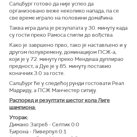
Салцбург готово да није успео да
организовано веже неколико напада, па се
све време играло на половини домаћина.
Таква игра дала је резулатата у 30. минуту када
су гости преко Рамоса стигли до вођства.
Како је завршено прво, тако је настављено и у
другом полувремену, доминацијом ПСЖ-а,
који је у 72. минуту преко Мендеша дуплирао
предност, а Дуе је у 85. минуту поставио
коначних 3:0 за госте.
Салцбург ће у следећој рунди гостовати Реал
Мадриду, а ПСЖ Манчестер ситију.
Распоред и резултати шестог кола Лиге
шампиона:
Уторак:
Димано Загреб - Селтик 0:0
Ђирона - Ливерпул 0:1