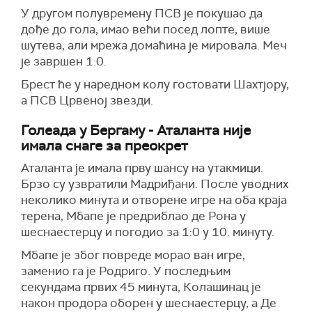
У другом полувремену ПСВ је покушао да
дође до гола, имао већи посед лопте, више
шутева, али мрежа домаћина је мировала. Меч
је завршен 1:0.
Брест ће у наредном колу гостовати Шахтјору,
а ПСВ Црвеној звезди.
Голеада у Бергаму - Аталанта није
имала снаге за преокрет
Аталанта је имала прву шансу на утакмици.
Брзо су узвратили Мадриђани. После уводних
неколико минута и отворене игре на оба краја
терена, Мбапе је предриблао де Рона у
шеснаестерцу и погодио за 1:0 у 10. минуту.
Мбапе је због повреде морао ван игре,
заменио га је Родриго. У последњим
секундама првих 45 минута, Колашинац је
након продора оборен у шеснаестерцу, а Де