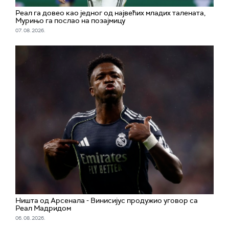
Реал га довео као једног од највећих младих талената,
Мурињо га послао на позајмицу
07. 08. 2026.
Ништа од Арсенала - Винисијус продужио уговор са
Реал Мадридом
06. 08. 2026.