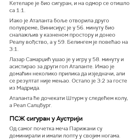
Кетеларе је био сигуран, и на одмор се отишло
са 1:1.
Иако је Аталанта боље отворила друго
полувреме, Винисијус је у 56. минуту био
сналажљив у казненом простору и донео
Реалу вођство, а у 59. Белингем је повећао на
3:1.
Лазар Самарџић ушао је у игру у 58. минуту и
асистирао за други гол Аталанте. Имао је
домаћин неколико прилика да изједначи, али
се резултат није мењао. Остало је 3:2 за госте
из Мадрида.
Аталанта ће дочекати Штурм у следећем колу,
а Реал Салцбург.
ПСЖ сигуран у Аустрији
Од самог почетка меча Парижани су
доминирали и имали лопту у својим ногама.