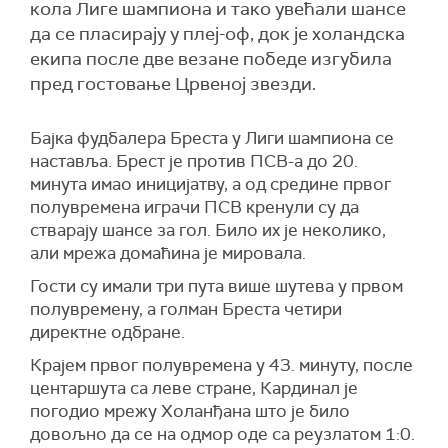
кола Лиге шампиона и тако увећали шансе
да се пласирају у плеј-оф, док је холандска
екипа после две везане победе изгубила
пред гостовање Црвеној звезди.
Бајка фудбалера Бреста у Лиги шампиона се
наставља. Брест је против ПСВ-а до 20.
минута имао иницијатву, а од средине првог
полувремена играчи ПСВ кренули су да
стварају шансе за гол. Било их је неколико,
али мрежа домаћина је мировала.
Гости су имали три пута више шутева у првом
полувремену, а голман Бреста четири
директне одбране.
Крајем првог полувремена у 43. минуту, после
центаршута са леве стране, Кардинал је
погодио мрежу Холанђана што је било
довољно да се на одмор оде са реузлатом 1:0.