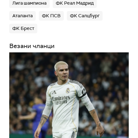
Лига шампиона
ФК Реал Мадрид
Аталанта
ФК ПСВ
ФК Салцбург
ФК Брест
Везани чланци