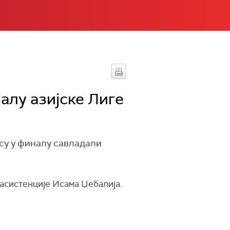
алу азијске Лиге
 су у финалу савладали
 асистенције Исама Џебалија.