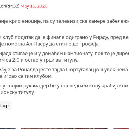
AdriRM33)
May 16, 2026
ије крио емоције, па су телевизијске камере забележ
и клуб податак да је финале одиграно у Ријаду, пред 
је помогла Ал Насру да стигне до трофеја.
ијада стигао је и у домаћем шампионату, пошто је дир
 са 2:0 и остао у трци за титулу.
зује за Роналда јесте тај да Португалац још увек нема
е играо са тим клубом.
 у својим рукама, јер ће у последњем колу арабијско
ионску титулу.
Наср