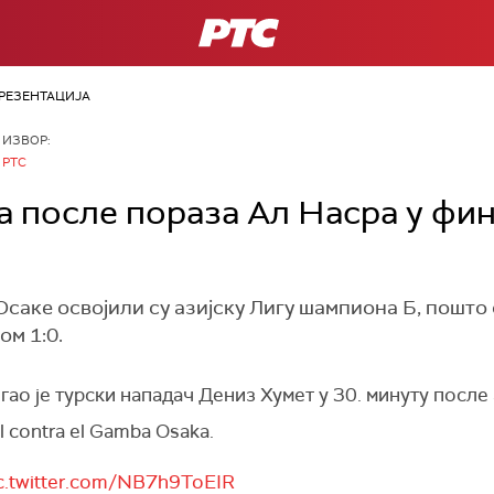
РТС
РЕЗЕНТАЦИЈА
ИЗВОР:
РТС
а после пораза Ал Насра у фин
саке освојили су азијску Лигу шампиона Б, пошто
ом 1:0.
гао је турски нападач Дениз Хумет у 30. минуту после
al contra el Gamba Osaka.
c.twitter.com/NB7h9ToEIR