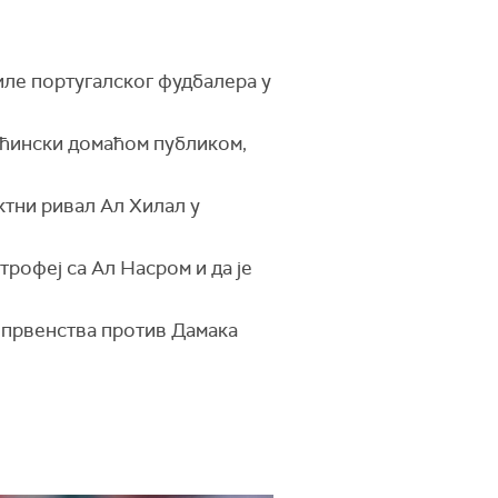
иле португалског фудбалера у
већински домаћом публиком,
ектни ривал Ал Хилал у
 трофеј са Ал Насром и да је
м првенства против Дамака