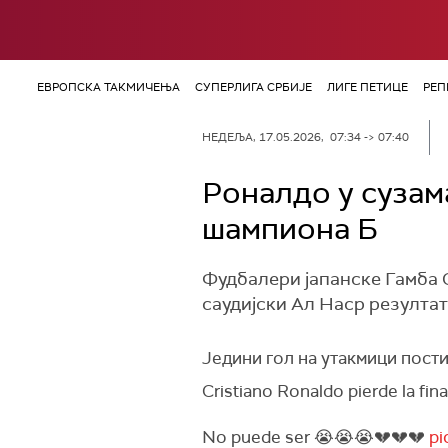
ЕВРОПСКА ТАКМИЧЕЊА
СУПЕРЛИГА СРБИЈЕ
ЛИГЕ ПЕТИЦЕ
РЕП
НЕДЕЉА, 17.05.2026, 07:34 -> 07:40
Роналдо у сузам
шампиона Б
Фудбалери јапанске Гамба О
саудијски Ал Наср резултат
Једини гол на утакмици пости
Cristiano Ronaldo pierde la fin
No puede ser 😭😭😭💔💔💔
pi