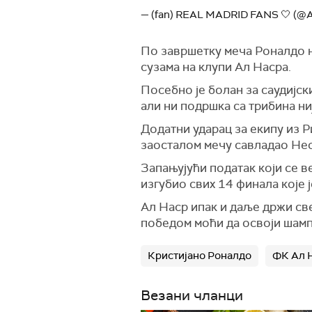
— (fan) REAL MADRID FANS 🤍 (@
По завршетку меча Роналдо н
сузама на клупи Ал Насра.
Посебно је болан за саудијск
али ни подршка са трибина ни
Додатни ударац за екипу из Р
заосталом мечу савладао Неом
Запањујући податак који се ве
изгубио свих 14 финала које ј
Ал Наср ипак и даље држи све
победом моћи да освоји шамп
Кристијано Роналдо
ФК Ал 
Везани чланци