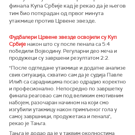
финала Купа Србије кад је рекао да је његов
тим био поткрадан од првог минута
утакмице против Црвене звезде.
Фудбалери Црвене звезде освојили су Куп
Србије
након што су после пенала са 5:4
победили Војводину. Регуларни део меча и
продужеци су завршени резултатом 2:2.
"После одгледане утакмице и додатне анализе
свих ситуација, схватио сам да је судија Павле
Илић са сарадницима посао одрадио коректно
и професионално. Непосредно по завршетку
финала реаговао сам под великим емотивним
набојем, разочаран начином на који смо
изгубили утакмицу након примљеног гола у
самој завршници, продужетака и пенала",
рекао је Тањга.
Тањга је додао да је у таквим околностима