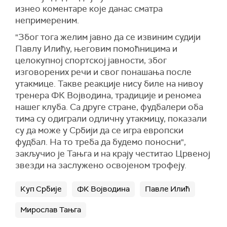
изнео коментаре које данас сматра
непримереним.
"Због тога желим јавно да се извиним судији
Павлу Илићу, његовим помоћницима и
целокупној спортској јавности, због
изговорених речи и свог понашања после
утакмице. Такве реакције нису биле на нивоу
тренера ФК Војводина, традиције и реномеа
нашег клуба. Са друге стране, фудбалери оба
тима су одиграли одличну утакмицу, показали
су да може у Србији да се игра европски
фудбал. На то треба да будемо поносни",
закључио је Тањга и на крају честитао Црвеној
звезди на заслужено освојеном трофеју.
Куп Србије
ФК Војводина
Павле Илић
Мирослав Тањга