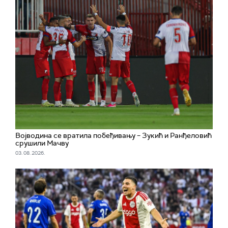
Војводина се вратила побеђивању – Зукић и Ранђеловић
срушили Мачву
03. 08. 2026.