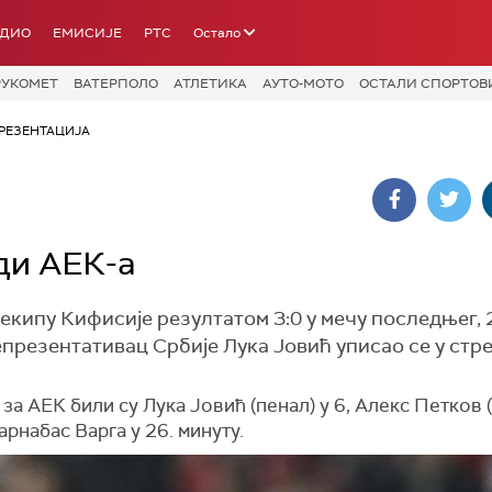
АДИО
ЕМИСИЈЕ
РТС
Остало
РУКОМЕТ
ВАТЕРПОЛО
АТЛЕТИКА
АУТО-МОТО
ОСТАЛИ СПОРТОВ
РЕЗЕНТАЦИЈА
ди АЕК-а
екипу Кифисије резултатом 3:0 у мечу последњег, 
епрезентативац Србије Лука Јовић уписао се у стр
за АЕК били су Лука Јовић (пенал) у 6, Алекс Петков 
Барнабас Варга у 26. минуту.