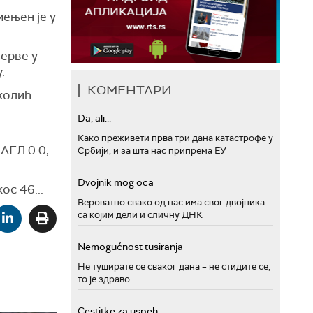
мењен је у
зерве у
.
КОМЕНТАРИ
колић.
Da, ali...
Како преживети прва три дана катастрофе у
 АЕЛ 0:0,
Србији, и за шта нас припрема ЕУ
Dvojnik mog oca
ос 46...
Вероватно свако од нас има свог двојника
са којим дели и сличну ДНК
Nemogućnost tusiranja
Не туширате се сваког дана – не стидите се,
то је здраво
Cestitke za uspeh