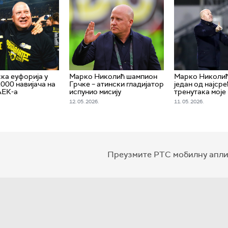
а еуфорија у
Марко Николић шампион
Марко Николић:
.000 навијача на
Грчке – атински гладијатор
један од најсре
АЕК-а
испунио мисију
тренутака моје
12. 05. 2026.
11. 05. 2026.
Преузмите РТС мобилну апли