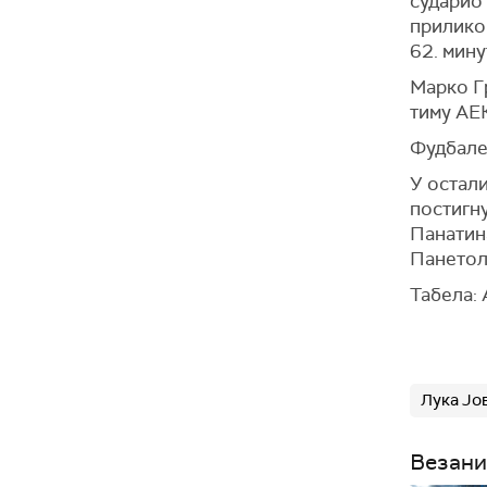
сударио 
приликом
62. мину
Марко Гр
тиму АЕК
Фудбале
У остал
постигну
Панатина
Панетол
Табела: 
Лука Јо
Везани