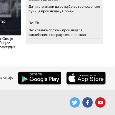
Да ли сте знали да се најбоље грамофонске
ручице производе у Србији
Re: Eh...
Лесковачка спржа – производ са
заштићеним географским пореклом
 Ово је
ћнијих
 каријере
кацију