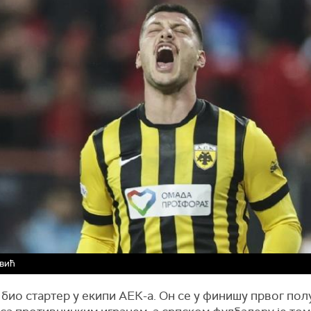
овић
 био стартер у екипи АЕК-а. Он се у финишу првог по