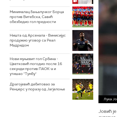
Минималац бањалучког Борца
против Витебска, Савић
обезбедио гол предности
Ништа од Арсенала - Винисијус
продужио уговор са Реал
Мадридом
Нови муњевит гол Србина -
Цветковић погодио после 16
секунди против ПАОК-а и
утишао "Тумбу"
Драгојевић дебитовао за
Ренџерс у поразу од Јагјелоње
Лука Ј
Јовић је