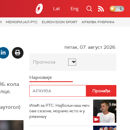
Lat
Eng
И
МЕМОРИЈАЛ РТС
EUROVISION SPORT
АРХИВА РУБРИКА
петак, 07. август 2026.
Прогноза
Најновије
26. кола
елце.
Илић за РТС: Најбољи наш меч
(аутогол)
ове сезоне, морамо исто и у
реваншу