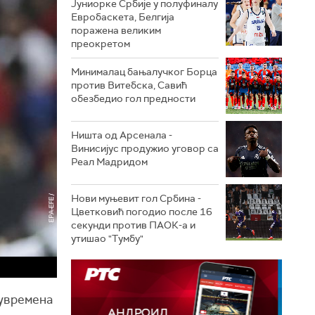
Јуниорке Србије у полуфиналу
Евробаскета, Белгија
поражена великим
преокретом
Минималац бањалучког Борца
против Витебска, Савић
обезбедио гол предности
Ништа од Арсенала -
Винисијус продужио уговор са
Реал Мадридом
Нови муњевит гол Србина -
Цветковић погодио после 16
секунди против ПАОК-а и
утишао "Тумбу"
лувремена