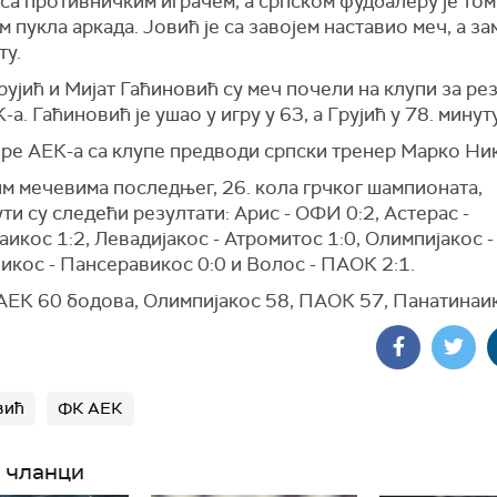
са противничким играчем, а српском фудбалеру је том
 пукла аркада. Јовић је са завојем наставио меч, а за
ту.
ујић и Мијат Гаћиновић су меч почели на клупи за ре
-а. Гаћиновић је ушао у игру у 63, а Грујић у 78. минуту
ре АЕК-а са клупе предводи српски тренер Марко Ни
им мечевима последњег, 26. кола грчког шампионата,
ти су следећи резултати: Арис - ОФИ 0:2, Астерас -
икос 1:2, Левадијакос - Атромитос 1:0, Олимпијакос -
икос - Пансеравикос 0:0 и Волос - ПАОК 2:1.
АЕК 60 бодова, Олимпијакос 58, ПАОК 57, Панатинаик
вић
ФК АЕК
 чланци