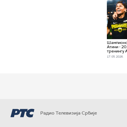
Шампионск
Атини - 20
тренингу 
17. 05. 2026.
Радио Телевизија Србије