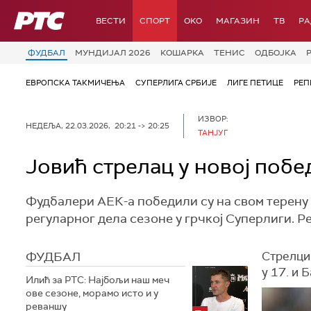
РТС
ВЕСТИ
СПОРТ
OKO
МАГАЗИН
ТВ
Р
ФУДБАЛ
МУНДИЈАЛ 2026
КОШАРКА
ТЕНИС
ОДБОЈКА
ЕВРОПСКА ТАКМИЧЕЊА
СУПЕРЛИГА СРБИЈЕ
ЛИГЕ ПЕТИЦЕ
РЕП
ИЗВОР:
НЕДЕЉА, 22.03.2026, 20:21 -> 20:25
ТАНЈУГ
Јовић стрелац у новој побе
Фудбалери АЕК-а победили су на свом терену 
регуларног дела сезоне у грчкој Суперлиги. Р
ФУДБАЛ
Стрелци 
у 17. и 
Илић за РТС: Најбољи наш меч
ове сезоне, морамо исто и у
реваншу