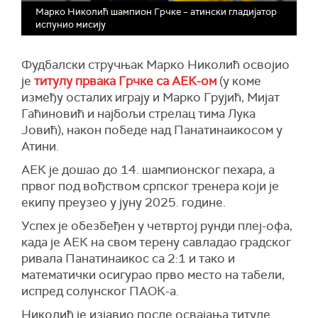
Марко Николић шампион Грчке – атински гладијатор
испунио мисију
Фудбалски стручњак Марко Николић освојио
је
титулу првака Грчке са АЕК-ом
(у коме
између осталих играју и Марко Грујић, Мијат
Гаћиновић и најбољи стрелац тима Лука
Јовић), након победе над Панатинаикосом у
Атини.
АЕК је дошао до 14. шампионског пехара, а
првог под вођством српског тренера који је
екипу преузео у јуну 2025. године.
Успех је обезбеђен у четвртој рунди плеј-офа,
када је АЕК на свом терену савладао градског
ривала Панатинаикос са 2:1 и тако и
математички осигурао прво место на табели,
испред солунског ПАОК-а.
Николић је изјавио после освајања титуле