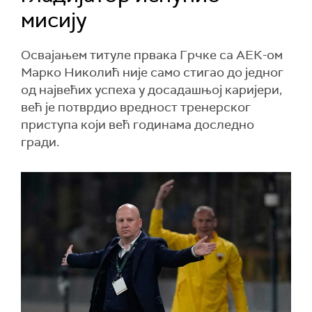
мисију
Освајањем титуле првака Грчке са АЕК-ом
Марко Николић није само стигао до једног
од највећих успеха у досадашњој каријери,
већ је потврдио вредност тренерског
приступа који већ годинама доследно
гради.