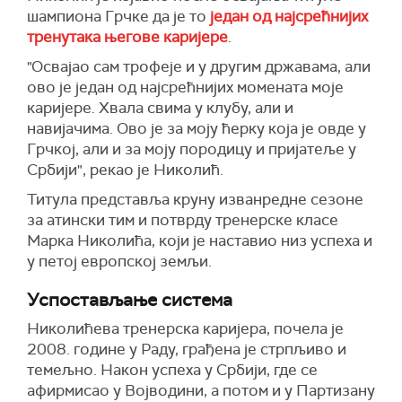
шампиона Грчке да је то
један од најсрећнијих
тренутака његове каријере
.
"Освајао сам трофеје и у другим државама, али
ово је један од најсрећнијих момената моје
каријере. Хвала свима у клубу, али и
навијачима. Ово је за моју ћерку која је овде у
Грчкој, али и за моју породицу и пријатеље у
Србији", рекао је Николић.
Титула представља круну изванредне сезоне
за атински тим и потврду тренерске класе
Марка Николића, који је наставио низ успеха и
у петој европској земљи.
Успостављање система
Николићева тренерска каријера, почела је
2008. године у Раду, грађена је стрпљиво и
темељно. Након успеха у Србији, где се
афирмисао у Војводини, а потом и у Партизану