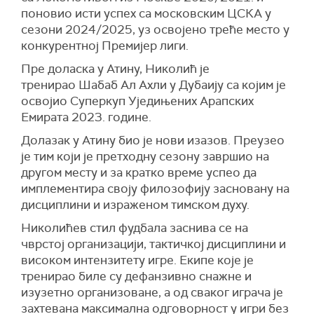
поновио исти успех са московским ЦСКА у
сезони 2024/2025, уз освојено треће место у
конкурентној Премијер лиги.
Пре доласка у Атину, Николић је
тренирао Шабаб Ал Ахли у Дубаију са којим је
освојио Суперкуп Уједињених Арапских
Емирата 2023. године.
Долазак у Атину био је нови изазов. Преузео
је тим који је претходну сезону завршио на
другом месту и за кратко време успео да
имплементира своју филозофију засновану на
дисциплини и израженом тимском духу.
Николићев стил фудбала заснива се на
чврстој организацији, тактичкој дисциплини и
високом интензитету игре. Екипе које је
тренирао биле су дефанзивно снажне и
изузетно организоване, а од сваког играча је
захтевана максимална одговорност у игри без