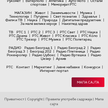
|
|
|
|
Рукомет
Ватерполо
Атлетика
Ауто-мото
Остали
|
спортови
Меморијал РТС
|
|
|
МАГАЗИН
Живот
Занимљивости
Музика
|
|
|
|
Технологијa
Путујемо
Свет познатих
Здравље
|
|
|
|
Филм и ТВ
Наука
Природа
Дигитални предузетник
|
За мале велике хероје
Наизглед здрав
|
|
|
|
|
ТВ
РТС 1
РТС 2
РТС 3
РТС Свет
РТС Наука
|
|
|
|
РТС Драма
РТС Живот
РТС Класика
РТС Коло
|
|
РТС Трезор
РТС Музика
РТС Полетарац
|
|
РАДИО
Радио Београд 1
Радио Београд 2
Радио
|
|
|
Београд 3
Београд 202
Радио Плетеница
Радио
|
|
|
Рокенролер
Радио Џубокс
Радио Вртешка
Радио
|
Џезер
Архив
|
|
|
|
РТС
Контакт
Маркетинг
Јавне набавке
Конкурси
Интернет портал
МАПА САЈТА
Приватност
Copyright
Правила употребе садржаја
Мапа
|
|
|
сајта