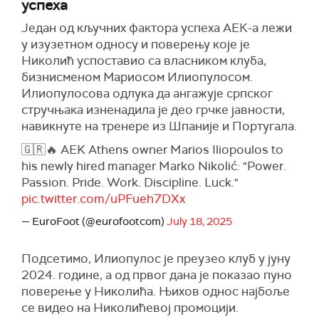
успеха
Један од кључних фактора успеха АЕК-а лежи
у изузетном односу и поверењу које је
Николић успоставио са власником клуба,
бизнисменом Мариосом Илиопулосом.
Илиопулосова одлука да ангажује српског
стручњака изненадила је део грчке јавности,
навикнуте на тренере из Шпаније и Португала.
🇬🇷🔥 AEK Athens owner Marios Iliopoulos to
his newly hired manager Marko Nikolić: "Power.
Passion. Pride. Work. Discipline. Luck."
pic.twitter.com/uPFueh7DXx
— EuroFoot (@eurofootcom)
July 18, 2025
Подсетимо, Илиопулос је преузео клуб у јуну
2024. године, а од првог дана је показао пуно
поверење у Николића. Њихов однос најбоље
се видео на Николићевој промоцији.