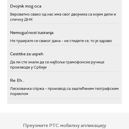
Dvojnik mog oca
Вероватно свако од нас има свог двојника са којим дели и
сличну ДНК
Nemogućnost tusiranja
Не туширате се сваког дана – не стидите се, то је здраво
Cestitke za uspeh
Да ли сте знали да се најбоље грамофонске ручице
производе у Србији
Re: Eh...
Лесковачка спржа – производ са заштићеним географским
пореклом
Преузмите РТС мобилну апликацију