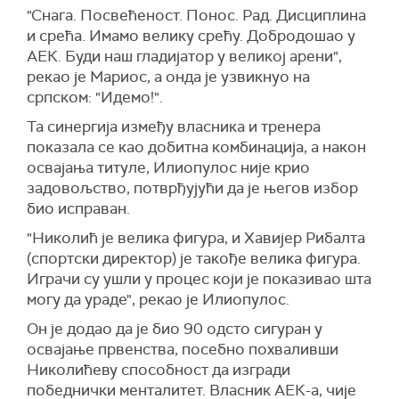
"Снага. Посвећеност. Понос. Рад. Дисциплина
и срећа. Имамо велику срећу. Добродошао у
АЕК. Буди наш гладијатор у великој арени",
рекао је Мариос, а онда је узвикнуо на
српском: "Идемо!".
Та синергија између власника и тренера
показала се као добитна комбинација, а након
освајања титуле, Илиопулос није крио
задовољство, потврђујући да је његов избор
био исправан.
"Николић је велика фигура, и Хавијер Рибалта
(спортски директор) је такође велика фигура.
Играчи су ушли у процес који је показивао шта
могу да ураде", рекао је Илиопулос.
Он је додао да је био 90 одсто сигуран у
освајање првенства, посебно похваливши
Николићеву способност да изгради
победнички менталитет. Власник АЕК-а, чије