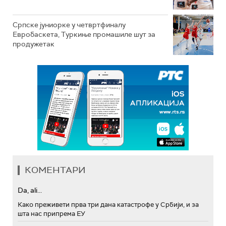
Српске јуниорке у четвртфиналу
Евробаскета, Туркиње промашиле шут за
продужетак
КОМЕНТАРИ
Da, ali...
Како преживети прва три дана катастрофе у Србији, и за
шта нас припрема ЕУ