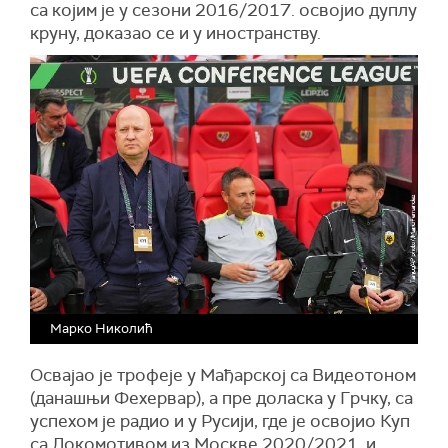
са којим је у сезони 2016/2017. освојио дуплу
круну, доказао се и у иностранству.
Марко Николић
Освајао је трофеје у Мађарској са Видеотоном
(данашњи Фехервар), а пре доласка у Грчку, са
успехом је радио и у Русији, где је освојио Куп
са Локомотивом из Москве 2020/2021. и