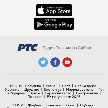
Радио Телевизија Србије
|
|
|
|
ВЕСТИ
Политика
Регион
Свет
Србија данас
|
|
|
|
Хроника
Друштво
Економија
Мерила времена
Рат
|
|
|
|
у Украјини
Време
Сервисне вести
Сматрачница
|
Подкаст
ЕУ могућности 2026
|
|
|
|
СПОРТ
Фудбал
Кошарка
Тенис
Одбојка