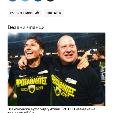
Марко Николић
ФК АЕК
Везани чланци
Шампионска еуфорија у Атини - 20.000 навијача на
тренингу АЕК-а