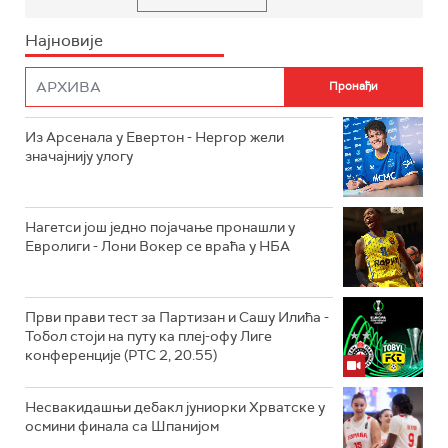
Најновије
Из Арсенала у Евертон - Нергор жели
значајнију улогу
Нагетси још једно појачање пронашли у
Евролиги - Лони Вокер се враћа у НБА
Први прави тест за Партизан и Сашу Илића -
Тобол стоји на путу ка плеј-офу Лиге
конференције (РТС 2, 20.55)
Несвакидашњи дебакл јуниорки Хрватске у
осмини финала са Шпанијом