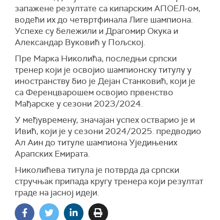
запажене резултате са кипарским АПОЕЛ-ом,
водећи их до четвртфинала Лиге шампиона.
Успехе су бележили и Драгомир Окука и
Александар Вуковић у Пољској.
Пре Марка Николића, последњи српски
тренер који је освојио шампионску титулу у
иностранству био је Дејан Станковић, који је
са Ференцварошем освојио првенство
Мађарске у сезони 2023/2024.
У међувремену, значајан успех остварио је и
Ивић, који је у сезони 2024/2025. предводио
Ал Аин
до титуле шампиона Уједињених
Арапских Емирата.
Николићева титула је потврда да српски
стручњак припада кругу тренера који резултат
граде на јасној идеји.