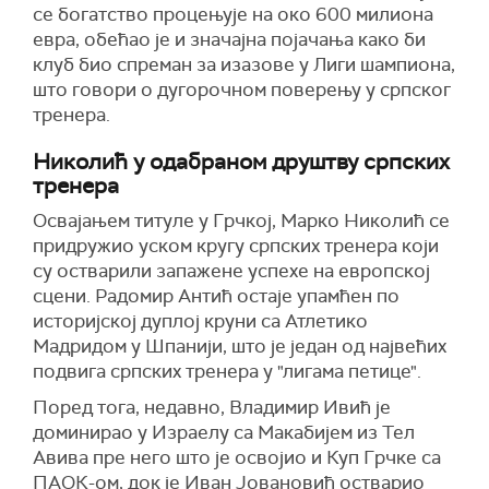
се богатство процењује на око 600 милиона
евра, обећао је и значајна појачања како би
клуб био спреман за изазове у Лиги шампиона,
што говори о дугорочном поверењу у српског
тренера.
Николић у одабраном друштву српских
тренера
Освајањем титуле у Грчкој, Марко Николић се
придружио уском кругу српских тренера који
су остварили запажене успехе на европској
сцени. Радомир Антић остаје упамћен по
историјској дуплој круни са Атлетико
Мадридом у Шпанији, што је један од највећих
подвига српских тренера у "лигама петице".
Поред тога, недавно, Владимир Ивић је
доминирао у Израелу са Макабијем из Тел
Авива пре него што је освојио и Куп Грчке са
ПАОК-ом, док је Иван Јовановић остварио