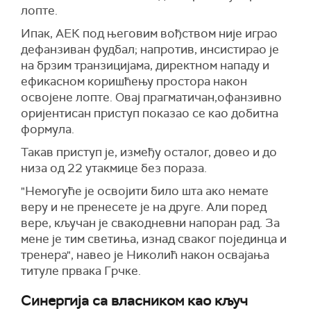
лопте.
Ипак, АЕК под његовим вођством није играо
дефанзиван фудбал; напротив, инсистирао је
на брзим транзицијама, директном нападу и
ефикасном коришћењу простора након
освојене лопте. Овај прагматичан,офанзивно
оријентисан приступ показао се као добитна
формула.
Такав приступ је, између осталог, довео и до
низа од 22 утакмице без пораза.
"Немогуће је освојити било шта ако немате
веру и не пренесете је на друге. Али поред
вере, кључан је свакодневни напоран рад. За
мене је тим светиња, изнад сваког појединца и
тренера", навео је Николић након освајања
титуле првака Грчке.
Синергија са власником као кључ