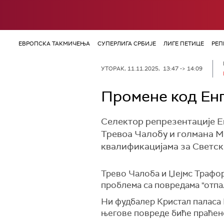
ЕВРОПСКА ТАКМИЧЕЊА
СУПЕРЛИГА СРБИЈЕ
ЛИГЕ ПЕТИЦЕ
РЕП
УТОРАК, 11.11.2025, 13:47 -> 14:09
Промене код Енг
Селектор репрезентације Е
Тревоа Чалобу и голмана Ма
квалификацијама за Светск
Трево Чалоба и Џејмс Трафор
проблема са повредама "отпа
Ни фудбалер Кристал паласа 
његове повреде биће праћено