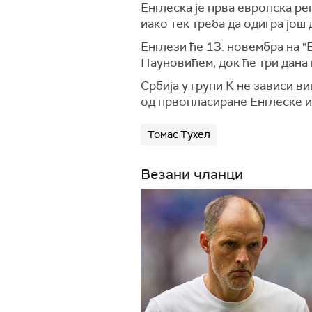
Енглеска је прва европска ре
иако тек треба да одигра још
Енглези ће 13. новембра на 
Пауновићем, док ће три дана 
Србија у групи К не зависи в
од првопласиране Енглеске и 
Томас Тухел
Везани чланци