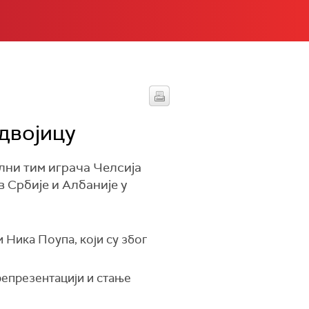
двојицу
лни тим играча Челсија
 Србије и Албаније у
 Ника Поупа, који су због
репрезентацији и стање