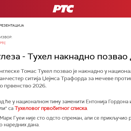
РТС
РЕЗЕНТАЦИЈА
ИЗВОР:
РТС
леза - Тухел накнадно позвао 
нглеске Томас Тухел позвао је накнадно у национа
нчестер ситија Џејмса Трафорда за мечеве против
о првенство 2026.
д ће у националном тиму заменити Ентонија Гордона и
ли" са
Тухеловог првобитног списка
.
Марк Гуеи није сто одсто спреман, али се прикључио 
 наредних дана.