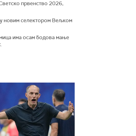
 Светско првенство 2026,
ену новим селектором Вељком
акмица има осам бодова мање
.