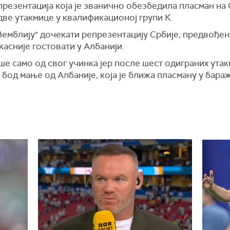
презентација која је званично обезбедила пласман на
 две утакмице у квалификационој групи К.
"Вемблију" дочекати репрезентацију Србије, предвођ
касније гостовати у Албанији.
ише само од свог учинка јер после шест одиграних ут
бод мање од Албаније, која је ближа пласману у бараж