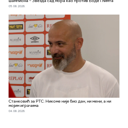
шампиона – Звезда сад мора као против Боде Глимта
05. 08. 2026.
Станковић за РТС: Никоме није био дан, ни мени, а ни
мојим играчима
04. 08. 2026.