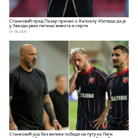
Станковић пред Пазар причао о Хапоелу: Изгледа да је
у Звезди увек питање живота и смрти
07. 08. 2026.
Станковић још без велике победе на путу ка Лиги