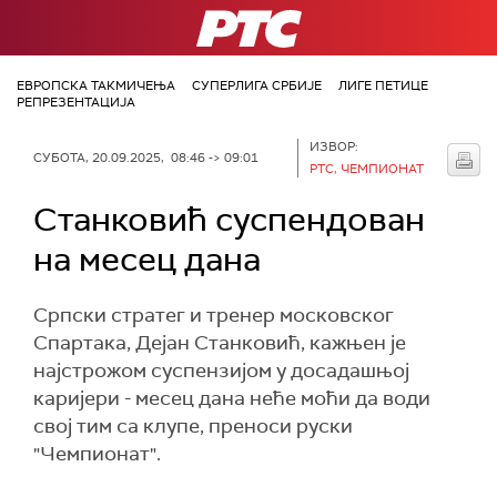
РТС
ЕВРОПСКА ТАКМИЧЕЊА
СУПЕРЛИГА СРБИЈЕ
ЛИГЕ ПЕТИЦЕ
РЕПРЕЗЕНТАЦИЈА
ИЗВОР:
СУБОТА, 20.09.2025, 08:46 -> 09:01
РТС, ЧЕМПИОНАТ
Станковић суспендован
на месец дана
Српски стратег и тренер московског
Спартака, Дејан Станковић, кажњен је
најстрожом суспензијом у досадашњој
каријери - месец дана неће моћи да води
свој тим са клупе, преноси руски
"Чемпионат".