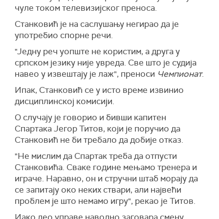
чуле током телевизијског преноса.
Станковић је на саслушању негирао да је
употребио спорне речи.
"Једну реч уопште не користим, а друга у
српском језику није увреда. Све што је судија
навео у извештају је лаж", преноси
Чемпионат
.
Ипак, Станковић се у исто време извинио
дисциплинској комисији.
О случају је говорио и бивши капитен
Спартака Јегор Титов, који је поручио да
Станковић не би требало да добије отказ.
"Не мислим да Спартак треба да отпусти
Станковића. Сваке године мењамо тренера и
играче. Наравно, он и стручни штаб морају да
се запитају око неких ствари, али највећи
проблем је што немамо игру", рекао је Титов.
Иако део управе наводно заговара смену