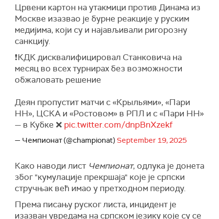
Црвени картон на утакмици против Динама из
Москве изазвао је бурне реакције у руским
медијима, који су и најављивали ригорозну
санкцију.
❗КДК дисквалифицировал Станковича на
месяц во всех турнирах без возможности
обжаловать решение
Деян пропустит матчи с «Крыльями», «Пари
НН», ЦСКА и «Ростовом» в РПЛ и с «Пари НН»
— в Кубке ❌‌‌
pic.twitter.com/dnpBnXzekf
— Чемпионат (@championat)
September 19, 2025
Како наводи лист
Чемпионат
, одлука је донета
због "кумулације прекршаја" које је српски
стручњак већ имао у претходном периоду.
Према писању руског листа, инцидент је
изазван увредама на српском језику које су се