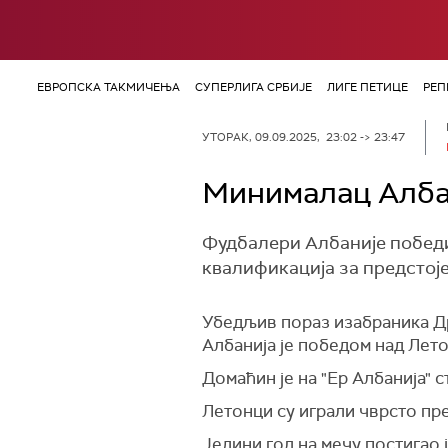
ЕВРОПСКА ТАКМИЧЕЊА
СУПЕРЛИГА СРБИЈЕ
ЛИГЕ ПЕТИЦЕ
РЕП
УТОРАК, 09.09.2025, 23:02 -> 23:47
Минималац Албан
Фудбалери Албаније победи
квалификација за предстоје
Убедљив пораз изабраника Дра
Албанија је победом над Лето
Домаћин је на "Ер Албанија" 
Летонци су играли чврсто пре
Једини гол на мечу постигао ј