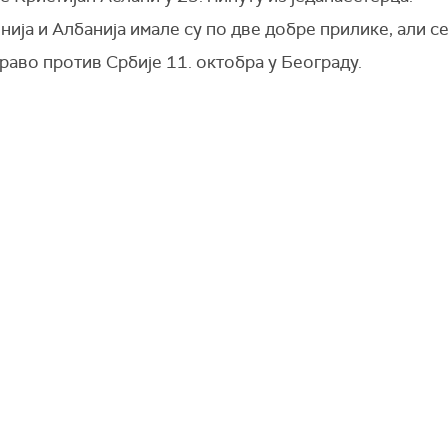
ија и Албанија имале су по две добре прилике, али се
раво против Србије 11. октобра у Београду.