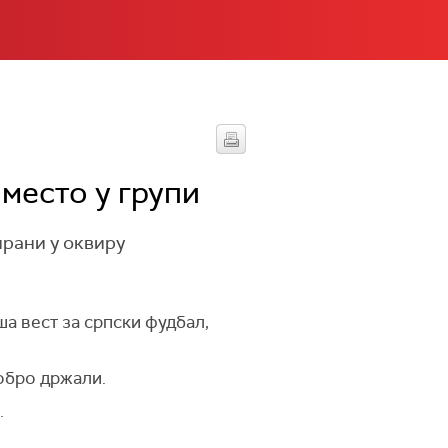
место у групи
рани у оквиру
а вест за српски фудбал,
добро држали.
.