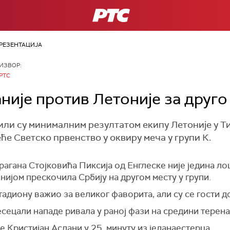
РТС
РЕЗЕНТАЦИЈА
ИЗВОР:
РТС
ије против Летоније за друго 
ли су минималним резултатом екипу Летоније у Ти
ће Светско првенство у оквиру меча у групи К.
гана Стојковића Пиксија од Енглеске није једина лош
нијом прескочила Србију на другом месту у групи.
стадиону важио за великог фаворита, али су се гости 
сецали нападе ривала у раној фази на средини терена
е Кристијан Аслани у 25. минуту из једанаестерца.