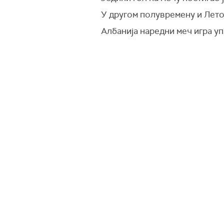
У другом полувремену и Летон
Албанија наредни меч игра уп