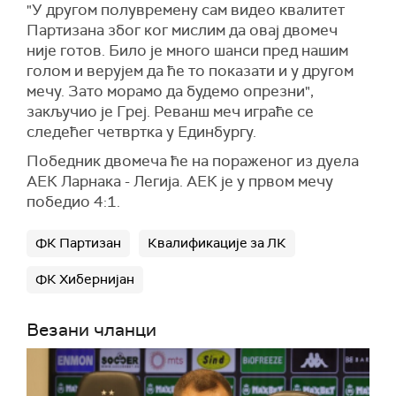
"У другом полувремену сам видео квалитет
Партизана због ког мислим да овај двомеч
није готов. Било је много шанси пред нашим
голом и верујем да ће то показати и у другом
мечу. Зато морамо да будемо опрезни",
закључио је Греј. Реванш меч играће се
следећег четвртка у Единбургу.
Победник двомеча ће на пораженог из дуела
АЕК Ларнака - Легија. АЕК је у првом мечу
победио 4:1.
ФК Партизан
Квалификације за ЛК
ФК Хибернијан
Везани чланци