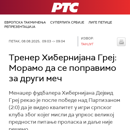
РТС
ЕВРОПСКА ТАКМИЧЕЊА
СУПЕРЛИГА СРБИЈЕ
ЛИГЕ ПЕТИЦЕ
РЕПРЕЗЕНТАЦИЈА
ИЗВОР:
ПЕТАК, 08.08.2025, 09:03 -> 09:04
ТАНЈУГ
Тренер Хибернијана Греј:
Морамо да се поправимо
за други меч
Менаџер фудбалера Хибернијана Дејвид
Греј рекао је после победе над Партизаном
(2:0) да је видео квалитет у игри српског
клуба због којег мисли да упркос великој
предности питање проласка и даље није
решено.