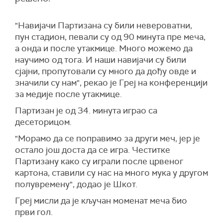
"Навијачи Партизана су били невероватни,
пун стадион, певали су од 90 минута пре меча,
а онда и после утакмице. Много можемо да
научимо од тога. И наши навијачи су били
сјајни, пропутовали су много да дођу овде и
значили су нам", рекао је Греј на конференцији
за медије после утакмице.
Партизан је од 34. минута играо са
десеторицом.
"Морамо да се поправимо за други меч, јер је
остало још доста да се игра. Честитке
Партизану како су играли после црвеног
картона, ставили су нас на много мука у другом
полувремену", додао је Шкот.
Греј мисли да је кључан моменат меча био
први гол.