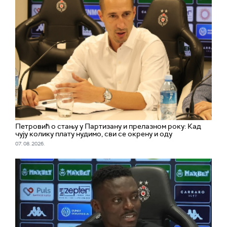
Петровић о стању у Партизану и прелазном року: Кад
чују колику плату нудимо, сви се окрену и оду
07. 08. 2026.