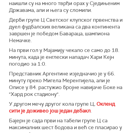
наишли су на много тврђи орах у Сједињеним
Државама, али и њега су сломили.
Дерби групе Ц Светског клупског првенства и
дуел фудбалских великана са два континента
завршен је победом Бавараца, шампиона
Немачке.
На први гол у Мајамију чекало се само до 18.
минута, када је енглески нападач Хари Кејн
погодио за 1:0.
Представник Аргентине изједначио је у 66.
минуту преко Мигела Мерентијела, али је
Олисе у 84. растужио бројне навијаче Боке на
"Хард рок стадиону".
У другом мечу другог кола групе Ц,
Окленд
сити је доживео још један дебакл
.
Бајерн је сада први на табели групе Ц са
максималних шест бодова и већ се пласирао у