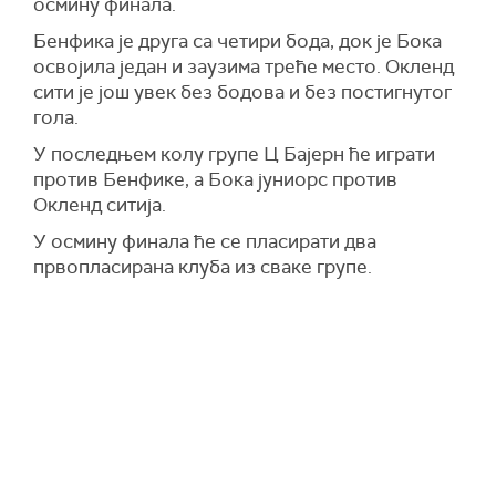
осмину финала.
Бенфика је друга са четири бода, док је Бока
освојила један и заузима треће место. Окленд
сити је још увек без бодова и без постигнутог
гола.
У последњем колу групе Ц Бајерн ће играти
против Бенфике, а Бока јуниорс против
Окленд ситија.
У осмину финала ће се пласирати два
првопласирана клуба из сваке групе.