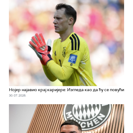
Нојер најавио крај каријере: Изгледа као да ћу се повући
30. 07. 2026.