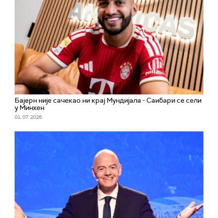
Бајерн није сачекао ни крај Мундијала - Саибари се сели
у Минхен
01. 07. 2026.