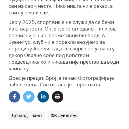
сви на свом месту. Нико ништа није рекао, а
сви су рекли све.
Јер у 2025, спорт више не служи да се бежи
из стварности. Он је њено огледало – или још
прецизније, њен промотивни билборд. А
Јувентус, клуб чије порекло везујемо за
породицу Ањели, сада се савршено уклапа у
декор Овалне собе под вођством
председника који никада није престао да води
кампању.
Дрес је предат. Број је тачан. Фотографија је
забележена. Све остало је – протокол.
Доналд Трамп
ФК Јувентус