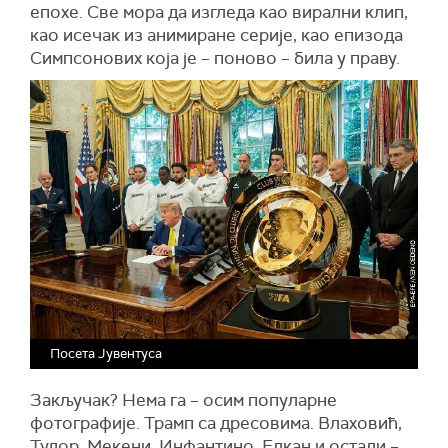
епохе. Све мора да изгледа као вирални клип,
као исечак из анимиране серије, као епизода
Симпсонових која је – поново – била у праву.
Посета Јувентуса
Закључак? Нема га – осим популарне
фотографије. Трамп са дресовима. Влаховић,
Тудор, Мекени, Инфантино, Елкан и остали –