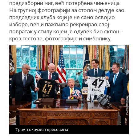
предизборни миг, већ потврђена чињеница.
На групној фотографији за столом делује као
председник клуба који је не само освојио
изборе, већ и пажљиво рекреирао свој
повратак у стилу којем је одувек био склон –
кроз гестове, фотографије и симболику.
Трамп окружен дресовима