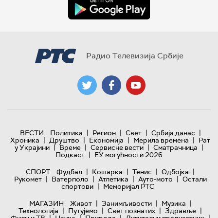
Радио Телевизија Србије
|
|
|
|
ВЕСТИ
Политика
Регион
Свет
Србија данас
|
|
|
|
Хроника
Друштво
Економија
Мерила времена
Рат
|
|
|
|
у Украјини
Време
Сервисне вести
Сматрачница
|
Подкаст
ЕУ могућности 2026
|
|
|
|
СПОРТ
Фудбал
Кошарка
Тенис
Одбојка
|
|
|
|
Рукомет
Ватерполо
Атлетика
Ауто-мото
Остали
|
спортови
Меморијал РТС
|
|
|
МАГАЗИН
Живот
Занимљивости
Музика
|
|
|
|
Технологијa
Путујемо
Свет познатих
Здравље
|
|
|
|
Филм и ТВ
Наука
Природа
Дигитални предузетник