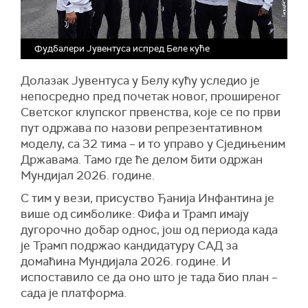
Фудбалери Јувентуса испред Беле куће
Долазак Јувентуса у Белу кућу уследио је
непосредно пред почетак новог, проширеног
Светског клупског првенства, које се по први
пут одржава по назови репрезентативном
моделу, са 32 тима – и то управо у Сједињеним
Државама. Тамо где ће делом бити одржан
Мундијал 2026. године.
С тим у вези, присуство Ђанија Инфантина је
више од симболике: Фифа и Трамп имају
дугорочно добар однос, још од периода када
је Трамп подржао кандидатуру САД за
домаћина Мундијала 2026. године. И
испоставило се да оно што је тада био план –
сада је платформа.