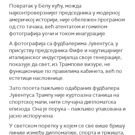
Повратак у Белу кућу, можда
најконтроверзнијег председника у модерној
америчкој историји, није обележен програмом
од сто тачака, већ атентатом и гомилом
фотографија уочи и током инагурације.
А фотографија са фудбалерима Јувентуса, у
присуству председника Фифе и најутицајнијег
италијанског индустријалца своје генерације,
показује да свет, из Трампове визуре, не
функционише по правилима кабинета, већ по
естетици насловнице.
Зато посета пажљиво одабраних фудбалера
Јувентуса Трампу није куртоазна станица на
спортској мапи, нити случајна дипломатска
епизода. Она је порука – пажљиво упакована и
јасно испоручена.
У светском поретку у којем се све више бришу
линије између дипломатије, спорта и тржишта,