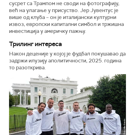
сусрет са Трампом не своди на фотографију,
већ на улагање у присуство. Јер Јувентус је
више од клуба – он је италијански културни
извоз, европски капитални симбол и тржишна
инвестиција у америчку пажњу.
Трилинг интереса
Након деценије у којој је фудбал покушавао да
задржи илузију аполитичности, 2025. година
то разоткрива.