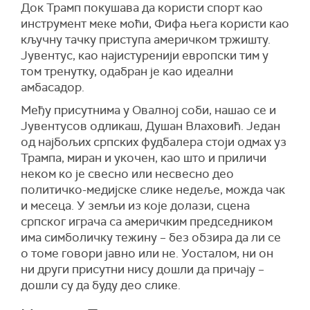
Док Трамп покушава да користи спорт као
инструмент меке моћи, Фифа њега користи као
кључну тачку приступа америчком тржишту.
Јувентус, као најистуренији европски тим у
том тренутку, одабран је као идеални
амбасадор.
Међу присутнима у Овалној соби, нашао се и
Јувентусов одликаш, Душан Влаховић. Један
од најбољих српских фудбалера стоји одмах уз
Трампа, миран и укочен, као што и приличи
неком ко је свесно или несвесно део
политичко-медијске слике недеље, можда чак
и месеца. У земљи из које долази, сцена
српског играча са америчким председником
има симболичку тежину – без обзира да ли се
о томе говори јавно или не. Уосталом, ни он
ни други присутни нису дошли да причају –
дошли су да буду део слике.