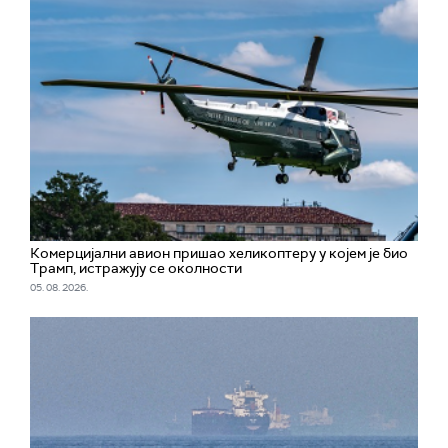
Комерцијални авион пришао хеликоптеру у којем је био
Трамп, истражују се околности
05. 08. 2026.