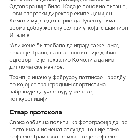
Одговора није било. Када је поновио питање,
нови спортски директор екипе Демијен
Комоли му је одговорио да Јувентус има
веома добру женску селкцију, која је шампион
Италије.
"Али жене би требало да играју са женама",
рекао је Трамп, на шта поново није добио
одговор, те је похвалио Комолија да има
дипломатске манире.
Трамп је иначе у фебруару потписао наредбу
по којој се трансродним спортистима
забрањује да учествују у женској
конкуреницији.
Ствар протокола
Свака озбиљна политичка фотографија данас
често има и моменат апсурда. То није само
рефлекс Трамповог стила – то је рефлекс