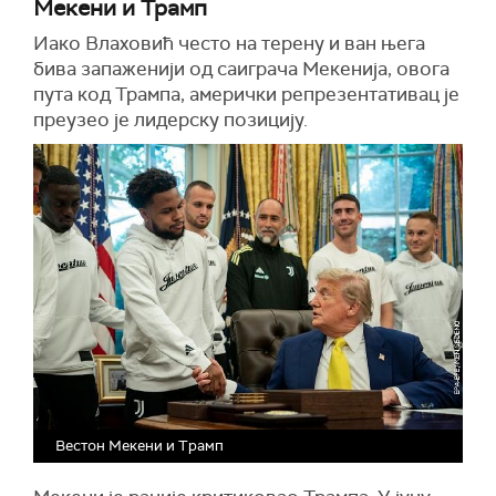
Мекени и Трамп
Иако Влаховић често на терену и ван њега
бива запаженији од саиграча Мекенија, овога
пута код Трампа, амерички репрезентативац је
преузео је лидерску позицију.
Вестон Мекени и Трамп