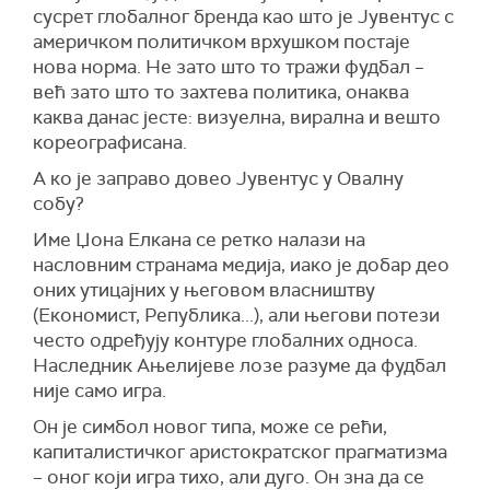
сусрет глобалног бренда као што је Јувентус с
америчком политичком врхушком постаје
нова норма. Не зато што то тражи фудбал –
већ зато што то захтева политика, онаква
каква данас јесте: визуелна, вирална и вешто
кореографисана.
А ко је заправо довео Јувентус у Овалну
собу?
Име Џона Елкана се ретко налази на
насловним странама медија, иако је добар део
оних утицајних у његовом власништву
(Економист, Република...), али његови потези
често одређују контуре глобалних односа.
Наследник Ањелијеве лозе разуме да фудбал
није само игра.
Он је симбол новог типа, може се рећи,
капиталистичког аристократског прагматизма
– оног који игра тихо, али дуго. Он зна да се