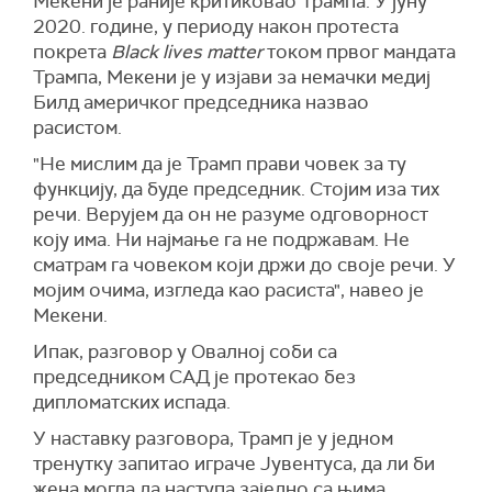
Мекени је раније критиковао Трампа. У јуну
2020. године, у периоду након протеста
покрета
Black lives matter
током првог мандата
Трампа, Мекени је у изјави за немачки медиј
Билд америчког председника назвао
расистом.
"Не мислим да је Трамп прави човек за ту
функцију, да буде председник. Стојим иза тих
речи. Верујем да он не разуме одговорност
коју има. Ни најмање га не подржавам. Не
сматрам га човеком који држи до своје речи. У
мојим очима, изгледа као расиста", навео је
Мекени.
Ипак, разговор у Овалној соби са
председником САД је протекао без
дипломатских испада.
У наставку разговора, Трамп је у једном
тренутку запитао играче Јувентуса, да ли би
жена могла да наступа заједно са њима.