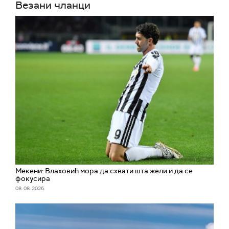
Везани чланци
Мекени: Влаховић мора да схвати шта жели и да се
фокусира
08. 08. 2026.