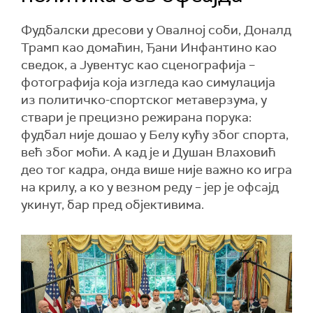
Фудбалски дресови у Овалној соби, Доналд
Трамп као домаћин, Ђани Инфантино као
сведок, а Јувентус као сценографија –
фотографија која изгледа као симулација
из политичко-спортског метаверзума, у
ствари је прецизно режирана порука:
фудбал није дошао у Белу кућу због спорта,
већ због моћи. А кад је и Душан Влаховић
део тог кадра, онда више није важно ко игра
на крилу, а ко у везном реду – јер је офсајд
укинут, бар пред објективима.