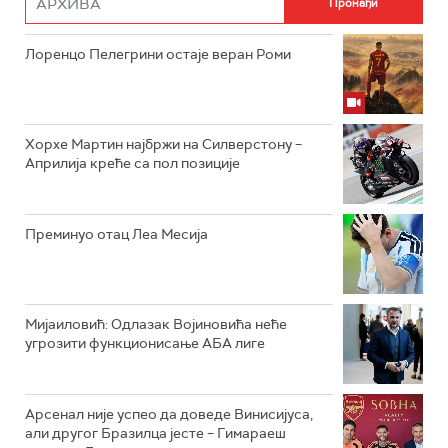
Лоренцо Пелегрини остаје веран Роми
Хорхе Мартин најбржи на Силверстону –
Априлија креће са пол позиције
Преминуо отац Леа Месија
Мијаиловић: Одлазак Војиновића неће
угрозити функционисање АБА лиге
Арсенал није успео да доведе Винисијуса,
али другог Бразилца јесте – Гимараеш