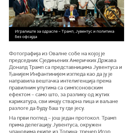
Игралиште за одрасле – Трамп, Јувентус и политика
без офсајда
Фотографија из Овалне собе на којој је
председник Сједињених Америчких Држава
Доналд Трамп са представницима Јувентуса и
Ђанијем Инфантинијем изгледа као да ју је
направила вештачка интелигенција према
правилним упутима са симпсоновским
ефектом – само што, за разлику од жутих
карикатура, сви имају стварна лица и ваљане
разлоге да буду баш ту где јесу.
На први поглед – још један протокол. Трамп
прима делегацију Јувентуса, окружен
члановима екипе из Торина: тренер Игор