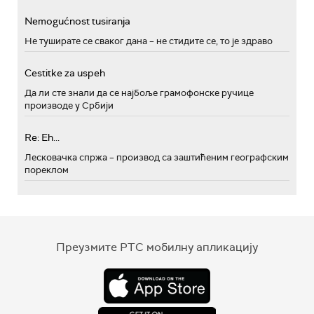
Nemogućnost tusiranja
Не туширате се сваког дана – не стидите се, то је здраво
Cestitke za uspeh
Да ли сте знали да се најбоље грамофонске ручице
производе у Србији
Re: Eh...
Лесковачка спржа – производ са заштићеним географским
пореклом
Преузмите РТС мобилну апликацију