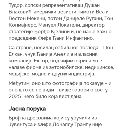
Тудор, српски репрезентативац Душан
Влаховић, амерички везисти Тимоти Веа и
Вестон Мекени, потом Данијеле Ругани, Тон
Копмајнерс, Мануел Локатели, директор
стратегије Ђорђо Кјелини и, не мање важно –
председник Фифе Ђани Инфантино.
Са стране, носилац озбиљног погледа – Џон
Елкан, унук Ђанија Ањелија и власник
компаније Ексор, под чијим окриљем се
налазе фирме из аутомобилске, медицинске,
медијске, модне и других индистрија.
Међутим, оно што фотографија показује – и
оно што се не види – више говори о свету
2025. него било која вест дана.
Јасна порука
Број на дресовима који су уручили из
Јувентуса и Фифе Доналду Трампу није