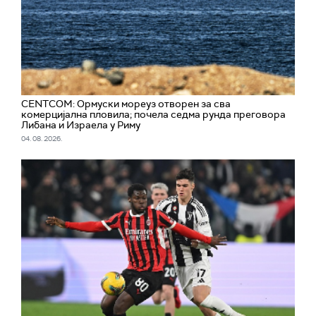
CENTCOM: Ормуски мореуз отворен за сва
комерцијална пловила; почела седма рунда преговора
Либана и Израела у Риму
04. 08. 2026.