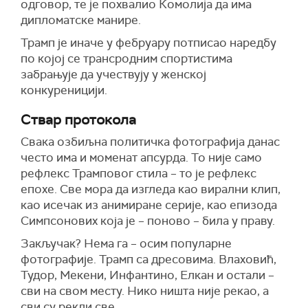
одговор, те је похвалио Комолија да има
дипломатске манире.
Трамп је иначе у фебруару потписао наредбу
по којој се трансродним спортистима
забрањује да учествују у женској
конкуреницији.
Ствар протокола
Свака озбиљна политичка фотографија данас
често има и моменат апсурда. То није само
рефлекс Трамповог стила – то је рефлекс
епохе. Све мора да изгледа као вирални клип,
као исечак из анимиране серије, као епизода
Симпсонових која је – поново – била у праву.
Закључак? Нема га – осим популарне
фотографије. Трамп са дресовима. Влаховић,
Тудор, Мекени, Инфантино, Елкан и остали –
сви на свом месту. Нико ништа није рекао, а
сви су рекли све.