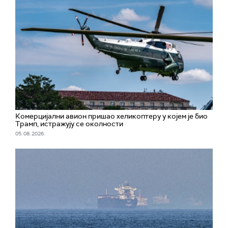
Комерцијални авион пришао хеликоптеру у којем је био
Трамп, истражују се околности
05. 08. 2026.