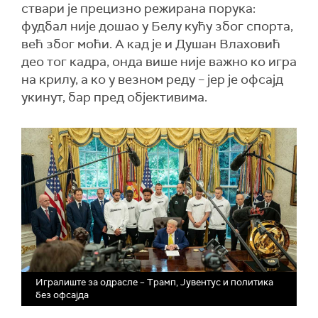
ствари је прецизно режирана порука:
фудбал није дошао у Белу кућу због спорта,
већ због моћи. А кад је и Душан Влаховић
део тог кадра, онда више није важно ко игра
на крилу, а ко у везном реду – јер је офсајд
укинут, бар пред објективима.
Игралиште за одрасле – Трамп, Јувентус и политика
без офсајда