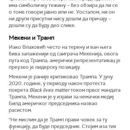
има симболичку тежину – без обзира да ли се
о томе говори јавно или не. Уосталом, ни он
ни други присутни нису дошли да причају –
дошли су да буду део слике.
Мекени и Трамп
Иако Влаховић често на терену и ван њега
бива запаженији од саиграча Мекенија, овога
пута код Трампа, амерички репрезентативац је
преузео је лидерску позицију.
Мекени је раније критиковао Трампа. У јуну
2020. године, у периоду након протеста
покрета
Black lives matter
током првог мандата
Трампа, Мекени је у изјави за немачки медиј
Билд америчког председника назвао
расистом.
"Не мислим да је Трамп прави човек за ту
функцију, да буде председник. Стојим иза тих