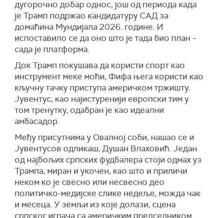
дугорочно добар однос, још од периода када
је Трамп подржао кандидатуру САД за
домаћина Мундијала 2026. године. И
испоставило се да оно што је тада био план –
сада је платформа.
Док Трамп покушава да користи спорт као
инструмент меке моћи, Фифа њега користи као
кључну тачку приступа америчком тржишту.
Јувентус, као најистуренији европски тим у
том тренутку, одабран је као идеални
амбасадор.
Међу присутнима у Овалној соби, нашао се и
Јувентусов одликаш, Душан Влаховић. Један
од најбољих српских фудбалера стоји одмах уз
Трампа, миран и укочен, као што и приличи
неком ко је свесно или несвесно део
политичко-медијске слике недеље, можда чак
и месеца. У земљи из које долази, сцена
српског играча са америчким председником