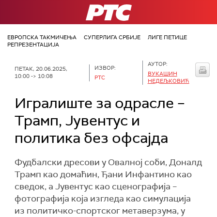
РТС
ЕВРОПСКА ТАКМИЧЕЊА
СУПЕРЛИГА СРБИЈЕ
ЛИГЕ ПЕТИЦЕ
РЕПРЕЗЕНТАЦИЈА
АУТОР:
ИЗВОР:
ПЕТАК, 20.06.2025,
ВУКАШИН
10:00 -> 10:08
РТС
НЕДЕЉКОВИЋ
Игралиште за одрасле –
Трамп, Јувентус и
политика без офсајда
Фудбалски дресови у Овалној соби, Доналд
Трамп као домаћин, Ђани Инфантино као
сведок, а Јувентус као сценографија –
фотографија која изгледа као симулација
из политичко-спортског метаверзума, у