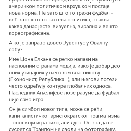
америчком политичком врхушком постаје
нова норма. Не зато што то тражи фудбал –
већ зато што то захтева политика, онаква
каква данас јесте: визуелна, вирална и вешто
кореографисана.
А ко је заправо довео Јувентус у Овалну
собу?
Име Џона Елкана се ретко налази на
насловним странама медија, иако је добар део
оних утицајних у његовом власништву
(Економист, Република...), али његови потези
често одређују контуре глобалних односа.
Наследник Ањелијеве лозе разуме да фудбал
није само игра.
Он је симбол новог типа, може се рећи,
капиталистичког аристократског прагматизма
– оног који игра тихо, али дуго. Он зна да се
сусрет са Трампом не своди на фотографију,