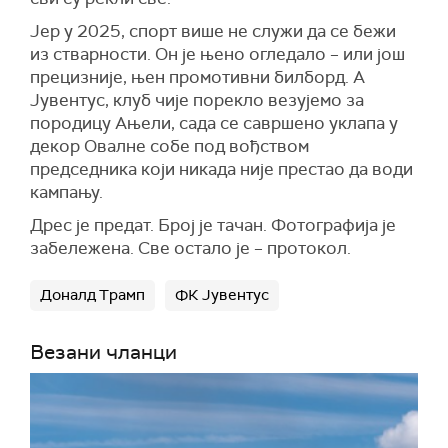
Јер у 2025, спорт више не служи да се бежи
из стварности. Он је њено огледало – или још
прецизније, њен промотивни билборд. А
Јувентус, клуб чије порекло везујемо за
породицу Ањели, сада се савршено уклапа у
декор Овалне собе под вођством
председника који никада није престао да води
кампању.
Дрес је предат. Број је тачан. Фотографија је
забележена. Све остало је – протокол.
Доналд Трамп
ФК Јувентус
Везани чланци