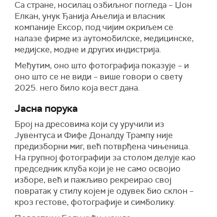
Са стране, носилац озбиљног погледа – Џон
Елкан, унук Ђанија Ањелија и власник
компаније Ексор, под чијим окриљем се
налазе фирме из аутомобилске, медицинске,
медијске, модне и других индистрија.
Међутим, оно што фотографија показује – и
оно што се не види – више говори о свету
2025. него било која вест дана.
Јасна порука
Број на дресовима који су уручили из
Јувентуса и Фифе Доналду Трампу није
предизборни миг, већ потврђена чињеница.
На групној фотографији за столом делује као
председник клуба који је не само освојио
изборе, већ и пажљиво рекреирао свој
повратак у стилу којем је одувек био склон –
кроз гестове, фотографије и симболику.