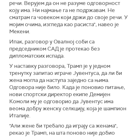
речи. Верујем да он не разуме одговорност
коју има. Ни најмање га не подржавам. Не
сматрам га човеком који држи до своје речи. У
мојим очима, изгледа као расиста", навео је
Мекени.
Ипак, разговор у Овалној соби са
председником САД је протекао без
дипломатских испада.
У наставку разговора, Трамп је у једном
тренутку запитао играче Јувентуса, да ли би
жена могла да наступа заједно са њима.
Одговора није било. Када је поновио питање,
нови спортски директор екипе Демијен
Комоли му је одговорио да Јувентус има
веома добру женску селкцију, која је шампион
Италије.
"Али жене би требало да играју са женама",
рекао је Трамп, на шта поново није добио