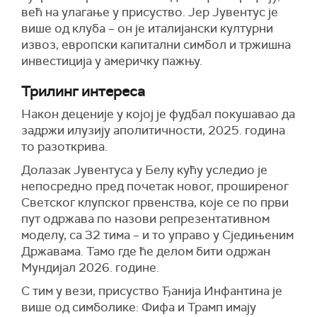
већ на улагање у присуство. Јер Јувентус је
више од клуба – он је италијански културни
извоз, европски капитални симбол и тржишна
инвестиција у америчку пажњу.
Трилинг интереса
Након деценије у којој је фудбал покушавао да
задржи илузију аполитичности, 2025. година
то разоткрива.
Долазак Јувентуса у Белу кућу уследио је
непосредно пред почетак новог, проширеног
Светског клупског првенства, које се по први
пут одржава по назови репрезентативном
моделу, са 32 тима – и то управо у Сједињеним
Државама. Тамо где ће делом бити одржан
Мундијал 2026. године.
С тим у вези, присуство Ђанија Инфантина је
више од симболике: Фифа и Трамп имају