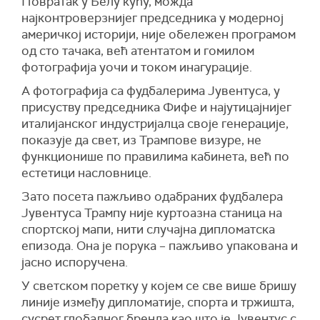
Повратак у Белу кућу, можда
најконтроверзнијег председника у модерној
америчкој историји, није обележен програмом
од сто тачака, већ атентатом и гомилом
фотографија уочи и током инагурације.
А фотографија са фудбалерима Јувентуса, у
присуству председника Фифе и најутицајнијег
италијанског индустријалца своје генерације,
показује да свет, из Трампове визуре, не
функционише по правилима кабинета, већ по
естетици насловнице.
Зато посета пажљиво одабраних фудбалера
Јувентуса Трампу није куртоазна станица на
спортској мапи, нити случајна дипломатска
епизода. Она је порука – пажљиво упакована и
јасно испоручена.
У светском поретку у којем се све више бришу
линије између дипломатије, спорта и тржишта,
сусрет глобалног бренда као што је Јувентус с