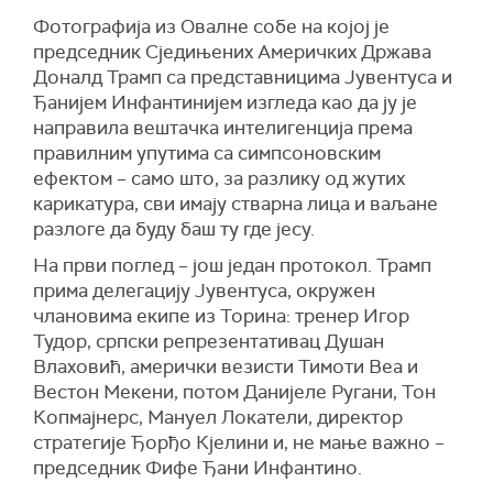
Фотографија из Овалне собе на којој је
председник Сједињених Америчких Држава
Доналд Трамп са представницима Јувентуса и
Ђанијем Инфантинијем изгледа као да ју је
направила вештачка интелигенција према
правилним упутима са симпсоновским
ефектом – само што, за разлику од жутих
карикатура, сви имају стварна лица и ваљане
разлоге да буду баш ту где јесу.
На први поглед – још један протокол. Трамп
прима делегацију Јувентуса, окружен
члановима екипе из Торина: тренер Игор
Тудор, српски репрезентативац Душан
Влаховић, амерички везисти Тимоти Веа и
Вестон Мекени, потом Данијеле Ругани, Тон
Копмајнерс, Мануел Локатели, директор
стратегије Ђорђо Кјелини и, не мање важно –
председник Фифе Ђани Инфантино.