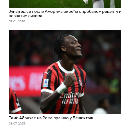
Јунајтед се после Аморима окреће опробаном рецепту и
познатим лицима
07. 01. 2026.
Тами Абрахам из Роме прешао у Бешикташ
01. 07. 2025.