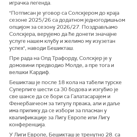
играчка легенда.
"Потписан је уговор са Солскјером до краја
сезоне 2025/26 са додатном једногодишњом
опцијом за сезону 2026/27. Поздрављамо
Солскјера, верујемо да ће донети значајне
услуге нашем клубу и желимо му изузетан
успех", наводи Бешикташ.
Пре рада на Олд Трафорду, Солскјер је у
домовини предводио Молде, а пре тога и
велшки Кардиф.
Бешикташ је после 18 кола на табели турске
Суперлиге шести са 30 бодова и изгубио је
све шансе да се бори са Галатасарајем и
Фенербахчеом за титулу првака, али и даље
има прилику да се избори за пласман у
квалификације за Лигу Европе или Лигу
конференција.
У Лиги Европе, Бешикташ је тренутно 28. са