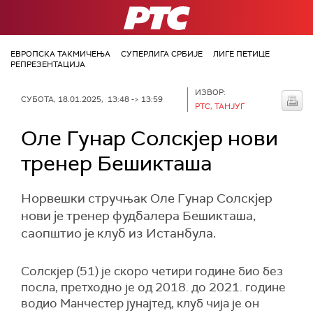
РТС
ЕВРОПСКА ТАКМИЧЕЊА
СУПЕРЛИГА СРБИЈЕ
ЛИГЕ ПЕТИЦЕ
РЕПРЕЗЕНТАЦИЈА
ИЗВОР:
СУБОТА, 18.01.2025, 13:48 -> 13:59
РТС, ТАНЈУГ
Оле Гунар Солскјер нови
тренер Бешикташа
Норвешки стручњак Оле Гунар Солскјер
нови је тренер фудбалера Бешикташа,
саопштио је клуб из Истанбула.
Солскјер (51) је скоро четири године био без
посла, претходно је од 2018. до 2021. године
водио Манчестер јунајтед, клуб чија је он