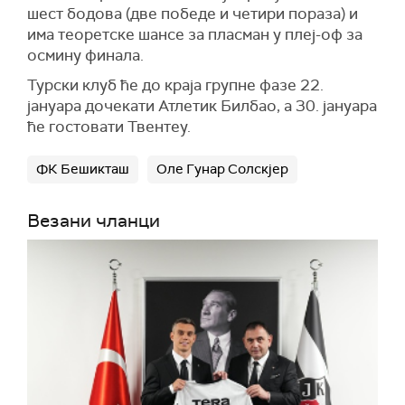
шест бодова (две победе и четири пораза) и
има теоретске шансе за пласман у плеј-оф за
осмину финала.
Турски клуб ће до краја групне фазе 22.
јануара дочекати Атлетик Билбао, а 30. јануара
ће гостовати Твентеу.
ФК Бешикташ
Оле Гунар Солскјер
Везани чланци