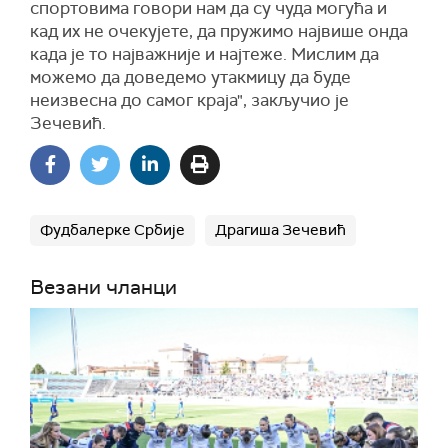
спортовима говори нам да су чуда могућа и
кад их не очекујете, да пружимо највише онда
када је то најважније и најтеже. Мислим да
можемо да доведемо утакмицу да буде
неизвесна до самог краја", закључио је
Зечевић.
Фудбалерке Србије
Драгиша Зечевић
Везани чланци