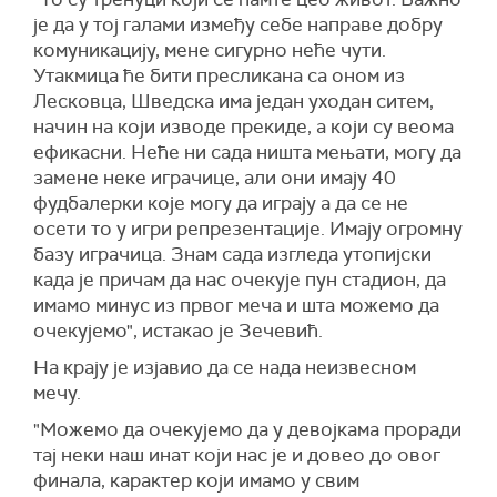
је да у тој галами између себе направе добру
комуникацију, мене сигурно неће чути.
Утакмица ће бити пресликана са оном из
Лесковца, Шведска има један уходан ситем,
начин на који изводе прекиде, а који су веома
ефикасни. Неће ни сада ништа мењати, могу да
замене неке играчице, али они имају 40
фудбалерки које могу да играју а да се не
осети то у игри репрезентације. Имају огромну
базу играчица. Знам сада изгледа утопијски
када је причам да нас очекује пун стадион, да
имамо минус из првог меча и шта можемо да
очекујемо", истакао је Зечевић.
На крају је изјавио да се нада неизвесном
мечу.
"Можемо да очекујемо да у девојкама проради
тај неки наш инат који нас је и довео до овог
финала, карактер који имамо у свим