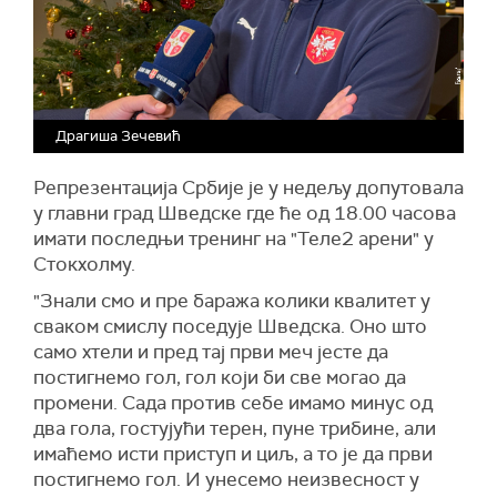
Драгиша Зечевић
Репрезентација Србије је у недељу допутовала
у главни град Шведске где ће од 18.00 часова
имати последњи тренинг на "Теле2 арени" у
Стокхолму.
"Знали смо и пре баража колики квалитет у
сваком смислу поседује Шведска. Оно што
само хтели и пред тај први меч јесте да
постигнемо гол, гол који би све могао да
промени. Сада против себе имамо минус од
два гола, гостујући терен, пуне трибине, али
имаћемо исти приступ и циљ, а то је да први
постигнемо гол. И унесемо неизвесност у