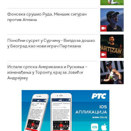
Фонсека срушио Руда, Меншик сигуран
против Атмана
Поноћни сусрет у Сурчину - Вилдоза дошао
у Београд као нови играч Партизана
Испале српска Американка и Рускиња –
изненађења у Торонту, крај за Јовић и
Андрејеву