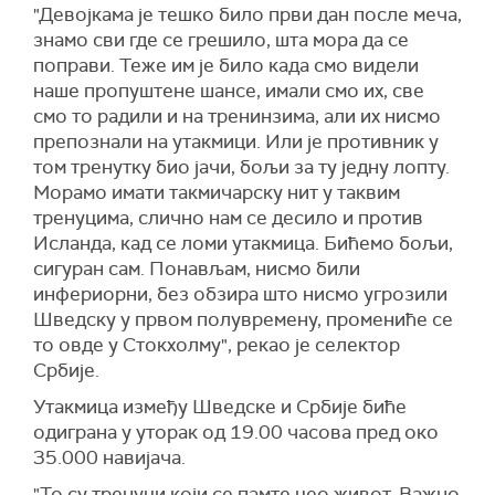
"Девојкама је тешко било први дан после меча,
знамо сви где се грешило, шта мора да се
поправи. Теже им је било када смо видели
наше пропуштене шансе, имали смо их, све
смо то радили и на тренинзима, али их нисмо
препознали на утакмици. Или је противник у
том тренутку био јачи, бољи за ту једну лопту.
Морамо имати такмичарску нит у таквим
тренуцима, слично нам се десило и против
Исланда, кад се ломи утакмица. Бићемо бољи,
сигуран сам. Понављам, нисмо били
инфериорни, без обзира што нисмо угрозили
Шведску у првом полувремену, промениће се
то овде у Стокхолму", рекао је селектор
Србије.
Утакмица између Шведске и Србије биће
одиграна у уторак од 19.00 часова пред око
35.000 навијача.
"То су тренуци који се памте цео живот. Важно