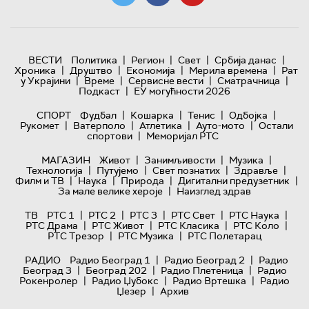
|
|
|
|
ВЕСТИ
Политика
Регион
Свет
Србија данас
|
|
|
|
Хроника
Друштво
Економија
Мерила времена
Рат
|
|
|
|
у Украјини
Време
Сервисне вести
Сматрачница
|
Подкаст
ЕУ могућности 2026
|
|
|
|
СПОРТ
Фудбал
Кошарка
Тенис
Одбојка
|
|
|
|
Рукомет
Ватерполо
Атлетика
Ауто-мото
Остали
|
спортови
Меморијал РТС
|
|
|
МАГАЗИН
Живот
Занимљивости
Музика
|
|
|
|
Технологијa
Путујемо
Свет познатих
Здравље
|
|
|
|
Филм и ТВ
Наука
Природа
Дигитални предузетник
|
За мале велике хероје
Наизглед здрав
|
|
|
|
|
ТВ
РТС 1
РТС 2
РТС 3
РТС Свет
РТС Наука
|
|
|
|
РТС Драма
РТС Живот
РТС Класика
РТС Коло
|
|
РТС Трезор
РТС Музика
РТС Полетарац
|
|
РАДИО
Радио Београд 1
Радио Београд 2
Радио
|
|
|
Београд 3
Београд 202
Радио Плетеница
Радио
|
|
|
Рокенролер
Радио Џубокс
Радио Вртешка
Радио
|
Џезер
Архив