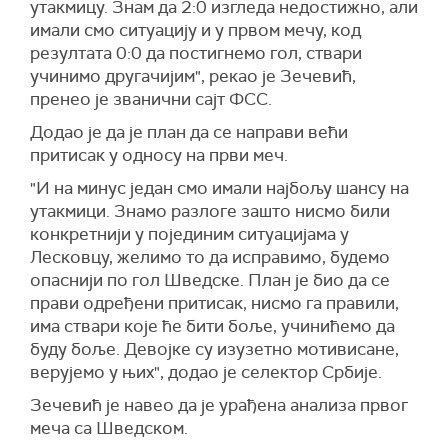
утакмицу. Знам да 2:0 изгледа недостижно, али
имали смо ситуацију и у првом мечу, код
резултата 0:0 да постигнемо гол, ствари
учинимо другачијим", рекао је Зечевић,
пренео је званични сајт ФСС.
Додао је да је план да се направи већи
притисак у односу на први меч.
"И на минус један смо имали најбољу шансу на
утакмици. Знамо разлоге зашто нисмо били
конкретнији у појединим ситуацијама у
Лесковцу, желимо то да исправимо, будемо
опаснији по гол Шведске. План је био да се
прави одређени притисак, нисмо га правили,
има ствари које ће бити боље, учинићемо да
буду боље. Девојке су изузетно мотивисане,
верујемо у њих", додао је селектор Србије.
Зечевић је навео да је урађена анализа првог
меча са Шведском.