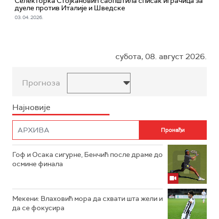
Селекторка Стојкановић саопштила списак играчица за
дуеле против Италије и Шведске
03. 04. 2026.
субота, 08. август 2026.
Прогноза
Најновије
Гоф и Осака сигурне, Бенчић после драме до
осмине финала
Мекени: Влаховић мора да схвати шта жели и
да се фокусира