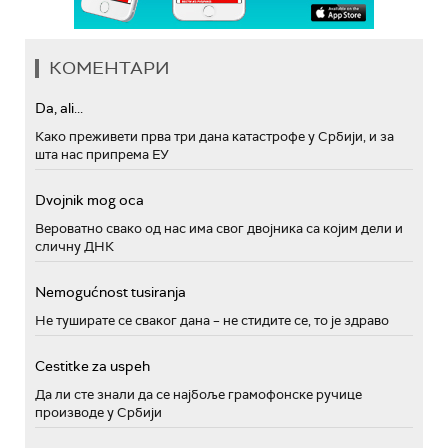
КОМЕНТАРИ
Da, ali...
Како преживети прва три дана катастрофе у Србији, и за
шта нас припрема ЕУ
Dvojnik mog oca
Вероватно свако од нас има свог двојника са којим дели и
сличну ДНК
Nemogućnost tusiranja
Не туширате се сваког дана – не стидите се, то је здраво
Cestitke za uspeh
Да ли сте знали да се најбоље грамофонске ручице
производе у Србији