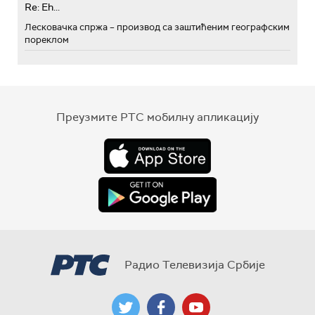
Re: Eh...
Лесковачка спржа – производ са заштићеним географским
пореклом
Преузмите РТС мобилну апликацију
Радио Телевизија Србије