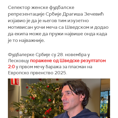
Селектор женске фудбалске
репрезентације Србије Драгиша Зечевић
изјавио је да је његов тим изузетно
мотивисан уочи меча са Шведском и додао
да екипа може да пружи највише онда када
је то најважније.
Фудбалерке Србије су 28. новембра у
Лесковцу
поражене од Шведске резултатом
2:0
у првом мечу баража за пласман на
Европско првенство 2025.