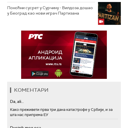
Поноћни сусрет у Сурчину - Вилдоза дошао
у Београд као нови играч Партизана
КОМЕНТАРИ
Da, ali...
Како преживети прва три дана катастрофе у Србији, и за
шта нас припрема ЕУ
Dvojnik mog oca