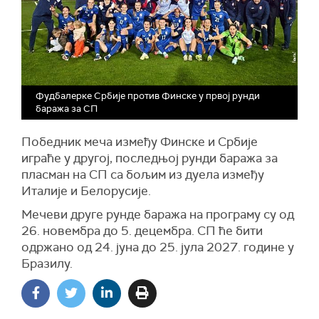
Фудбалерке Србије против Финске у првој рунди
баража за СП
Победник меча између Финске и Србије
играће у другој, последњој рунди баража за
пласман на СП са бољим из дуела између
Италије и Белорусије.
Мечеви друге рунде баража на програму су од
26. новембра до 5. децембра. СП ће бити
одржано од 24. јуна до 25. јула 2027. године у
Бразилу.