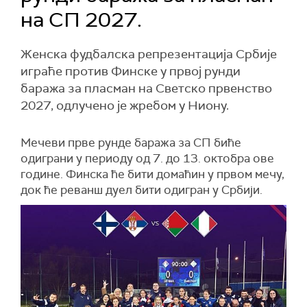
на СП 2027.
Женска фудбалска репрезентација Србије
играће против Финске у првој рунди
баража за пласман на Светско првенство
2027, одлучено је жребом у Ниону.
Мечеви прве рунде баража за СП биће
одиграни у периоду од 7. до 13. октобра ове
године. Финска ће бити домаћин у првом мечу,
док ће реванш дуел бити одигран у Србији.