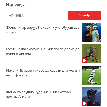
Најновије
Железничар верује Коковићу, у клубу још две
године
Гоф и Осака сигурне, Бенчић после драме до
осмине финала
Мекени: Влаховић мора да схвати шта жели и
да се фокусира
Фонсека срушио Руда, Меншик сигуран
против Атмана