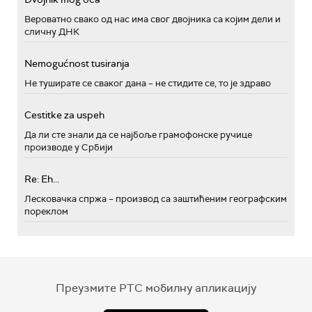
Вероватно свако од нас има свог двојника са којим дели и
сличну ДНК
Nemogućnost tusiranja
Не туширате се сваког дана – не стидите се, то је здраво
Cestitke za uspeh
Да ли сте знали да се најбоље грамофонске ручице
производе у Србији
Re: Eh...
Лесковачка спржа – производ са заштићеним географским
пореклом
Преузмите РТС мобилну апликацију