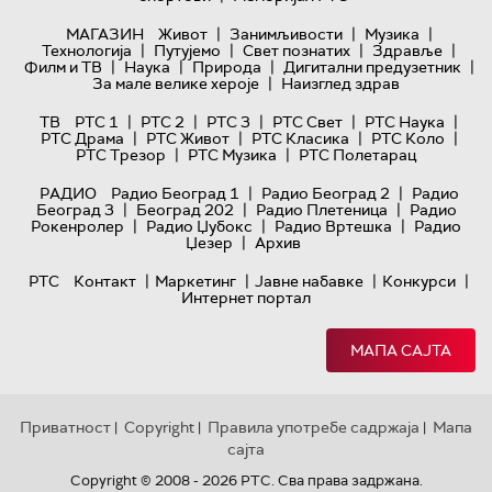
|
|
|
МАГАЗИН
Живот
Занимљивости
Музика
|
|
|
|
Технологијa
Путујемо
Свет познатих
Здравље
|
|
|
|
Филм и ТВ
Наука
Природа
Дигитални предузетник
|
За мале велике хероје
Наизглед здрав
|
|
|
|
|
ТВ
РТС 1
РТС 2
РТС 3
РТС Свет
РТС Наука
|
|
|
|
РТС Драма
РТС Живот
РТС Класика
РТС Коло
|
|
РТС Трезор
РТС Музика
РТС Полетарац
|
|
РАДИО
Радио Београд 1
Радио Београд 2
Радио
|
|
|
Београд 3
Београд 202
Радио Плетеница
Радио
|
|
|
Рокенролер
Радио Џубокс
Радио Вртешка
Радио
|
Џезер
Архив
|
|
|
|
РТС
Контакт
Маркетинг
Јавне набавке
Конкурси
Интернет портал
МАПА САЈТА
Приватност
Copyright
Правила употребе садржаја
Мапа
|
|
|
сајта
Copyright © 2008 - 2026 РТС. Сва права задржана.