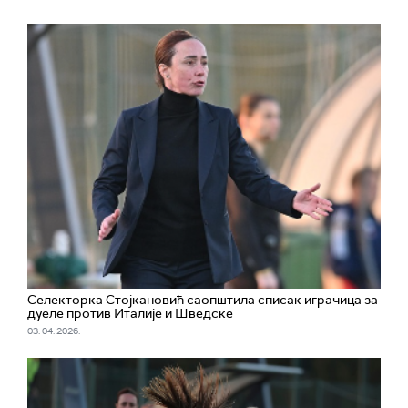
Селекторка Стојкановић саопштила списак играчица за
дуеле против Италије и Шведске
03. 04. 2026.