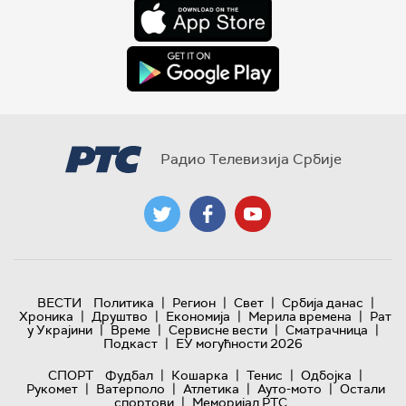
Радио Телевизија Србије
|
|
|
|
ВЕСТИ
Политика
Регион
Свет
Србија данас
|
|
|
|
Хроника
Друштво
Економија
Мерила времена
Рат
|
|
|
|
у Украјини
Време
Сервисне вести
Сматрачница
|
Подкаст
ЕУ могућности 2026
|
|
|
|
СПОРТ
Фудбал
Кошарка
Тенис
Одбојка
|
|
|
|
Рукомет
Ватерполо
Атлетика
Ауто-мото
Остали
|
спортови
Меморијал РТС