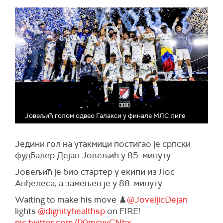
Јовељић голом одвео Галакси у финале МЛС лиге
Једини гол на утакмици постигао је српски
фудбалер Дејан Јовељић у 85. минуту.
Јовељић је био стартер у екипи из Лос
Анђелеса, а замењен је у 88. минуту.
Waiting to make his move ♟️
@JoveljicDejan
lights
@dignityhealthsp
on FIRE!
pic.twitter.com/P0mcyvCNhx