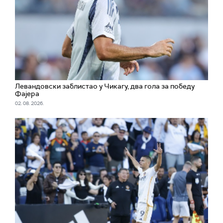
Левандовски заблистао у Чикагу, два гола за победу
Фајера
02. 08. 2026.