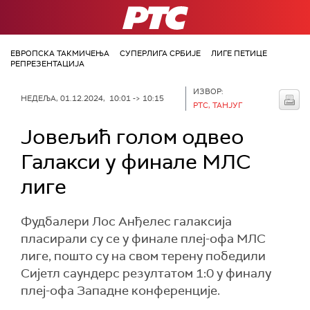
РТС
ЕВРОПСКА ТАКМИЧЕЊА
СУПЕРЛИГА СРБИЈЕ
ЛИГЕ ПЕТИЦЕ
РЕПРЕЗЕНТАЦИЈА
ИЗВОР:
НЕДЕЉА, 01.12.2024, 10:01 -> 10:15
РТС, ТАНЈУГ
Јовељић голом одвео
Галакси у финале МЛС
лиге
Фудбалери Лос Анђелес галаксија
пласирали су се у финале плеј-офа МЛС
лиге, пошто су на свом терену победили
Сијетл саундерс резултатом 1:0 у финалу
плеј-офа Западне конференције.