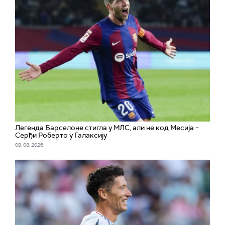
Легенда Барселоне стигла у МЛС, али не код Месија –
Серђи Роберто у Галаксију
08. 08. 2026.