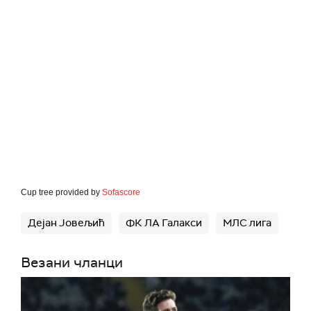
Cup tree provided by
Sofascore
Дејан Јовељић
ФК ЛА Галакси
МЛС лига
Везани чланци