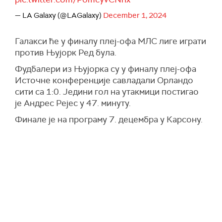
— LA Galaxy (@LAGalaxy)
December 1, 2024
Галакси ће у финалу плеј-офа МЛС лиге играти
против Њујорк Ред була.
Фудбалери из Њујорка су у финалу плеј-офа
Источне конференције савладали Орландо
сити са 1:0. Једини гол на утакмици постигао
је Андрес Рејес у 47. минуту.
Финале је на програму 7. децембра у Карсону.