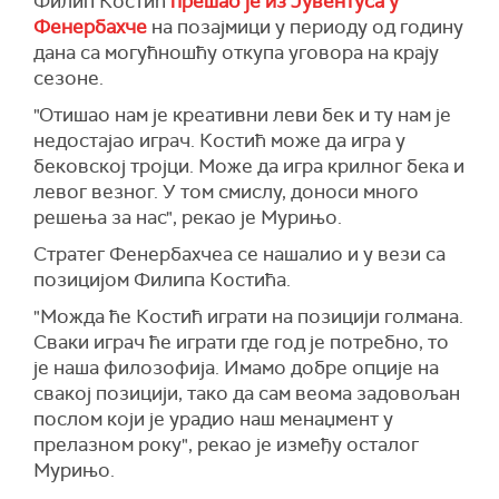
Филип Костић
прешао је из Јувентуса у
Фенербахче
на позајмици у периоду од годину
дана са могућношћу откупа уговора на крају
сезоне.
"Отишао нам је креативни леви бек и ту нам је
недостајао играч. Костић може да игра у
бековској тројци. Може да игра крилног бека и
левог везног. У том смислу, доноси много
решења за нас", рекао је Мурињо.
Стратег Фенербахчеа се нашалио и у вези са
позицијом Филипа Костића.
"Можда ће Костић играти на позицији голмана.
Сваки играч ће играти где год је потребно, то
је наша филозофија. Имамо добре опције на
свакој позицији, тако да сам веома задовољан
послом који је урадио наш менаџмент у
прелазном року", рекао је између осталог
Мурињо.