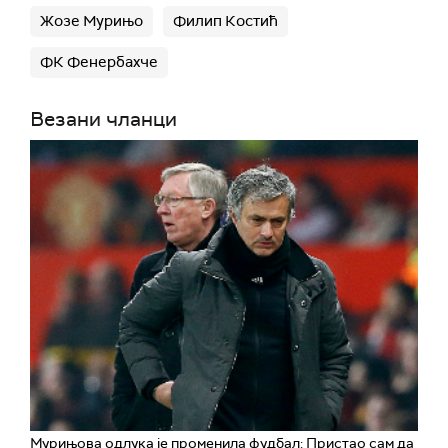
Жозе Мурињо
Филип Костић
ФК Фенербахче
Везани чланци
Мурињова одлука је променила фудбал: Пристао сам да