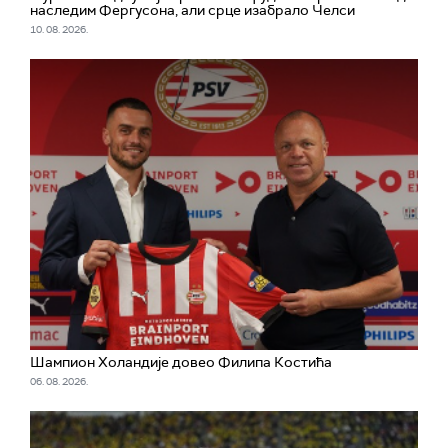
наследим Фергусона, али срце изабрало Челси
10. 08. 2026.
Шампион Холандије довео Филипа Костића
06. 08. 2026.