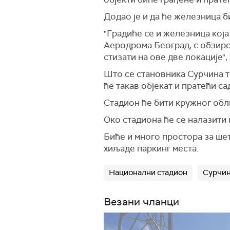
Додао је и да ће железница 
"Градиће се и железница кој
Аеродрома Београд, с обзиром
стизати на ове две локације", 
Што се становника Сурчина ти
ће такав објекат и пратећи са
Стадион ће бити кружног обли
Око стадиона ће се налазити 
Биће и много простора за шет
хиљаде паркинг места.
Национални стадион
Сурчи
Везани чланци