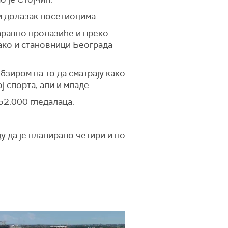
и долазак посетиоцима.
наравно пролазиће и преко
тако и становници Београда
бзиром на то да сматрају како
ј спорта, али и младе.
 52.000 гледалаца.
у да је планирано четири и по