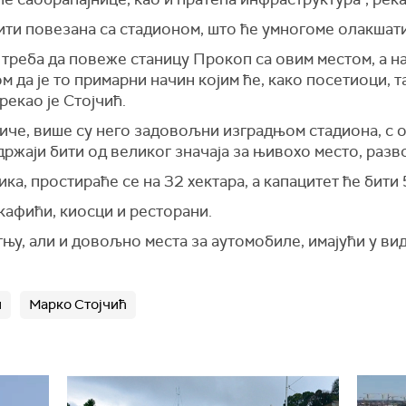
бити повезана са стадионом, што ће умногоме олакшат
а треба да повеже станицу Прокоп са овим местом, а 
 да је то примарни начин којим ће, како посетиоци, 
рекао је Стојчић.
че, више су него задовољни изградњом стадиона, с о
држаји бити од великог значаја за њивохо место, разво
ка, простираће се на 32 хектара, а капацитет ће бити
кафићи, киосци и ресторани.
њу, али и довољно места за аутомобиле, имајући у вид
н
Марко Стојчић