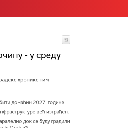
чину - у среду
градске хронике тим
 бити домаћин 2027. године.
инфраструктуре већ изграђен.
паралелно док се буду градили
о је Стојчић.