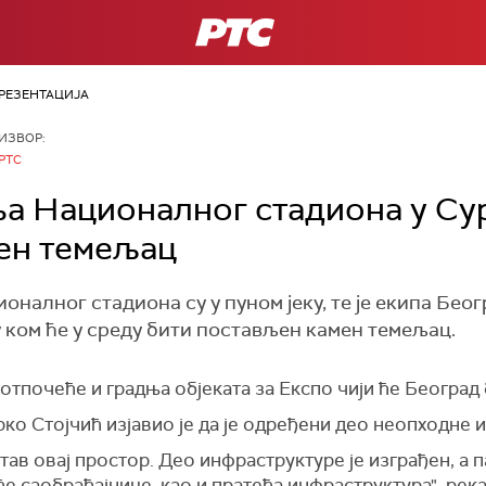
РТС
РЕЗЕНТАЦИЈА
ИЗВОР:
РТС
 Националног стадиона у Сур
ен темељац
налног стадиона су у пуном јеку, те је екипа Бео
 ком ће у среду бити постављен камен темељац.
отпочеће и градња објеката за Експо чији ће Београд
ко Стојчић изјавио је да је одређени део неопходне 
итав овај простор. Део инфраструктуре је изграђен, а 
е саобраћајнице, као и пратећа инфраструктура", река