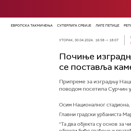
ЕВРОПСКА ТАКМИЧЕЊА
СУПЕРЛИГА СРБИЈЕ
ЛИГЕ ПЕТИЦЕ
РЕП
УТОРАК, 30.04.2024, 16:58 -> 18:07
Почиње изградња
се поставља кам
Припреме за изградњу Нацио
поводом посетила Сурчин у
Осим Националног стадиона, 
Главни градски урбаниста Мар
"Та два објекта су основ за ч
објекти биће грађене и пратећ