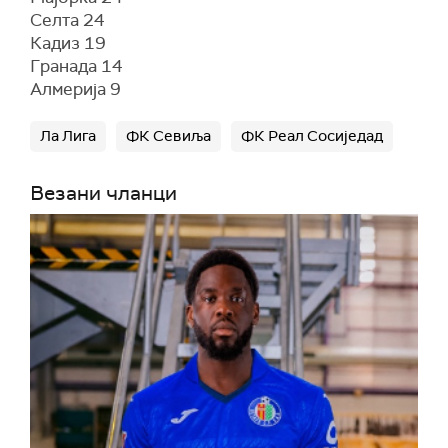
Селта 24
Кадиз 19
Гранада 14
Алмерија 9
Ла Лига
ФК Севиља
ФК Реал Сосиједад
Везани чланци