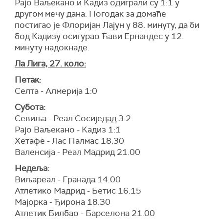
Рајо Ваљекано и Кадиз одиграли су 1:1 у
другом мечу дана. Погодак за домаће
постигао је Флоријан Лајун у 88. минуту, да би
бод Кадизу осигурао Ћави Ернандес у 12.
минуту надокнаде.
Ла Лига, 27. коло:
Петак:
Селта - Алмерија 1:0
Субота:
Севиља - Реал Сосиједад 3:2
Рајо Ваљекано - Кадиз 1:1
Хетафе - Лас Палмас 18.30
Валенсија - Реал Мадрид 21.00
Недеља:
Виљареал - Гранада 14.00
Атлетико Мадрид - Бетис 16.15
Мајорка - Ђирона 18.30
Атлетик Билбао - Барселона 21.00