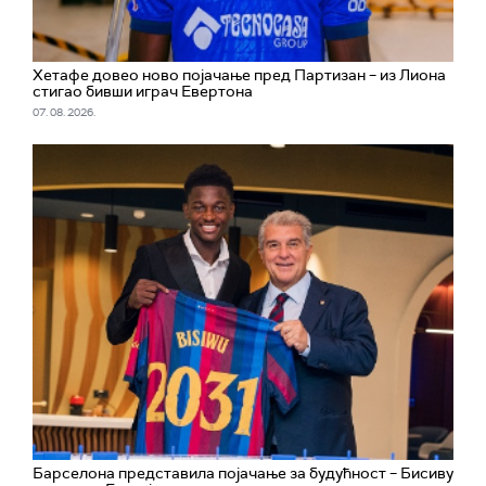
Хетафе довео ново појачање пред Партизан – из Лиона
стигао бивши играч Евертона
07. 08. 2026.
Барселона представила појачање за будућност – Бисиву