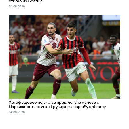
стигао из Белгије
04. 08. 2026.
Хетафе довео појачање пред могуће мечеве с
Партизаном – стигао Грузијац за чвршћу одбрану
04. 08. 2026.