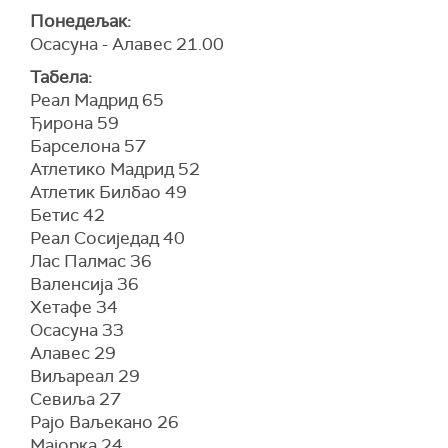
Понедељак:
Осасуна - Алавес 21.00
Табела:
Реал Мадрид 65
Ђирона 59
Барселона 57
Атлетико Мадрид 52
Атлетик Билбао 49
Бетис 42
Реал Сосиједад 40
Лас Палмас 36
Валенсија 36
Хетафе 34
Осасуна 33
Алавес 29
Виљареал 29
Севиља 27
Рајо Ваљекано 26
Мајорка 24