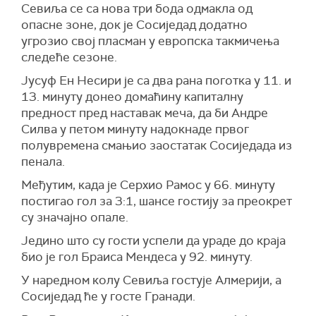
Севиља се са нова три бода одмакла од
опасне зоне, док је Сосиједад додатно
угрозио свој пласман у европска такмичења
следеће сезоне.
Јусуф Ен Несири је са два рана поготка у 11. и
13. минуту донео домаћину капиталну
предност пред наставак меча, да би Андре
Силва у петом минуту надокнаде првог
полувремена смањио заостатак Сосиједада из
пенала.
Међутим, када је Серхио Рамос у 66. минуту
постигао гол за 3:1, шансе гостију за преокрет
су значајно опале.
Једино што су гости успели да ураде до краја
био је гол Браиса Мендеса у 92. минуту.
У наредном колу Севиља гостује Алмерији, а
Сосиједад ће у госте Гранади.