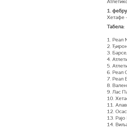
Атлетик
1. фебр
Хетафе 
Табела:
1. Реал
2. Ђиро
3. Барс
4. Атле
5. Атлет
6. Реал 
7. Реал 
8. Вален
9. Лас П
10. Хет
11. Ала
12. Осас
13. Рај
14. Виљ