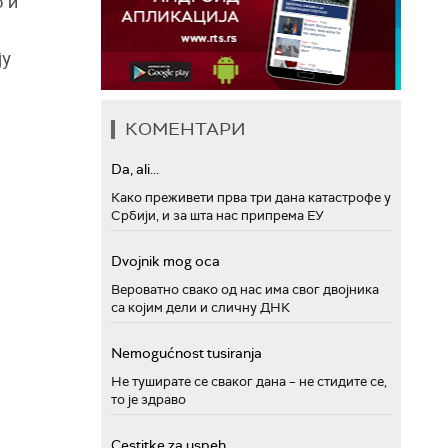
о и
ју
КОМЕНТАРИ
Da, ali...
Како преживети прва три дана катастрофе у
Србији, и за шта нас припрема ЕУ
Dvojnik mog oca
Вероватно свако од нас има свог двојника
са којим дели и сличну ДНК
Nemogućnost tusiranja
Не туширате се сваког дана – не стидите се,
то је здраво
Cestitke za uspeh