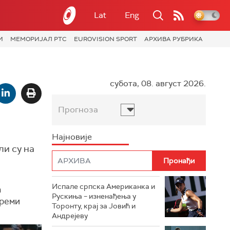
Lat
Eng
И
МЕМОРИЈАЛ РТС
EUROVISION SPORT
АРХИВА РУБРИКА
субота, 08. август 2026.
Прогноза
Најновије
и су на
Испале српска Американка и
а
Рускиња – изненађења у
 реми
Торонту, крај за Јовић и
Андрејеву