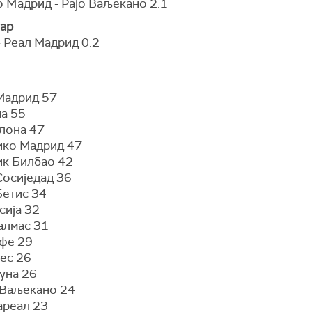
о Mадрид - Рајо Ваљекано 2:1
уар
- Реал Мадрид 0:2
 Мадрид 57
на 55
елона 47
тико Мадрид 47
ик Билбао 42
Сосиједад 36
Бетис 34
сија 32
алмас 31
афе 29
вес 26
уна 26
о Ваљекано 24
ареал 23