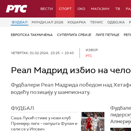
РТС
ВЕСТИ
СПОРТ
OKO
МАГАЗИН
ТВ
Р
ФУДБАЛ
МУНДИЈАЛ 2026
КОШАРКА
ТЕНИС
ОДБОЈКА
ЕВРОПСКА ТАКМИЧЕЊА
СУПЕРЛИГА СРБИЈЕ
ЛИГЕ ПЕТИЦЕ
РЕП
ИЗВОР:
ЧЕТВРТАК, 01.02.2024, 23:25 -> 23:43
РТС
Реал Мадрид избио на чел
Фудбалери Реал Мадрида победом над Хетафео
водећу позицију у шампионату.
ФУДБАЛ
Фудбале
лидерску
Саша Лукић стиже у нови клуб
Алмериј
Премијер лиге – напушта Фулам и
сели се у Ипсвич