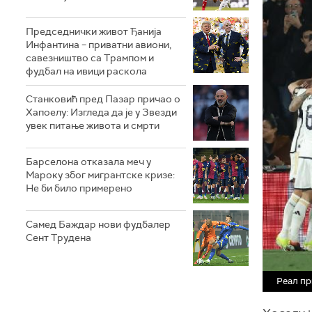
Председнички живот Ђанија
Инфантина – приватни авиони,
савезништво са Трампом и
фудбал на ивици раскола
Станковић пред Пазар причао о
Хапоелу: Изгледа да је у Звезди
увек питање живота и смрти
Барселона отказала меч у
Мароку због мигрантске кризе:
Не би било примерено
Самед Баждар нови фудбалер
Сент Трудена
Реал пр