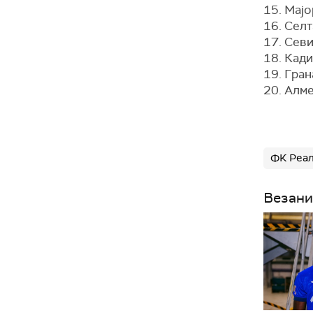
15. Мајо
16. Селт
17. Сев
18. Кади
19. Гран
20. Алме
ФК Реа
Везани