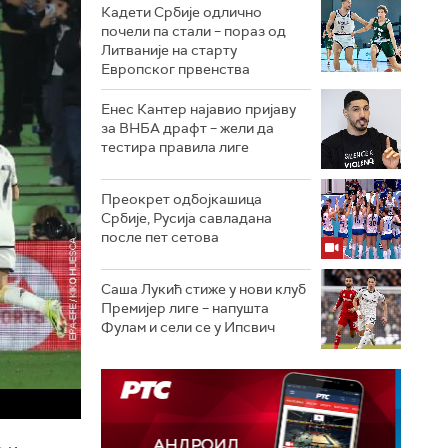
Кадети Србије одлично
почели па стали – пораз од
Литваније на старту
Европског првенства
Енес Кантер најавио пријаву
за ВНБА драфт – жели да
тестира правила лиге
Преокрет одбојкашица
Србије, Русија савладана
после пет сетова
Саша Лукић стиже у нови клуб
Премијер лиге – напушта
Фулам и сели се у Ипсвич