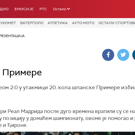
АДИО
ЕМИСИЈЕ
РТС
Остало
РУКОМЕТ
ВАТЕРПОЛО
АТЛЕТИКА
АУТО-МОТО
ОСТАЛИ СПОРТОВ
РЕЗЕНТАЦИЈА
о Примере
м 2:0 у утакмици 20. кола шпанске Примере избил
ри Реал Мадрида после дуго времена вратили су се н
 позицију у домаћем шампионату, овоме је помогао и
е и Ђироне.