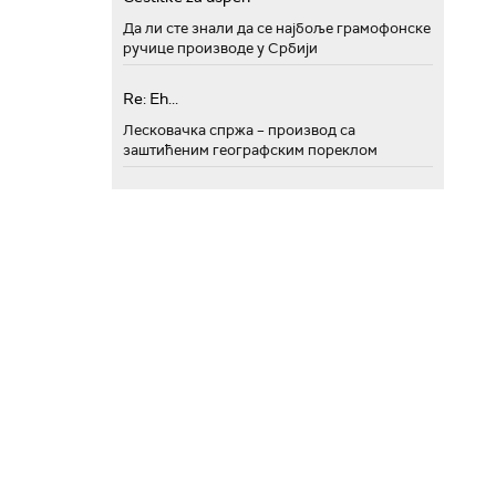
Да ли сте знали да се најбоље грамофонске
ручице производе у Србији
Re: Eh...
Лесковачка спржа – производ са
заштићеним географским пореклом