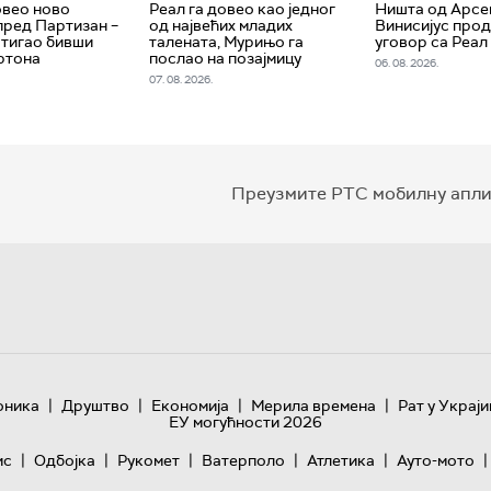
овео ново
Реал га довео као једног
Ништа од Арсе
пред Партизан –
од највећих младих
Винисијус про
стигао бивши
талената, Мурињо га
уговор са Реа
ртона
послао на позајмицу
06. 08. 2026.
07. 08. 2026.
Преузмите РТС мобилну апли
|
|
|
|
оника
Друштво
Економија
Мерила времена
Рат у Украји
ЕУ могућности 2026
|
|
|
|
|
|
ис
Одбојка
Рукомет
Ватерполо
Атлетика
Ауто-мото