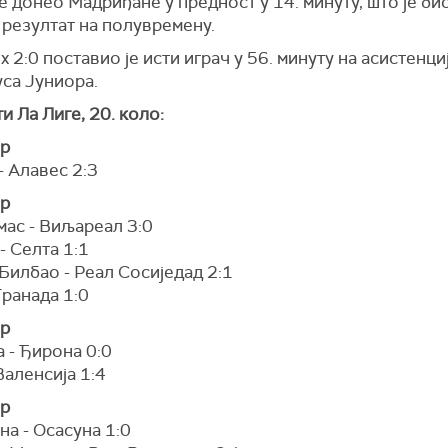
е донео Мадриђане у предност у 14. минуту, што је би
 резултат на полувремену.
 2:0 поставио је исти играч у 56. минуту на асистенци
уса Јуниора.
и Ла Лиге, 20. коло:
ар
- Алавес 2:3
ар
мас - Виљареал 3:0
- Селта 1:1
Билбао - Реал Сосиједад 2:1
Гранада 1:0
ар
 - Ђирона 0:0
Валенсија 1:4
ар
а - Осасуна 1:0