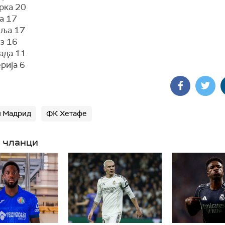
рка 20
а 17
иља 17
з 16
ада 11
рија 6
л Мадрид
ФК Хетафе
 чланци