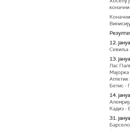
Хоселу ј
коначни
Коначних
Винисиј
Резултат
12. јану
Севиља 
13. јану
Лас Пал
Мајорка 
Атлетик 
Бетис - 
14. јану
Алемрија
Кадиз - 
31. јану
Барселон