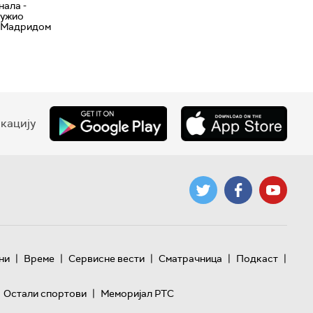
нала -
дужио
л Мадридом
кацију
|
|
|
|
|
ни
Време
Сервисне вести
Сматрачница
Подкаст
|
Остали спортови
Меморијал РТС