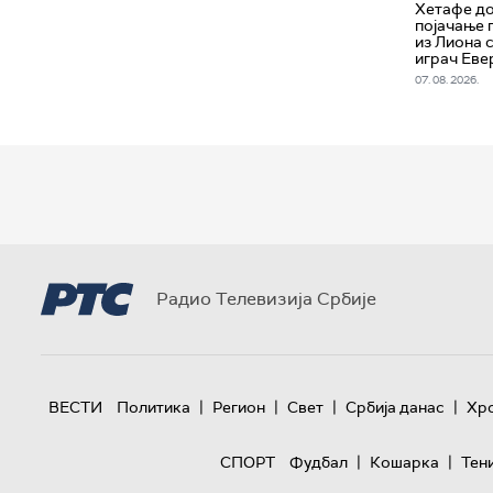
Хетафе д
појачање 
из Лиона 
играч Еве
07. 08. 2026.
Радио Телевизија Србије
|
|
|
|
ВЕСТИ
Политика
Регион
Свет
Србија данас
Хр
|
|
СПОРТ
Фудбал
Кошарка
Тен