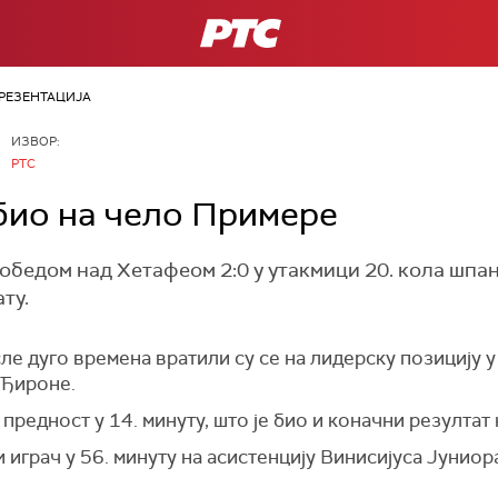
РТС
РЕЗЕНТАЦИЈА
ИЗВОР:
РТС
био на чело Примере
бедом над Хетафеом 2:0 у утакмици 20. кола шпа
ту.
е дуго времена вратили су се на лидерску позицију 
 Ђироне.
предност у 14. минуту, што је био и коначни резултат
 играч у 56. минуту на асистенцију Винисијуса Јуниор