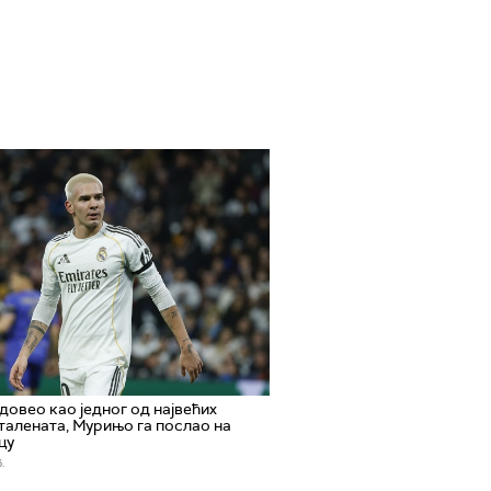
 довео као једног од највећих
талената, Мурињо га послао на
цу
.