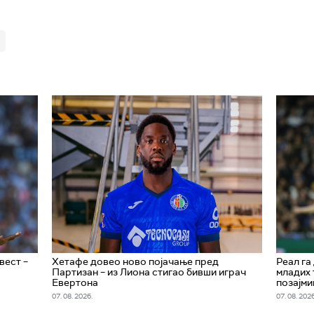
вест –
Хетафе довео ново појачање пред
Реал га
Партизан – из Лиона стигао бивши играч
младих 
Евертона
позајми
07. 08. 2026.
07. 08. 2026