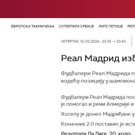
ЕВРОПСКА ТАКМИЧЕЊА
СУПЕРЛИГА СРБИЈЕ
ЛИГЕ ПЕТИЦЕ
РЕП
ЧЕТВРТАК, 01.02.2024, 23:25 -> 23:43
Реал Мадрид из
Фудбалери Реал Мадрида по
водећу позицију у шампиона
Фудбалери Реал Мадрида посл
је помогао и реми Алмерије и
Хоселу је донео Мадриђане у 
Коначних 2:0 поставио је исти
Резултати Ла Лиге, 20. коло: