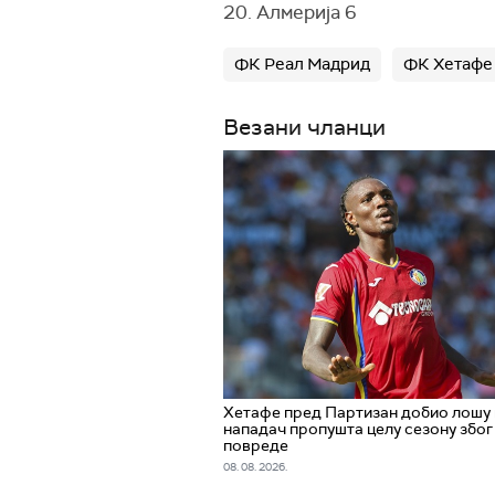
20. Алмерија 6
ФК Реал Мадрид
ФК Хетафе
Везани чланци
Хетафе пред Партизан добио лошу 
нападач пропушта целу сезону због
повреде
08. 08. 2026.