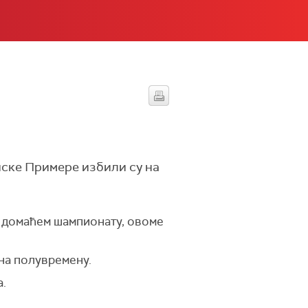
нске Примере избили су на
у домаћем шампионату, овоме
 на полувремену.
а.