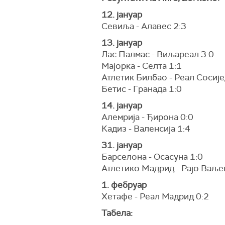
12. јануар
Севиља - Алавес 2:3
13. јануар
Лас Палмас - Виљареал 3:0
Мајорка - Селта 1:1
Атлетик Билбао - Реал Сосије
Бетис - Гранада 1:0
14. јануар
Алемрија - Ђирона 0:0
Кадиз - Валенсија 1:4
31. јануар
Барселона - Осасуна 1:0
Атлетико Mадрид - Рајо Ваље
1. фебруар
Хетафе - Реал Мадрид 0:2
Табела: