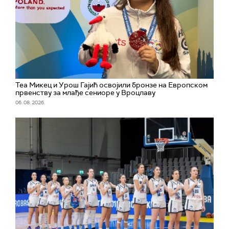
Теа Микец и Урош Гајић освојили бронзе на Европском
првенству за млађе сениоре у Вроцлаву
06. 08. 2026.