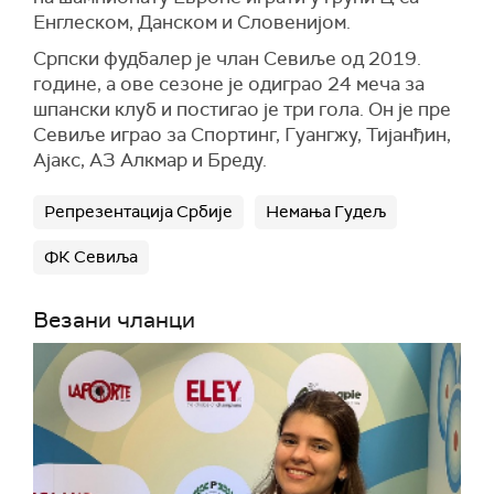
Енглеском, Данском и Словенијом.
Српски фудбалер је члан Севиље од 2019.
године, а ове сезоне је одиграо 24 меча за
шпански клуб и постигао је три гола. Он је пре
Севиље играо за Спортинг, Гуангжу, Тијанђин,
Ајакс, АЗ Алкмар и Бреду.
Репрезентација Србије
Немања Гудељ
ФК Севиља
Везани чланци