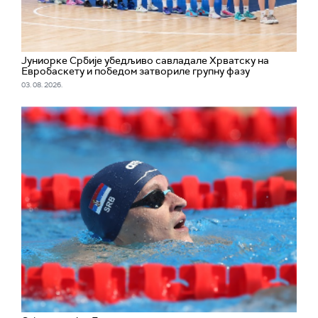
Јуниорке Србије убедљиво савладале Хрватску на
Евробаскету и победом затвориле групну фазу
03. 08. 2026.