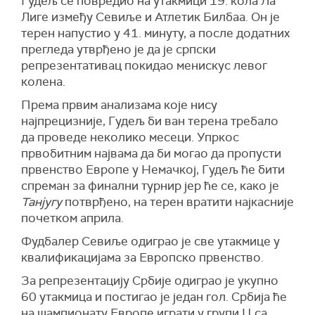
Гудељ се повредио на утакмици 19. кола Ла
Лиге између Севиље и Атлетик Билбаа. Он је
терен напустио у 41. минуту, а после додатних
прегледа утврђено је да је српски
репрезентативац покидао менискус левог
колена.
Према првим анализама које нису
најпрецизније, Гудељ би ван терена требало
да проведе неколико месеци. Упркос
првобитним највама да би могао да пропусти
првенство Европе у Немачкој, Гудељ ће бити
спреман за финални турнир јер ће се, како је
Танјугу
потврђено, на терен вратити најкасније
почетком априла.
Фудбалер Севиље одиграо је све утакмице у
квалификацијама за Европско првенство.
За репрезентацију Србије одиграо је укупно
60 утакмица и постигао је један гол. Србија ће
на шампионату Европе играти у групи Ц са