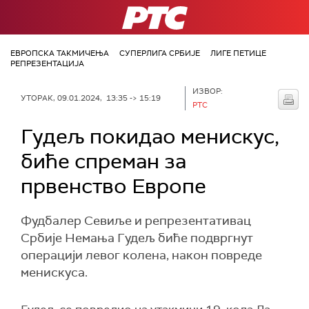
РТС
ЕВРОПСКА ТАКМИЧЕЊА
СУПЕРЛИГА СРБИЈЕ
ЛИГЕ ПЕТИЦЕ
РЕПРЕЗЕНТАЦИЈА
ИЗВОР:
УТОРАК, 09.01.2024, 13:35 -> 15:19
РТС
Гудељ покидао менискус,
биће спреман за
првенство Европе
Фудбалер Севиље и репрезентативац
Србије Немања Гудељ биће подвргнут
операцији левог колена, након повреде
менискуса.