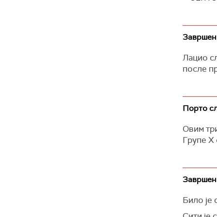
Завршен
Лацио сл
после п
Порто сл
Овим тр
Групе Х 
Завршен
Било је 
Сити је 