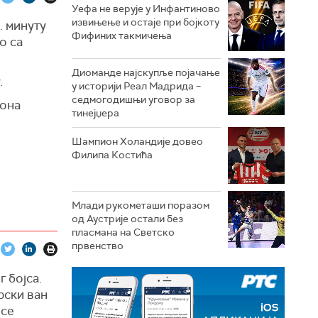
Уефа не верује у Инфантиново
извињење и остаје при бојкоту
. минуту
Фифиних такмичења
о са
Диоманде најскупље појачање
.
у историји Реал Мадрида –
седмогодишњи уговор за
лона
тинејџера
Шампион Холандије довео
Филипа Костића
Млади рукометаши поразом
од Аустрије остали без
пласмана на Светско
првенство
г бојса.
рски ван
 се