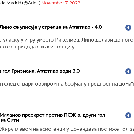
 de Madrid (@Atleti)
November 7, 2023
 Лино се уписује у стрелце за Атлетико - 4:0
 уласку у игру уместо Рикелмеа, Лино долази до пого
з гол придодаје и асистенцију.
и гол Гризмана, Атлетико води 3:0
н след ствари обзиром на бројчану предност на дома
 Миланов преокрет против ПСЖ-а, други гол
 за Сити
 Жиру главом на асистенцију Ернандеза постиже гол з