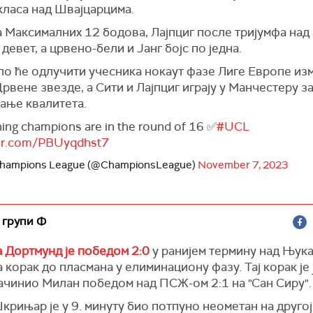
класа над Швајцарцима.
а Максималних 12 бодова, Лајпциг после тријумфа на
девет, а црвено-бели и Јанг бојс по једна.
ло ће одлучити учесника нокаут фазе Лиге Европе из
Црвене звезде, а Сити и Лајпциг играју у Манчестеру з
ање квалитета.
ning champions are in the round of 16 ✅
#UCL
ter.com/PBUyqdhst7
hampions League (@ChampionsLeague)
November 7, 2023
у групи Ф
а Дортмунд је победом 2:0
у ранијем термину над Њук
а корак до пласмана у елиминациону фазу. Тај корак је
ачинио Милан победом над ПСЖ-ом 2:1 на "Сан Сиру".
рињар је у 9. минуту био потпуно неометан на другој