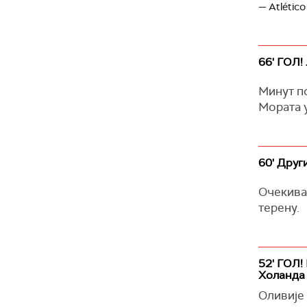
— Atlético
66' ГОЛ!
Минут по
Мората у
60' Друг
Очекива
терену.
52' ГОЛ!
Холанда
Оливије