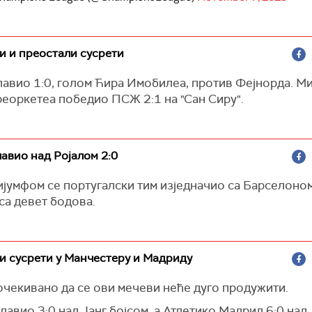
и и преостали сусрети
авио 1:0, голом Ћира Имобилеа, против Фејнорда. Ми
реоркетеа победио ПСЖ 2:1 на "Сан Сиру".
авио над Ројалом 2:0
ијумфом се португалски тим изједначио са Барселоном
са девет бодова.
и сусрети у Манчестеру и Мадриду
очекивано да се ови мечеви неће дуго продужити.
славио 3:0 над Јанг бојсом, а Атлетико Мадрид 6:0 над