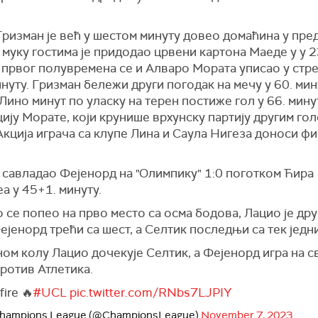
ризман је већ у шестом минуту довео домаћина у пре
муку гостима је придодао црвени картона Маеде у у 23
 првог полувремена се и Алваро Мората уписао у стр
нуту. Гризман бележи други погодак на мечу у 60. мин
Лино минут по уласку на терен постиже гол у 66. мину
ију Морате, који крунише врхунску партију другим гол
Акција играча са клупе Лина и Саула Нигеза доноси ф
 савладао Фејенорд на "Олимпику" 1:0 поготком Ћира
а у 45+1. минуту.
 се попео на прво место са осма бодова, Лацио је дру
ејенорд трећи са шест, а Селтик последњи са тек једн
ом колу Лацио дочекује Селтик, а Фејенорд игра на с
ротив Атлетика.
fire 🔥
#UCL
pic.twitter.com/RNbs7LJPIY
hampions League (@ChampionsLeague)
November 7, 2023