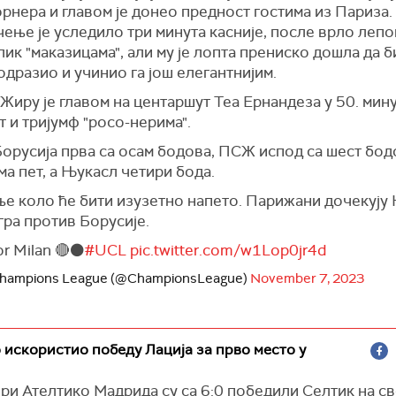
рнера и главом је донео предност гостима из Париза.
ење је уследило три минута касније, после врло лепо
лик "маказицама", али му је лопта прениско дошла да б
дразио и учинио га још елегантнијим.
Жиру је главом на центаршут Теа Ернандеза у 50. мин
 и тријумф "росо-нерима".
Борусија прва са осам бодова, ПСЖ испод са шест бод
а пет, а Њукасл четири бода.
е коло ће бити изузетно напето. Парижани дочекују 
гра против Борусије.
or Milan 🔴⚫️
#UCL
pic.twitter.com/w1Lop0jr4d
hampions League (@ChampionsLeague)
November 7, 2023
 искористио победу Лација за прво место у
ри Ателтико Мадрида су са 6:0 победили Селтик на с