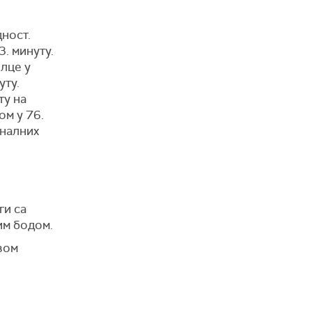
дност.
. минуту.
елце у
уту.
ту на
ом у 76.
иналних
ги са
им бодом.
вом