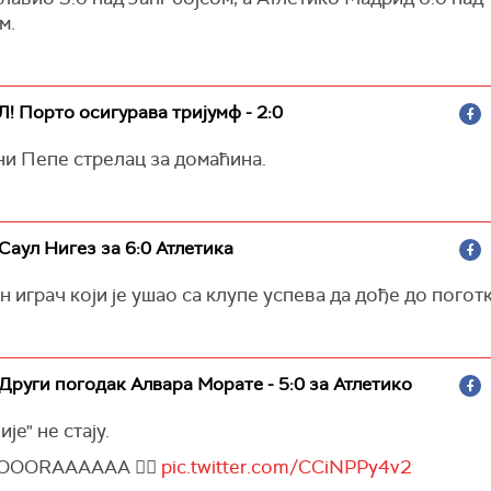
м.
Л! Порто осигурава тријумф - 2:0
и Пепе стрелац за домаћина.
 Саул Нигез за 6:0 Атлетика
н играч који је ушао са клупе успева да дође до поготк
 Други погодак Алвара Морате - 5:0 за Атлетико
је" не стају.
OORAAAAAA ❤️‍🔥
pic.twitter.com/CCiNPPy4v2