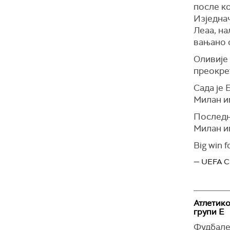
после ко
Изједнач
Леаа, на
вањано о
Оливије 
преокрет
Сада је 
Милан им
Последњ
Милан и
Big win f
— UEFA C
Атлетико
групи Е
Фудбале