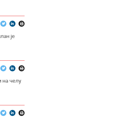
лан је
 на челу