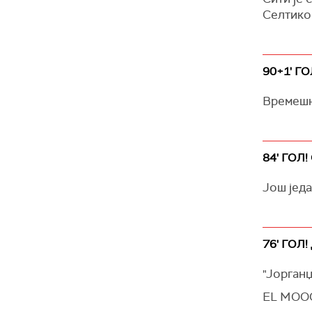
Селтико
90+1' ГО
Времешн
84' ГОЛ!
Још једа
76' ГОЛ!
"Јорганџи
EL MOOO