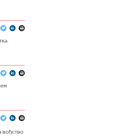
тка.
ћем
а вођство