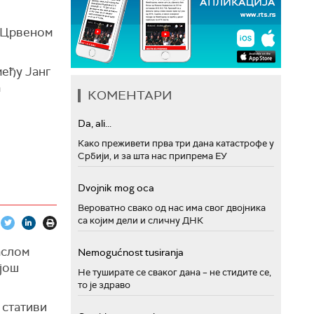
д Црвеном
међу Јанг
а
КОМЕНТАРИ
Da, ali...
Како преживети прва три дана катастрофе у
Србији, и за шта нас припрема ЕУ
Dvojnik mog oca
Вероватно свако од нас има свог двојника
са којим дели и сличну ДНК
аслом
Nemogućnost tusiranja
 још
Не туширате се сваког дана – не стидите се,
то је здраво
 стативи