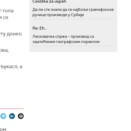
Cestitke za uspeh
Да ли сте знали да се најбоље грамофонске
г гола
ручице производе у Србији
и се
Re: Eh...
уту донео
Лесковачка спржа – производ са
заштићеним географским пореклом
ова,
Њукасл, а
вом