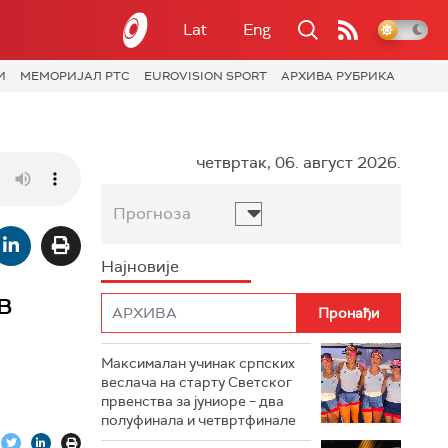
Lat
Eng
И
МЕМОРИЈАЛ РТС
EUROVISION SPORT
АРХИВА РУБРИКА
четвртак, 06. август 2026.
Прогноза
Најновије
в
Максималан учинак српских
веслача на старту Светског
првенства за јуниоре – два
полуфинала и четвртфинале