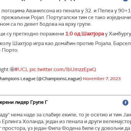
 погоцима Аванилсона из пенала у 32. и Пепеа у 90+1
 прежаљени Ројал. Португалски тим се тако изједначи
ом са по девет бодова на врху групе.
ци су претходно поражени
1:0 од Шахтјора
у Хамбургу
колу Шахтјор игра као домаћин против Ројала. Барсе
е Порто.
ight 🤩
#UCL
pic.twitter.com/IbUmzzEpxQ
hampions League (@ChampionsLeague)
November 7, 2023
ерени лидер Групе Г
аду" нема наде за слабије екипе, то је осетио и тим Јан
 Ерлинга Холанда, један из пенала и други велемајсто
 простора, уз један Фила Фодена били су довољни да