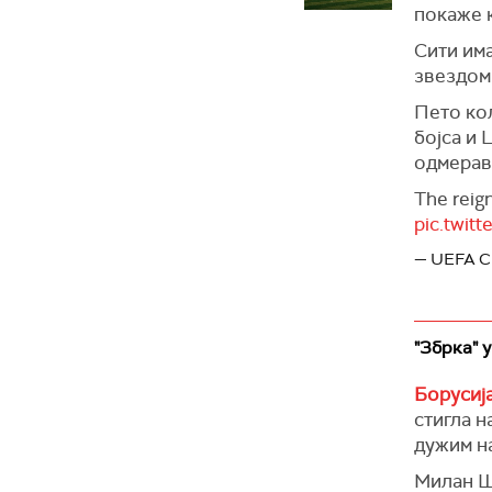
покаже 
Сити им
звездом 
Пето ко
бојса и 
одмерав
The reig
pic.twit
— UEFA C
"Збрка" 
Борусиј
стигла н
дужим н
Милан Шк