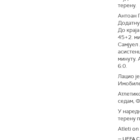
терену.
Антоан Г
Додатну 
До краја
45+2. ми
Самјуел 
асистенц
минуту. 
6:0.
Лацио је
Имобиле
Атлетико
седам, Ф
У наредн
терену п
Atleti on 
— UEFA C