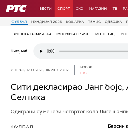
РТС
ВЕСТИ
СПОРТ
OKO
МАГАЗИН
ТВ
Р
ФУДБАЛ
МУНДИЈАЛ 2026
КОШАРКА
ТЕНИС
ОДБОЈКА
ЕВРОПСКА ТАКМИЧЕЊА
СУПЕРЛИГА СРБИЈЕ
ЛИГЕ ПЕТИЦЕ
РЕП
Читај ми!
ИЗВОР:
УТОРАК, 07.11.2023, 06:20 -> 23:02
РТС
Сити декласирао Јанг бојс,
Селтика
Одиграни су мечеви четвртог кола Лиге шампион
Барсин к
ФУДБАЛ