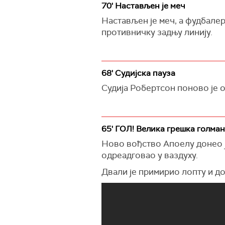
70' Настављен је меч
Настављен је меч, а фудбалер
противничку задњу линију.
68' Судијска пауза
Судија Робертсон поново је 
65' ГОЛ! Велика грешка голма
Ново вођство Апоелу донео ј
одреадговао у ваздуху.
Двали је примирио лопту и д