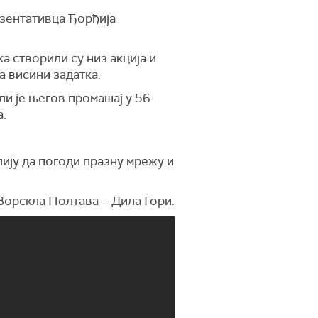
езентативца Ђорђија
а створили су низ акција и
а висини задатка.
ли је његов промашај у 56.
а.
ију да погоди празну мрежу и
 Ворскла Полтава - Дила Гори.