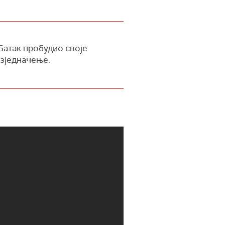
 Батак пробудио своје
изједначење.