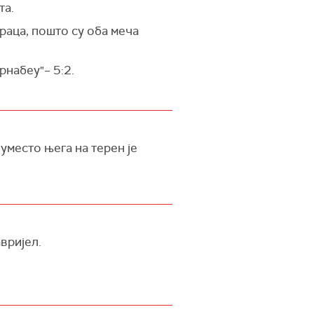
та.
аца, пошто су оба меча
рнабеу"– 5:2.
 уместо њега на терен је
вријел.