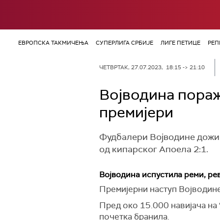
ЕВРОПСКА ТАКМИЧЕЊА
СУПЕРЛИГА СРБИЈЕ
ЛИГЕ ПЕТИЦЕ
РЕП
ЧЕТВРТАК, 27.07.2023, 18:15 -> 21:10
Војводина пораж
премијери
Фудбалери Војводине дожив
од кипарског Апоела 2:1.
Војводина испустила реми, ре
Премијерни наступ Војводине
Пред око 15.000 навијача на 
почетка бранила.