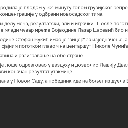
родила је плодом у 32. минуту голом грузијског репр
 концентрације у одбрани новосадског тима.
м делу меча, резултатски, али и играчки. После поготк
р је млади чувар мреже Војводине Лазар Царевић био н
одине Стефан Вукић имао је "зицер" за изједначење, а
, сјајним поготком главом на центаршут Николе Чумић
аћина и разигравање на обе стране.
је лоше одреаговао у ваздуху и дозволио Лашију Двал
ави коначан резултат утакмице.
дана у Новом Саду, а победник иде на бољег из дуела