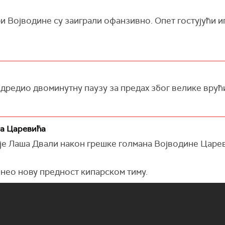
и Војводине су заиграли офанзивно. Опет гостујући и
одредио двоминутну паузу за предах због велике врућ
на Царевића
е Лаша Двали након грешке голмана Војводине Царев
онео нову предност кипарском тиму.