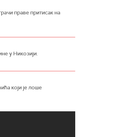
грачи праве притисак на
ине у Никозији.
ића који је лоше