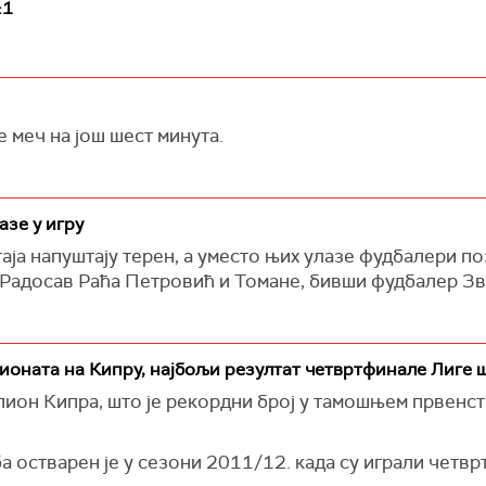
:1
 меч на још шест минута.
азе у игру
ја напуштају терен, а уместо њих улазе фудбалери поз
Радосав Раћа Петровић и Томане, бивши фудбалер Зв
ионата на Кипру, најбољи резултат четвртфинале Лиге
пион Кипра, што је рекордни број у тамошњем првенств
ба остварен је у сезони 2011/12. када су играли четв