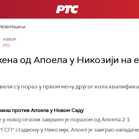
РТС
РЕЗЕНТАЦИЈА
ИЗВОР:
РТС
ена од Апоела у Никозији на 
ели су пораз у првом мечу другог кола квалифика
ванш против Апоела у Новом Саду
 у новој сезони завршен је поразом од Апоела 2:1.
"ГСП" стадиону у Никозији, Апоел је заиграо нападачк