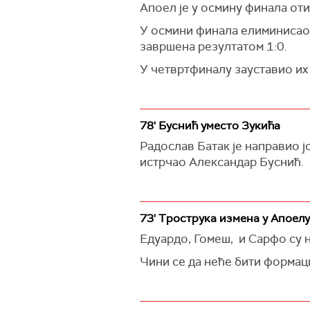
Апоел је у осмину финала оти
У осмини финала елиминисао 
завршена резултатом 1:0.
У четвртфиналу зауставио их ј
78' Буснић уместо Зукића
Радослав Батак је направио јо
истрчао Александар Буснић.
73' Трострука измена у Апоелу
Едуардо, Гомеш, и Сарфо су 
Чини се да неће бити формаци