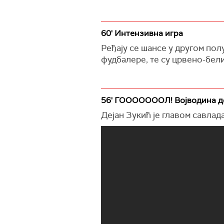
60' Интензивна игра
Ређају се шансе у другом пол
фудбалере, те су црвено-бели
56' ГОООООООЛ! Војводина д
Дејан Зукић је главом савлад