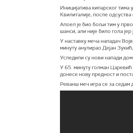
Иницијатива кипарског тима у
Квилиталије, после одсуства
Апоел је био бољи тим у прво
шанси, али није било гола је
У наставку меча нападач Војв
минуту анулирао Дејан Зукић
Уследили су нови напади дом
У 65. минуту голман Царевић 
донесе нову предност и пост
Реванш меч игра се за седам 