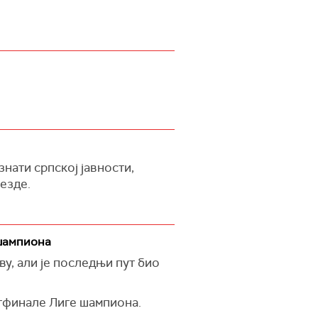
нати српској јавности,
езде.
 шампиона
у, али је последњи пут био
ртфинале Лиге шампиона.