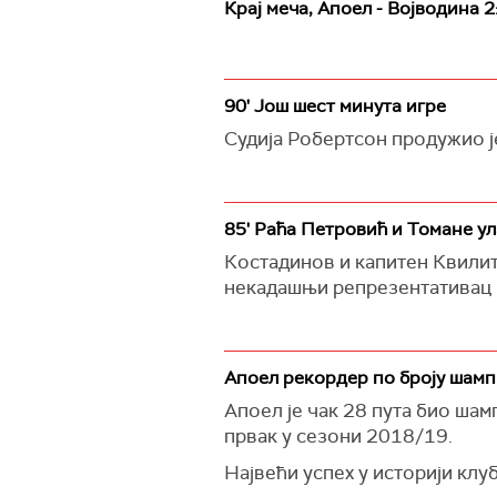
Крај меча, Апоел - Војводина 2
90' Још шест минута игре
Судија Робертсон продужио је
85' Раћа Петровић и Томане ул
Костадинов и капитен Квилита
некадашњи репрезентативац 
Апоел рекордер по броју шамп
Апоел је чак 28 пута био шам
првак у сезони 2018/19.
Највећи успех у историји клу