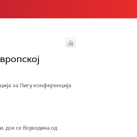
европској
ција за Лигу конференција
и, док се Војводина од