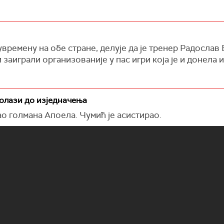
увремену на обе стране, делује да је тренер Радослав
 заиграли организованије у пас игри која је и донела 
олази до изједначења
ао голмана Апоела. Чумић је асистирао.