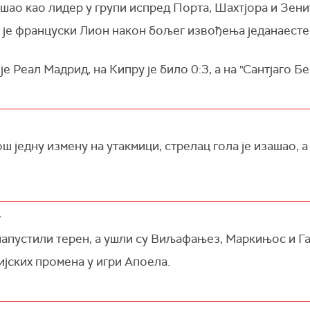
шао као лидер у групи испред Порта, Шахтјора и Зени
је француски Лион након бољег извођења једанаестер
е Реал Мадрид, на Кипру је било 0:3, а на "Сантјаго Бе
ш једну измену на утакмици, стрелац гола је изашао, а
напустили терен, а ушли су Виљафањез, Маркињос и Га
јских промена у игри Апоела.