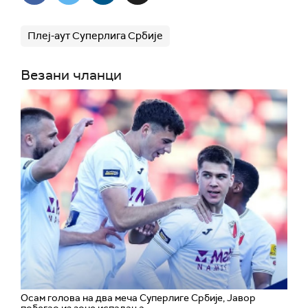
Плеј-аут Суперлига Србије
Везани чланци
Осам голова на два меча Суперлиге Србије, Јавор
побегао из зоне испадања