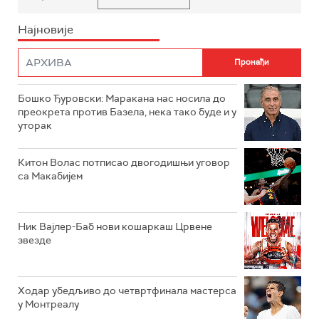
Најновије
Бошко Ђуровски: Маракана нас носила до
преокрета против Базела, нека тако буде и у
уторак
Китон Волас потписао двогодишњи уговор
са Макабијем
Ник Вајлер-Баб нови кошаркаш Црвене
звезде
Ходар убедљиво до четвртфинала мастерса
у Монтреалу