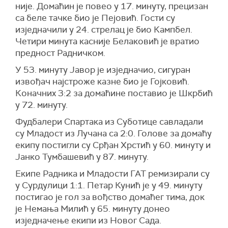
није. Домаћин је повео у 17. минуту, прецизан
са беле тачке био је Пејовић. Гости су
изједначили у 24. стрелац је био Кампбел.
Четири минута касније Белаковић је вратио
предност Радничком.
У 53. минуту Јавор је изједначио, сигуран
извођач најстроже казне био је Гојковић.
Коначних 3:2 за домаћине поставио је Шкрбић
у 72. минуту.
Фудбалери Спартака из Суботице савладали
су Младост из Лучана са 2:0. Голове за домаћу
екипу постигли су Срђан Хрстић у 60. минуту и
Јанко Тумбашевић у 87. минуту.
Екипе Радника и Младости ГАТ ремизирали су
у Сурдулици 1:1. Петар Кунић је у 49. минуту
постигао је гол за вођство домаћег тима, док
је Немања Милић у 65. минуту донео
изједначење екипи из Новог Сада.