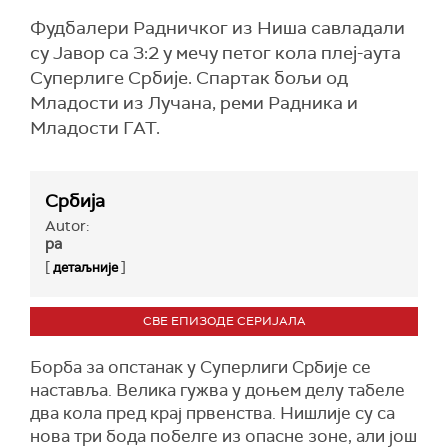
Фудбалери Радничког из Ниша савладали
су Јавор са 3:2 у мечу петог кола плеј-аута
Суперлиге Србије. Спартак бољи од
Младости из Лучана, реми Радника и
Младости ГАТ.
Србија
Autor:
ра
[
]
детаљније
СВЕ ЕПИЗОДЕ СЕРИЈАЛА
Борба за опстанак у Суперлиги Србије се
наставља. Велика гужва у доњем делу табеле
два кола пред крај првенства. Нишлије су са
нова три бода побелге из опасне зоне, али још