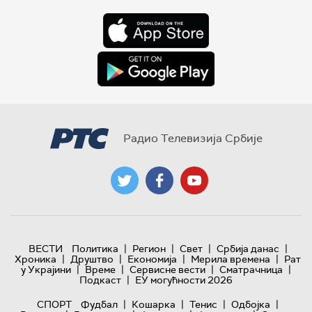
Радио Телевизија Србије
|
|
|
|
ВЕСТИ
Политика
Регион
Свет
Србија данас
|
|
|
|
Хроника
Друштво
Економија
Мерила времена
Рат
|
|
|
|
у Украјини
Време
Сервисне вести
Сматрачница
|
Подкаст
ЕУ могућности 2026
|
|
|
|
СПОРТ
Фудбал
Кошарка
Тенис
Одбојка