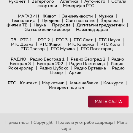
|
|
|
|
Рукомет
Ватерполо
Атлетика
Ауто-мото
Остали
|
спортови
Меморијал РТС
|
|
|
МАГАЗИН
Живот
Занимљивости
Музика
|
|
|
|
Технологијa
Путујемо
Свет познатих
Здравље
|
|
|
|
Филм и ТВ
Наука
Природа
Дигитални предузетник
|
За мале велике хероје
Наизглед здрав
|
|
|
|
|
ТВ
РТС 1
РТС 2
РТС 3
РТС Свет
РТС Наука
|
|
|
|
РТС Драма
РТС Живот
РТС Класика
РТС Коло
|
|
РТС Трезор
РТС Музика
РТС Полетарац
|
|
РАДИО
Радио Београд 1
Радио Београд 2
Радио
|
|
|
Београд 3
Београд 202
Радио Плетеница
Радио
|
|
|
Рокенролер
Радио Џубокс
Радио Вртешка
Радио
|
Џезер
Архив
|
|
|
|
РТС
Контакт
Маркетинг
Јавне набавке
Конкурси
Интернет портал
МАПА САЈТА
Приватност
Copyright
Правила употребе садржаја
Мапа
|
|
|
сајта