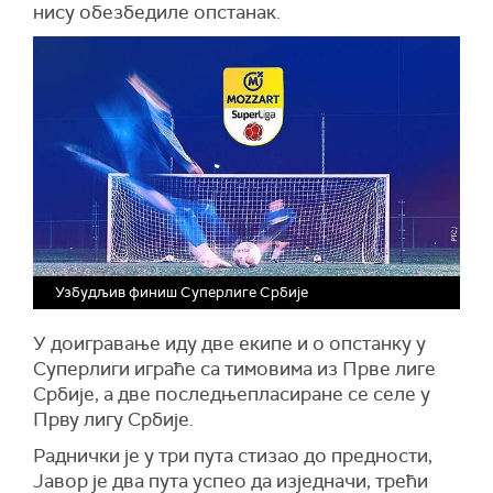
нису обезбедиле опстанак.
Узбудљив финиш Суперлиге Србије
У доигравање иду две екипе и о опстанку у
Суперлиги играће са тимовима из Прве лиге
Србије, а две последњепласиране се селе у
Прву лигу Србије.
Раднички је у три пута стизао до предности,
Јавор је два пута успео да изједначи, трећи