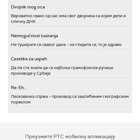
Dvojnik mog oca
Вероватно свако од нас има свог двојника са којим дели и
сличну ДНК
Nemogućnost tusiranja
Не туширате се сваког дана – не стидите се, то је здраво
Cestitke za uspeh
Да ли сте знали да се најбоље грамофонске ручице
производе у Србији
Re: Eh...
Лесковачка спржа – производ са заштићеним географским
пореклом
Преузмите РТС мобилну апликацију