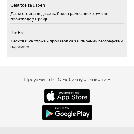
Cestitke za uspeh
Да ли сте знали да се најбоље грамофонске ручице
производе у Србији
Re: Eh...
Лесковачка спржа – производ са заштићеним географским
пореклом
Преузмите РТС мобилну апликацију