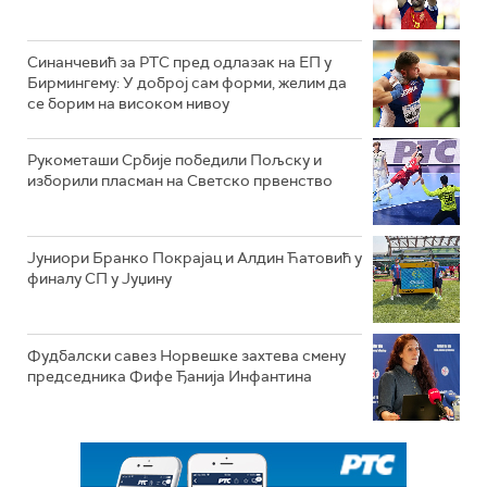
Синанчевић за РТС пред одлазак на ЕП у
Бирмингему: У доброј сам форми, желим да
се борим на високом нивоу
Рукометаши Србије победили Пољску и
изборили пласман на Светско првенство
Јуниори Бранко Покрајац и Алдин Ћатовић у
финалу СП у Јуџину
Фудбалски савез Норвешке захтева смену
председника Фифе Ђанија Инфантина