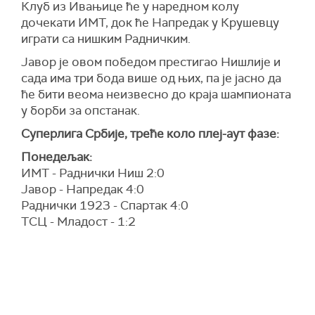
Клуб из Ивањице ће у наредном колу
дочекати ИМТ, док ће Напредак у Крушевцу
играти са нишким Радничким.
Јавор је овом победом престигао Нишлије и
сада има три бода више од њих, па је јасно да
ће бити веома неизвесно до краја шампионата
у борби за опстанак.
Суперлига Србије, треће коло плеј-аут фазе:
Понедељак:
ИМТ - Раднички Ниш 2:0
Јавор - Напредак 4:0
Раднички 1923 - Спартак 4:0
ТСЦ - Младост - 1:2