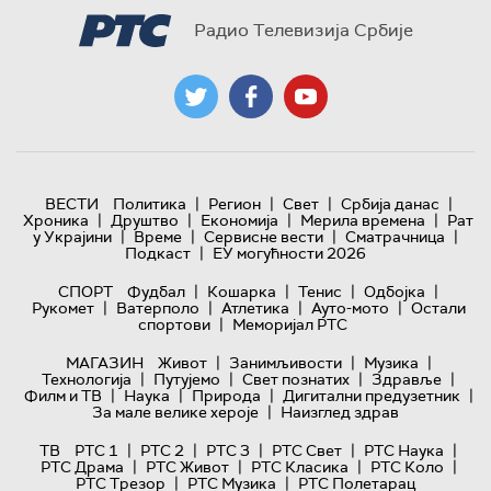
Радио Телевизија Србије
|
|
|
|
ВЕСТИ
Политика
Регион
Свет
Србија данас
|
|
|
|
Хроника
Друштво
Економија
Мерила времена
Рат
|
|
|
|
у Украјини
Време
Сервисне вести
Сматрачница
|
Подкаст
ЕУ могућности 2026
|
|
|
|
СПОРТ
Фудбал
Кошарка
Тенис
Одбојка
|
|
|
|
Рукомет
Ватерполо
Атлетика
Ауто-мото
Остали
|
спортови
Меморијал РТС
|
|
|
МАГАЗИН
Живот
Занимљивости
Музика
|
|
|
|
Технологијa
Путујемо
Свет познатих
Здравље
|
|
|
|
Филм и ТВ
Наука
Природа
Дигитални предузетник
|
За мале велике хероје
Наизглед здрав
|
|
|
|
|
ТВ
РТС 1
РТС 2
РТС 3
РТС Свет
РТС Наука
|
|
|
|
РТС Драма
РТС Живот
РТС Класика
РТС Коло
|
|
РТС Трезор
РТС Музика
РТС Полетарац