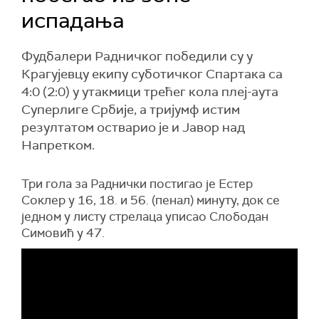
испадања
Фудбалери Радничког победили су у
Крагујевцу екипу суботичког Спартака са
4:0 (2:0) у утакмици трећег кола плеј-аута
Суперлиге Србије, а тријумф истим
резултатом остварио је и Јавор над
Напретком.
Три гола за Раднички постигао је Естер
Соклер у 16, 18. и 56. (пенал) минуту, док се
једном у листу стрелаца уписао Слободан
Симовић у 47.