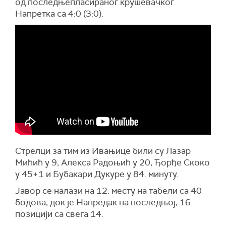
од последњепласираног крушевачког
Напретка са 4:0 (3:0).
Стрелци за тим из Ивањице били су Лазар
Мићић у 9, Алекса Радоњић у 20, Ђорђе Скоко
у 45+1 и Бубакари Дукуре у 84. минуту.
Јавор се налази на 12. месту на табели са 40
бодова, док је Напредак на последњој, 16.
позицији са свега 14.