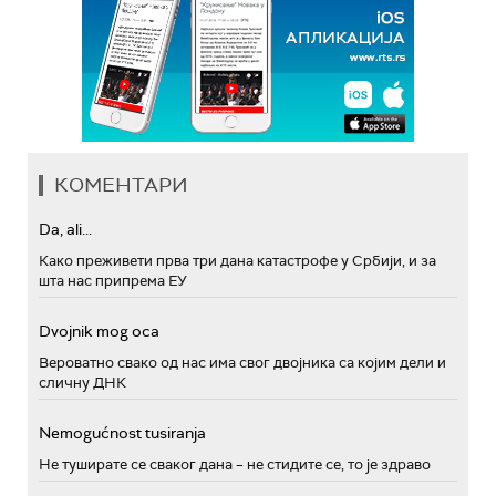
КОМЕНТАРИ
Da, ali...
Како преживети прва три дана катастрофе у Србији, и за
шта нас припрема ЕУ
Dvojnik mog oca
Вероватно свако од нас има свог двојника са којим дели и
сличну ДНК
Nemogućnost tusiranja
Не туширате се сваког дана – не стидите се, то је здраво