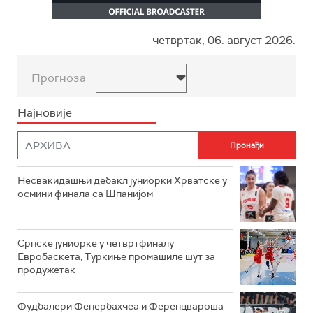
четвртак, 06. август 2026.
Прогноза
Најновије
Несвакидашњи дебакл јуниорки Хрватске у
осмини финала са Шпанијом
Српске јуниорке у четвртфиналу
Евробаскета, Туркиње промашиле шут за
продужетак
Фудбалери Фенербахчеа и Ференцвароша