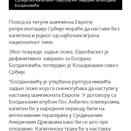
Србија без капитена – Евробаскет завршен за Богдана
Богдановића
Поход ка титули шампиона Европе
репрезентација Србије мораће да настави без
капитена и једног од најбољих играча
националног тима.
Због повреде задње ложе, Евробаскет је
дефинитивно завршен за Богдана
Богдановића, потврдио је Кошаркашки савез
Србије.
"Богдановићу је утврђена руптура мишића
задње ложе која га онемогућава да наступи у
наставку шампионата Европе. У договору са
Богдановим клубом Лос Анђелес клиперсима,
капитен ће у наредном периоду бити на
интензивним терапијама у Сједињеним
Америчким Државама како би се што пре
опоравио. Капитенску траку ће у наставку