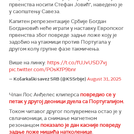
првенства носити Стефан Јовић", наведено је
у саопштењу Савеза.
Капитен репрезентације Србије Богдан
Богдановић неће играти у наставку Европског
првенства због повреде задње ложе коју је
задобио на утакмици против Португала у
другом колу групне фазе такмичења.
Више на линку:
https://t.co/fUJvUSD7vj
pic.twitter.com/POsKfP9bnr
— Košarkaški savez SRB (@KSSrbije)
August 31, 2025
Члан Лос Анђелес клиперса
повредио се у
петак у другој деоници дуела са Португалијом.
Током читавог другог полувремена остао је у
свлачионици, а снимање магнетном
резонанцом
показало је дан касније повреду
задње ложе мишића натколенице
.