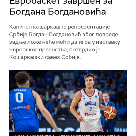
Евробаскет завршен за
Богдана Богдановића
Капитен кошаркашке репрезентације
Србије Богдан Богдановић због повреде
задње ложе неће моћи да игра у наставку
Европског првенства, потврдио је
Кошаркашки савез Србије.