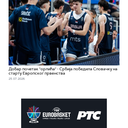
Добар почетак "орлића" - Србија победила Словачку на
старту Европског првенства
25. 07. 2026.