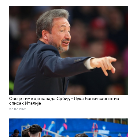
Ово је тим који напада Србију - Лука Банки саопштио
списак Италије
27. 07. 2026.