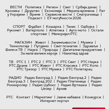
|
|
|
|
ВЕСТИ
Политика
Регион
Свет
Србија данас
|
|
|
|
Хроника
Друштво
Економија
Мерила времена
Рат
|
|
|
|
у Украјини
Време
Сервисне вести
Сматрачница
|
Подкаст
ЕУ могућности 2026
|
|
|
|
СПОРТ
Фудбал
Кошарка
Тенис
Одбојка
|
|
|
|
Рукомет
Ватерполо
Атлетика
Ауто-мото
Остали
|
спортови
Меморијал РТС
|
|
|
МАГАЗИН
Живот
Занимљивости
Музика
|
|
|
|
Технологијa
Путујемо
Свет познатих
Здравље
|
|
|
|
Филм и ТВ
Наука
Природа
Дигитални предузетник
|
За мале велике хероје
Наизглед здрав
|
|
|
|
|
ТВ
РТС 1
РТС 2
РТС 3
РТС Свет
РТС Наука
|
|
|
|
РТС Драма
РТС Живот
РТС Класика
РТС Коло
|
|
РТС Трезор
РТС Музика
РТС Полетарац
|
|
РАДИО
Радио Београд 1
Радио Београд 2
Радио
|
|
|
Београд 3
Београд 202
Радио Плетеница
Радио
|
|
|
Рокенролер
Радио Џубокс
Радио Вртешка
Радио
|
Џезер
Архив
|
|
|
|
РТС
Контакт
Маркетинг
Јавне набавке
Конкурси
Интернет портал