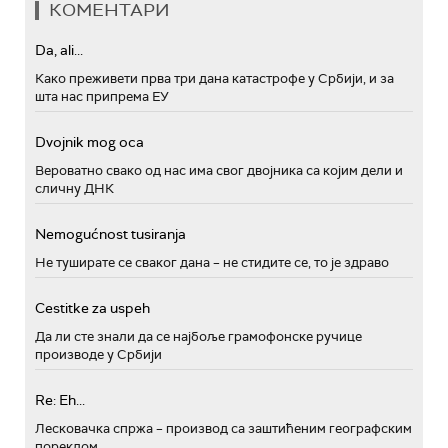
КОМЕНТАРИ
Da, ali...
Како преживети прва три дана катастрофе у Србији, и за
шта нас припрема ЕУ
Dvojnik mog oca
Вероватно свако од нас има свог двојника са којим дели и
сличну ДНК
Nemogućnost tusiranja
Не туширате се сваког дана – не стидите се, то је здраво
Cestitke za uspeh
Да ли сте знали да се најбоље грамофонске ручице
производе у Србији
Re: Eh...
Лесковачка спржа – производ са заштићеним географским
пореклом