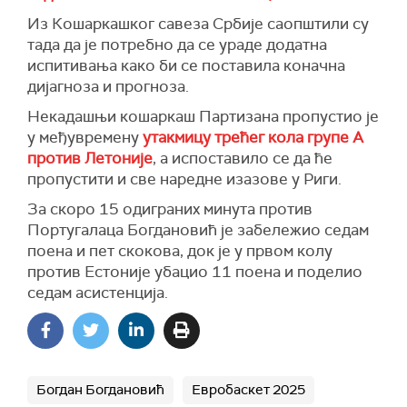
Из Кошаркашког савеза Србије саопштили су
тада да је потребно да се ураде додатна
испитивања како би се поставила коначна
дијагноза и прогноза.
Некадашњи кошаркаш Партизана пропустио је
у међувремену
утакмицу трећег кола групе А
против Летоније
, а испоставило се да ће
пропустити и све наредне изазове у Риги.
За скоро 15 одиграних минута против
Португалаца Богдановић је забележио седам
поена и пет скокова, док је у првом колу
против Естоније убацио 11 поена и поделио
седам асистенција.
Богдан Богдановић
Евробаскет 2025