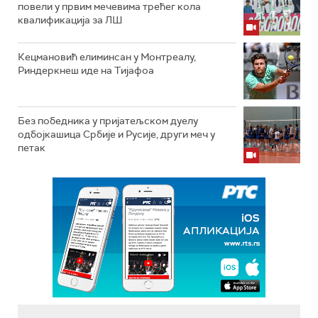
повели у првим мечевима трећег кола
квалификација за ЛШ
Кецмановић елиминсан у Монтреалу,
Риндеркнеш иде на Тијафоа
Без победника у пријатељском дуелу
одбојкашица Србије и Русије, други меч у
петак