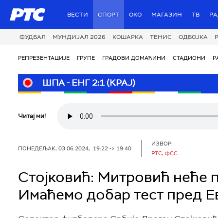
РТС
ВЕСТИ
СПОРТ
OKO
МАГАЗИН
ТВ
Р
ФУДБАЛ
МУНДИЈАЛ 2026
КОШАРКА
ТЕНИС
ОДБОЈКА
РЕПРЕЗЕНТАЦИЈЕ
ГРУПЕ
ГРАДОВИ ДОМАЋИНИ
СТАДИОНИ
Р
ШПА - ЕНГ 2:1 (КРАЈ)
Читај ми!
ИЗВОР:
ПОНЕДЕЉАК, 03.06.2024, 19:22 -> 19:40
РТС, ФСС
Стојковић: Митровић неће п
Имаћемо добар тест пред Е