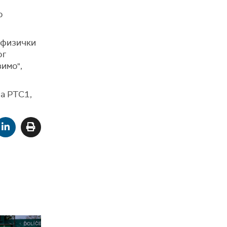
о
 физички
ог
зимо",
на РТС1,