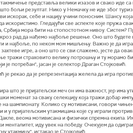
 такмичење представља велики изазов и свако иде са
што бољи резултат. Нико у Немачку не иде због туриз
ви искорак, себе и нацију учини поносним. Шансу која
а искористимо. Гледајући све аспекте које пружа сва
, Србија мора бити на стопостотном нивоу. Систем? 
 кроз рад да нађемо најбоље решење. Оно што будете 
ти и најбоље, по неком мом мишљењу. Важно је да игр
 захтеве игре, а оно што се сви слажемо, јесте да ова
ње тражи страховито велику потрошњу и ту морамо би
ји је потребан", јасан је селектор Драган Стојковић.
ћ је рекао да је репрезентација желела да игра против
ира што је пријатељски меч он има важност, јер има ут
ки моменат за сваку селекцију која тражи добар имп
е на шампионату. Колико су мотивисани, говори чињен
 и у пријатељским утакмицама које су играли протрив 
Дакле, веома мотивисана и физички спремна екипа. И
и менталитет, иду увек на победу. Очекујем да одигра
ну утакмицу", истакао је Стојковић.