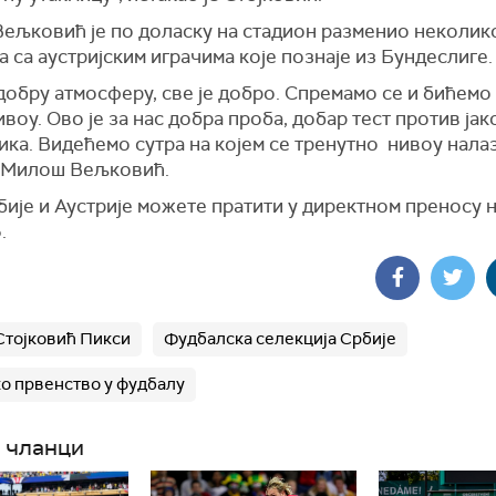
ељковић је по доласку на стадион разменио неколик
 са аустријским играчима које познаје из Бундеслиге.
добру атмосферу, све је добро. Спремамо се и бићемо
ивоу. Ово је за нас добра проба, добар тест против јак
ка. Видећемо сутра на којем се тренутно нивоу нала
е Милош Вељковић.
ије и Аустрије можете пратити у директном преносу 
.
Стојковић Пикси
Фудбалска селекција Србије
о првенство у фудбалу
 чланци