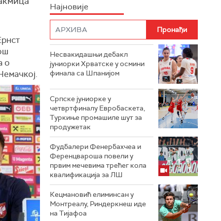
такмица
Најновије
Ернст
ош
Несвакидашњи дебакл
а о
јуниорки Хрватске у осмини
Немачкој.
финала са Шпанијом
Српске јуниорке у
четвртфиналу Евробаскета,
Туркиње промашиле шут за
продужетак
Фудбалери Фенербахчеа и
Ференцвароша повели у
првим мечевима трећег кола
квалификација за ЛШ
Кецмановић елиминсан у
Монтреалу, Риндеркнеш иде
на Тијафоа