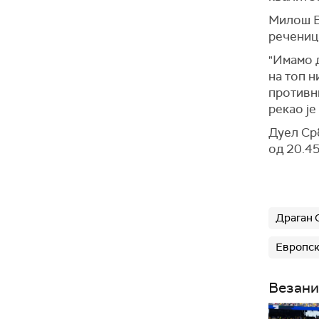
Милош В
реченица
"Имамо 
на топ н
противни
рекао ј
Дуел Срб
од 20.45
Драган 
Европск
Везани