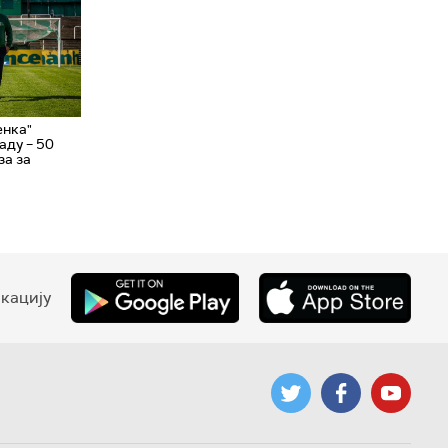
енка"
аду – 50
за за
кацију