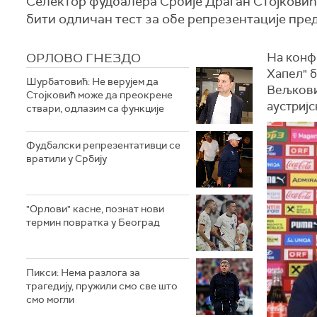
Селектор фудбалера Србије Драган Стојковић и
бити одличан тест за обе репрезентације пре
ОРЛОВО ГНЕЗДО
На конфе
Хапел" 
Шурбатовић: Не верујем да
Вељкови
Стојковић може да преокрене
аустријс
ствари, одлазим са функције
Фудбалски репрезентативци се
вратили у Србију
"Орлови" касне, познат нови
термин повратка у Београд
Пикси: Нема разлога за
трагедију, пружили смо све што
смо могли