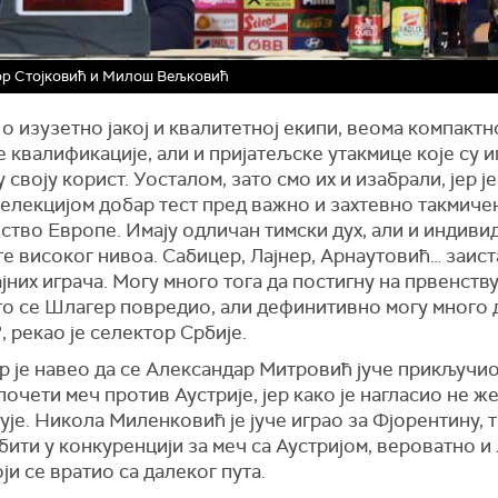
ор Стојковић и Милош Вељковић
 о изузетно јакој и квалитетној екипи, веома компактно
 квалификације, али и пријатељске утакмице које су и
 своју корист. Уосталом, зато смо их и изабрали, јер је
селекцијом добар тест пред важно и захтевно такмиче
ство Европе. Имају одличан тимски дух, али и индиви
е високог нивоа. Сабицер, Лајнер, Арнаутовић… заист
ајних играча. Могу много тога да постигну на првенств
то се Шлагер повредио, али дефинитивно могу много 
, рекао је селектор Србије.
р је навео да се Александар Митровић јуче прикључио
почети меч против Аустрије, јер како је нагласио не ж
ује. Никола Миленковић је јуче играо за Фјорентину, т
бити у конкуренцији за меч са Аустријом, вероватно и
ји се вратио са далеког пута.