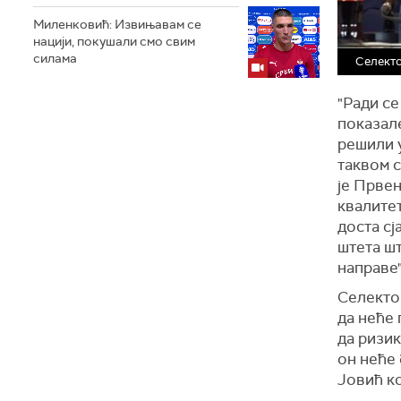
Миленковић: Извињавам се
нацији, покушали смо свим
силама
Селект
"Ради се
показале
решили у
таквом 
је Првен
квалитет
доста сј
штета ш
направе"
Селекто
да неће 
да ризик
он неће 
Јовић ко