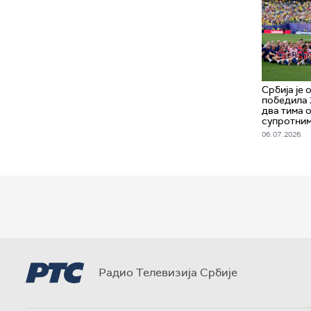
Србија је
победила 
два тима 
супротни
06. 07. 2026.
Радио Телевизија Србије