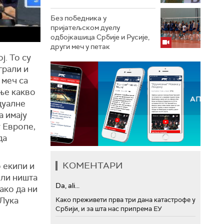
Без победника у
пријатељском дуелу
одбојкашица Србије и Русије,
други меч у петак
ј. То су
грали и
 меч са
ње какво
дуалне
а имају
у Европе,
да
КОМЕНТАРИ
 екипи и
ели ништа
Da, ali...
ако да ни
 Лука
Како преживети прва три дана катастрофе у
Србији, и за шта нас припрема ЕУ