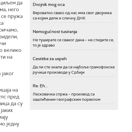
 циљем да
Dvojnik mog oca
ма, него
Вероватно свако од нас има свог двојника
 се пружа
са којим дели и сличну ДНК
ка
Причамо,
Nemogućnost tusiranja
видели,
Не туширате се сваког дана – не стидите се,
ачи
то је здраво
ко велико
ти на
Cestitke za uspeh
Да ли сте знали да се најбоље грамофонске
ручице производе у Србији
 јаког
Re: Eh...
ицаја на
Лесковачка спржа – производ са
улс пред
заштићеним географским пореклом
ица да су
јаких
мају
мо једну