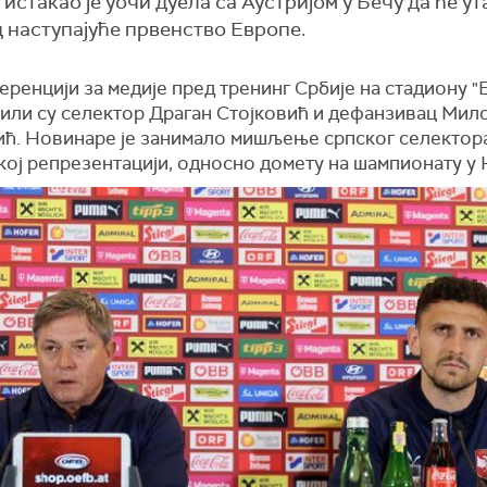
стакао је уочи дуела са Аустријом у Бечу да ће у
д наступајуће првенство Европе.
ренцији за медије пред тренинг Србије на стадиону "
били су селектор Драган Стојковић и дефанзивац Мил
ћ. Новинаре је занимало мишљење српског селектор
кој репрезентацији, односно домету на шампионату у 