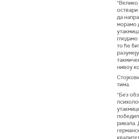
"Велико
оствари 
да напра
морамо д
утакмица
гледамо
то ће би
разумеју
такмиче
нивоу ко
Стојкови
тима.
"Без обз
психолош
утакмиц
победили
ривала. 
германск
квалитет