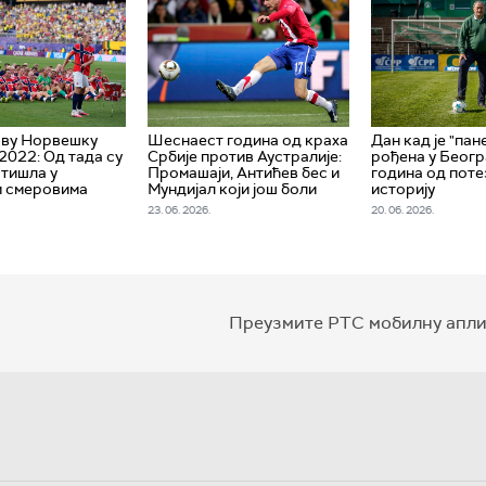
 ову Норвешку
Шеснаест година од краха
Дан кад је "пан
2022: Од тада су
Србије против Аустралије:
рођена у Беогр
отишла у
Промашаји, Антићев бес и
година од поте
м смеровима
Мундијал који још боли
историју
23. 06. 2026.
20. 06. 2026.
Преузмите РТС мобилну апли