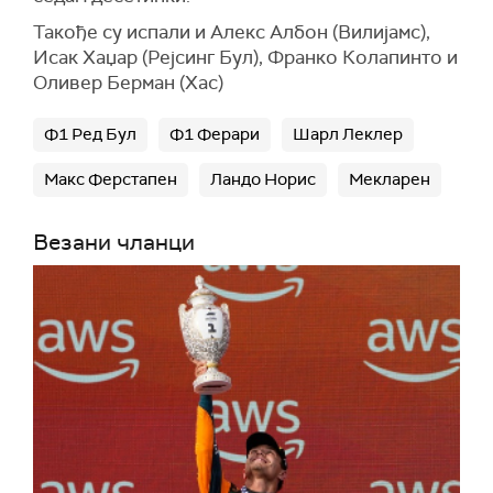
Такође су испали и Алекс Албон (Вилијамс),
Исак Хаџар (Рејсинг Бул), Франко Колапинто и
Оливер Берман (Хас)
Ф1 Ред Бул
Ф1 Ферари
Шарл Леклер
Макс Ферстапен
Ландо Норис
Мекларен
Везани чланци