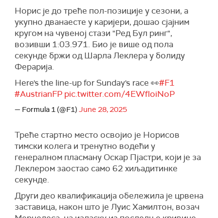
Норис је до треће пол-позиције у сезони, а
укупно дванаесте у каријери, дошао сјајним
кругом на чувеној стази "Ред Бул ринг",
возивши 1:03.971. Био је више од пола
секунде бржи од Шарла Леклера у болиду
Ферарија.
Here's the line-up for Sunday's race 👀
#F1
#AustrianFP
pic.twitter.com/4EWfloiNoP
— Formula 1 (@F1)
June 28, 2025
Треће стартно место освојио је Норисов
тимски колега и тренутно водећи у
генералном пласману Оскар Пјастри, који је за
Леклером заостао само 62 хиљадитинке
секунде.
Други део квалификација обележила је црвена
заставица, након што је Луис Хамилтон, возач