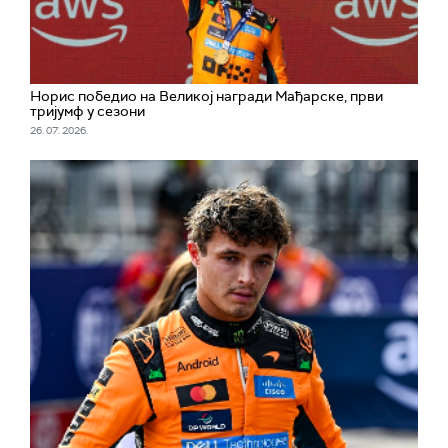
Норис победио на Великој награди Мађарске, први
тријумф у сезони
26. 07. 2026.