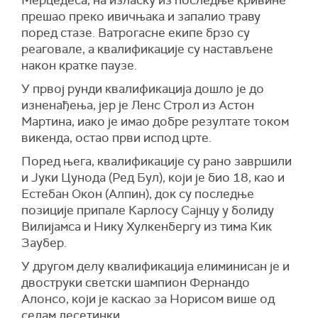
Мерцедеса, на изласку из последње кривине
прешао преко ивичњака и запалио траву
поред стазе. Ватрогасне екипе брзо су
реаговале, а квалификације су настављене
након кратке паузе.
У првој рунди квалификација дошло је до
изненађења, јер је Ленс Строл из Астон
Мартина, иако је имао добре резултате током
викенда, остао први испод црте.
Поред њега, квалификације су рано завршили
и Јуки Цунода (Ред Бул), који је био 18, као и
Естебан Окон (Алпин), док су последње
позиције припале Карлосу Сајнцу у болиду
Вилијамса и Нику Хулкенбергу из тима Кик
Заубер.
У другом делу квалификација елиминисан је и
двоструки светски шампион Фернандо
Алонсо, који је каскао за Норисом више од
седам десетинки.