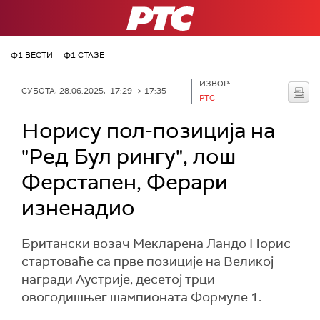
РТС
Ф1 ВЕСТИ
Ф1 СТАЗЕ
ИЗВОР:
СУБОТА, 28.06.2025, 17:29 -> 17:35
РТС
Норису пол-позиција на
"Ред Бул рингу", лош
Ферстапен, Ферари
изненадио
Британски возач Мекларена Ландо Норис
стартоваће са прве позиције на Великој
награди Аустрије, десетој трци
овогодишњег шампионата Формуле 1.