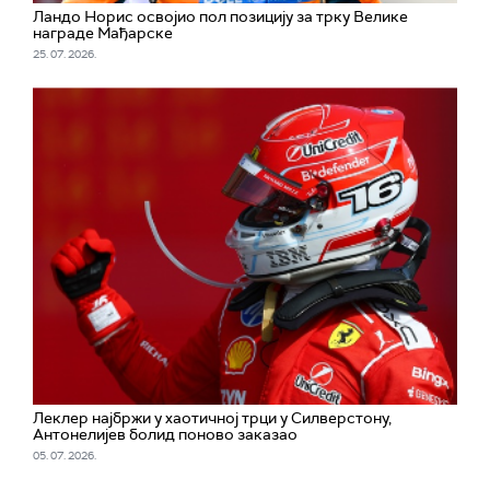
Ландо Норис освојио пол позицију за трку Велике
награде Мађарске
25. 07. 2026.
Леклер најбржи у хаотичној трци у Силверстону,
Антонелијев болид поново заказао
05. 07. 2026.