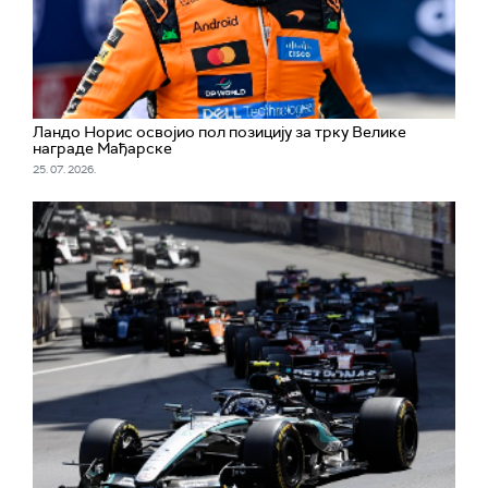
Ландо Норис освојио пол позицију за трку Велике
награде Мађарске
25. 07. 2026.