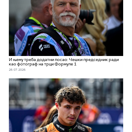
И њему треба додатни посао: Чешки председник ради
као фотограф на трци Формуле 1
26. 07. 2026.