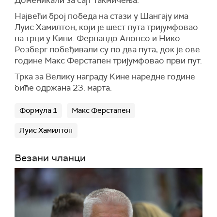
Доменикали за сајт такмичења.
Највећи број победа на стази у Шангају има
Луис Хамилтон, који је шест пута тријумфовао
на трци у Кини. Фернандо Алонсо и Нико
Розберг побеђивали су по два пута, док је ове
године Макс Ферстапен тријумфовао први пут.
Трка за Велику награду Кине наредне године
биће одржана 23. марта.
Формула 1
Макс Ферстапен
Луис Хамилтон
Везани чланци