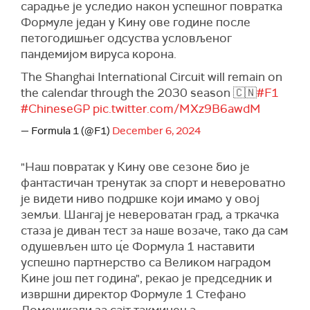
сарадње је уследио након успешног повратка
Формуле један у Кину ове године после
петогодишњег одсуства условљеног
пандемијом вируса корона.
The Shanghai International Circuit will remain on
the calendar through the 2030 season 🇨🇳
#F1
#ChineseGP
pic.twitter.com/MXz9B6awdM
— Formula 1 (@F1)
December 6, 2024
"Наш повратак у Кину ове сезоне био је
фантастичан тренутак за спорт и невероватно
је видети ниво подршке који имамо у овој
земљи. Шангај је невероватан град, а тркачка
стаза је диван тест за наше возаче, тако да сам
одушевљен што ц́е Формула 1 наставити
успешно партнерство са Великом наградом
Кине још пет година", рекао је председник и
извршни директор Формуле 1 Стефано