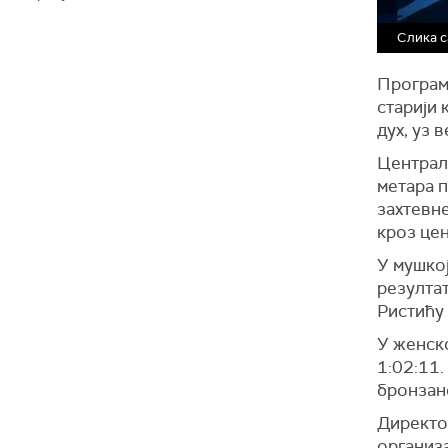
Слика с
Програм 
старији 
дух, уз 
Централн
метара 
захтевне
кроз цен
У мушко
резултат
Ристићу 
У женско
1:02:11.
бронзано
Директо
организа