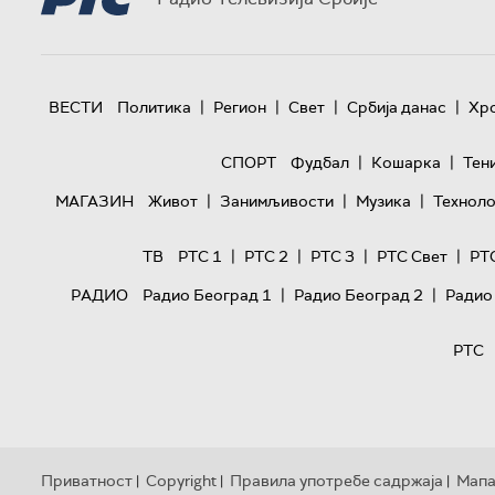
|
|
|
|
ВЕСТИ
Политика
Регион
Свет
Србија данас
Хр
|
|
СПОРТ
Фудбал
Кошарка
Тен
|
|
|
МАГАЗИН
Живот
Занимљивости
Музика
Техноло
|
|
|
|
ТВ
РТС 1
РТС 2
РТС 3
РТС Свет
РТ
|
|
РАДИО
Радио Београд 1
Радио Београд 2
Радио
РТС
Приватност
Copyright
Правила употребе садржаја
Мапа
|
|
|