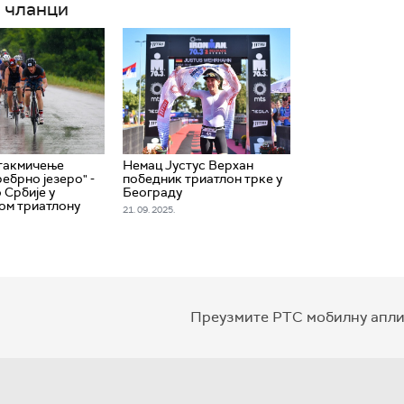
 чланци
такмичење
Немац Јустус Верхан
ебрно језеро" -
победник триатлон трке у
 Србије у
Београду
ом триатлону
21. 09. 2025.
Преузмите РТС мобилну апли