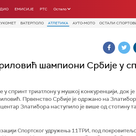
АДИО
ЕМИСИЈЕ
РТС
Остало
РУКОМЕТ
ВАТЕРПОЛО
АТЛЕТИКА
АУТО-МОТО
ОСТАЛИ СПОРТОВ
риловић шампиони Србије у с
у спринт триатлону у мушкој конкуренцији, док је 
иловић. Првенство Србије је одржано на Златибор
з центар Златибора наступило је више од стотину 
изацији Спортског удружења 11ТРИ, под покровитељ