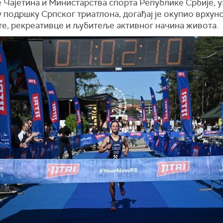
 Чајетина и Министарства спорта Републике Србије, у
 подршку Српског триатлона, догађај је окупио врхун
те, рекреативце и љубитеље активног начина живота.