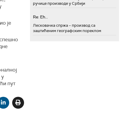
ручице производе у Србији
у
Re: Eh...
ио је
Лесковачка спржа – производ са
заштићеним географским пореклом
успешно
едне
оналној
 у
ћи пут