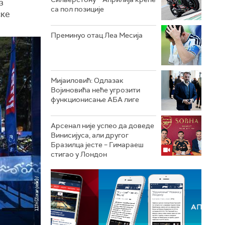
з
са пол позиције
ске
Преминуо отац Леа Месија
Мијаиловић: Одлазак
Војиновића неће угрозити
функционисање АБА лиге
Арсенал није успео да доведе
Винисијуса, али другог
Бразилца јесте – Гимараеш
стигао у Лондон