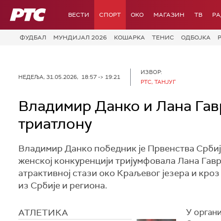
РТС
ВЕСТИ
СПОРТ
OKO
МАГАЗИН
ТВ
Р
ФУДБАЛ
МУНДИЈАЛ 2026
КОШАРКА
ТЕНИС
ОДБОЈКА
ИЗВОР:
НЕДЕЉА, 31.05.2026, 18:57 -> 19:21
РТС, ТАНЈУГ
Владимир Данко и Лана Гав
триатлону
Владимир Данко победник је Првенства Србије 
женској конкуренцији тријумфовала Лана Гавр
атрактивној стази око Краљевог језера и кро
из Србије и региона.
АТЛЕТИКА
У орган