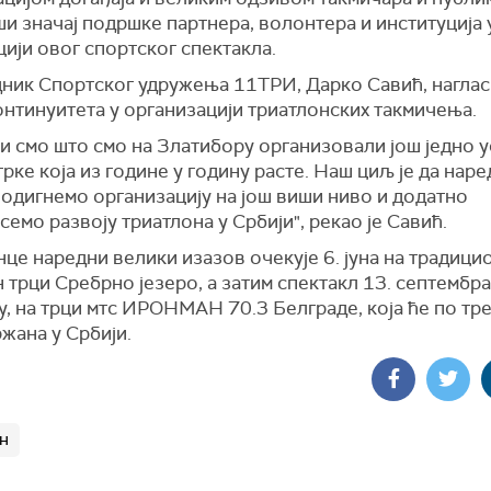
и значај подршке партнера, волонтера и институција 
ији овог спортског спектакла.
ник Спортског удружења 11ТРИ, Дарко Савић, наглас
онтинуитета у организацији триатлонских такмичења.
и смо што смо на Златибору организовали још једно 
рке која из године у годину расте. Наш циљ је да нар
подигнемо организацију на још виши ниво и додатно
емо развоју триатлона у Србији", рекао је Савић.
це наредни велики изазов очекује 6. јуна на традици
 трци Сребрно језеро, а затим спектакл 13. септембра
, на трци мтс ИРОНМАН 70.3 Белграде, која ће по тре
жана у Србији.
н