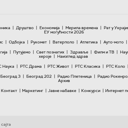
|
|
|
|
оника
Друштво
Економија
Мерила времена
Рат у Украји
ЕУ могућности 2026
|
|
|
|
|
|
ис
Одбојка
Рукомет
Ватерполо
Атлетика
Ауто-мото
|
|
|
|
|
гијa
Путујемо
Свет познатих
Здравље
Филм и ТВ
Нау
|
хероје
Наизглед здрав
|
|
|
|
С Наука
РТС Драма
РТС Живот
РТС Класика
РТС Коло
|
|
|
 Београд 3
Београд 202
Радио Плетеница
Радио Рокенро
Архив
|
|
|
|
Контакт
Маркетинг
Јавне набавке
Конкурси
Интернет п
 сајта