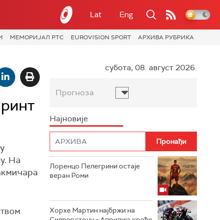
Lat
Eng
И
МЕМОРИЈАЛ РТС
EUROVISION SPORT
АРХИВА РУБРИКА
субота, 08. август 2026.
Прогноза
принт
Најновије
у
у. На
Лоренцо Пелегрини остаје
такмичара
веран Роми
ством
Хорхе Мартин најбржи на
Силверстону – Априлија креће