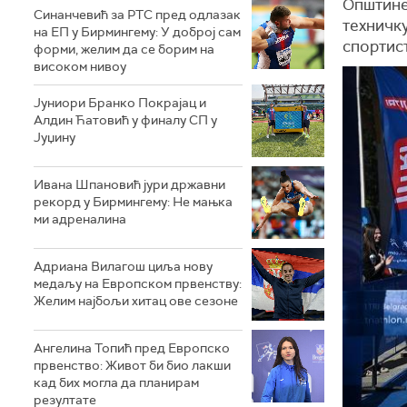
Општине
Синанчевић за РТС пред одлазак
техничку
на ЕП у Бирмингему: У доброј сам
спортис
форми, желим да се борим на
високом нивоу
Јуниори Бранко Покрајац и
Алдин Ћатовић у финалу СП у
Јуџину
Ивана Шпановић јури државни
рекорд у Бирмингему: Не мањка
ми адреналина
Адриана Вилагош циља нову
медаљу на Европском првенству:
Желим најбољи хитац ове сезоне
Ангелина Топић пред Европско
првенство: Живот би био лакши
кад бих могла да планирам
резултате