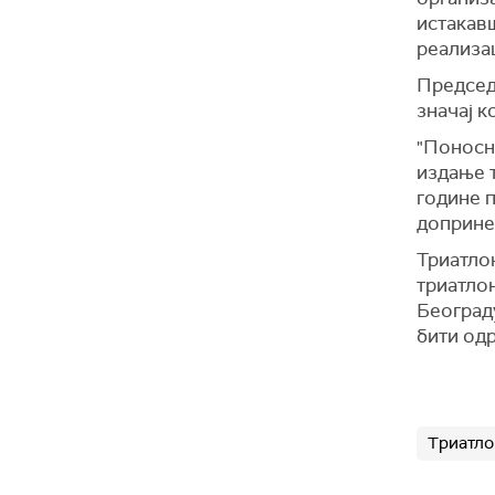
истакавш
реализац
Председ
значај к
"Поносн
издање т
године 
допринес
Триатлон
триатлон
Београду
бити одр
Триатло