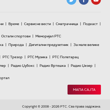
|
|
|
|
|
ни
Време
Сервисне вести
Сматрачница
Подкаст
|
Остали спортови
Меморијал РТС
|
|
|
ка
Природа
Дигитални предузетник
За мале велике
|
|
|
РТС Трезор
РТС Музика
РТС Полетарац
|
|
|
|
лер
Радио Џубокс
Радио Вртешка
Радио Џезер
ортал
МАПА САЈТА
Copyright © 2008 - 2026 РТС. Сва права задржана.