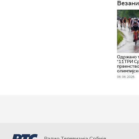
Везани
Одржано 
"11ТРИ Ср
првенство
олимпијск
06. 06. 2026.
Радио Телевизија Србије