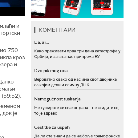
 млађи и
КОМЕНТАРИ
спортски
Da, ali...
тио 750
Како преживети прва три дана катастрофе у
Србији, и за шта нас припрема ЕУ
икла кроз
езера и
Dvojnik mog oca
Вероватно свако од нас има свог двојника
 Данко
са којим дели и сличну ДНК
Немањи
(59:52).
Nemogućnost tusiranja
временом
Не туширате се сваког дана – не стидите се,
 док је
то је здраво
Cestitke za uspeh
Да ли сте знали да се најбоље грамофонске
ке,