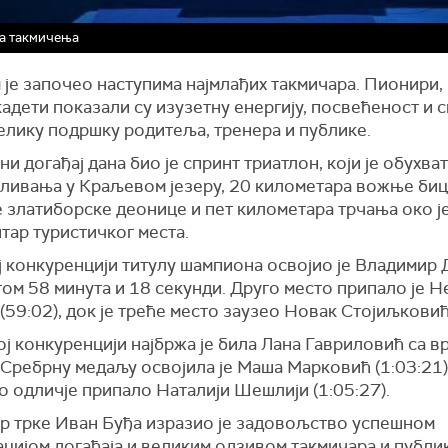
а такмичења
је започео наступима најмлађих такмичара. Пионири,
кадети показали су изузетну енергију, посвећеност и 
велику подршку родитеља, тренера и публике.
и догађај дана био је спринт триатлон, који је обухва
пливања у Краљевом језеру, 20 километара вожње биц
 златиборске деонице и пет километара трчања око ј
тар туристичког места.
ј конкуренцији титулу шампиона освојио је Владимир
ом 58 минута и 18 секунди. Друго место припало је 
(59:02), док је треће место заузео Новак Стојиљковић 
ј конкуренцији најбржа је била Лана Гавриловић са 
 Сребрну медаљу освојила је Маша Марковић (1:03:21),
 одличје припало Наталији Шешлији (1:05:27).
р трке Иван Буђа изразио је задовољство успешном
цијом догађаја и великим одзивом такмичара и публи