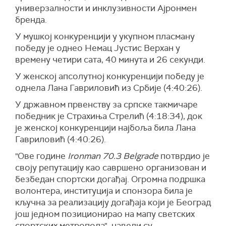
универзалности и инклузивности Ајронмен
бренда.
У мушкој конкуренцији у укупном пласману
победу је однео Немац Јустис Верхан у
времену четири сата, 40 минута и 26 секунди.
У женској апсолутној конкуренцији победу је
однела Лана Гавриловић из Србије (4:40:26).
У државном првенству за српске такмичаре
победник је Страхиња Стрелић (4:18:34), док
је женској конкуренцији најбоља била Лана
Гавриловић (4:40:26).
"Ове године
Ironman 70.3 Belgrade
потврдио је
своју репутацију као савршено организован и
безбедан спортски догађај. Огромна подршка
волонтера, институција и спонзора била је
кључна за реализацију догађаја који је Београд
још једном позиционирао на мапу светских
спортских метропола", навели су