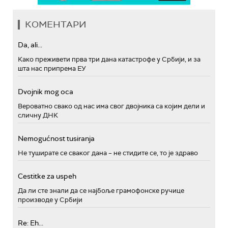
КОМЕНТАРИ
Da, ali...
Како преживети прва три дана катастрофе у Србији, и за
шта нас припрема ЕУ
Dvojnik mog oca
Вероватно свако од нас има свог двојника са којим дели и
сличну ДНК
Nemogućnost tusiranja
Не туширате се сваког дана – не стидите се, то је здраво
Cestitke za uspeh
Да ли сте знали да се најбоље грамофонске ручице
производе у Србији
Re: Eh...