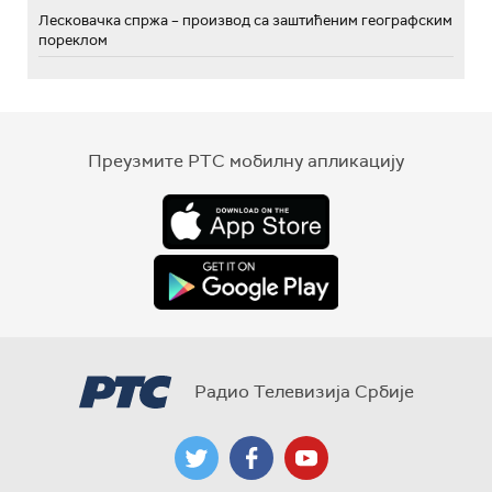
Лесковачка спржа – производ са заштићеним географским
пореклом
Преузмите РТС мобилну апликацију
Радио Телевизија Србије