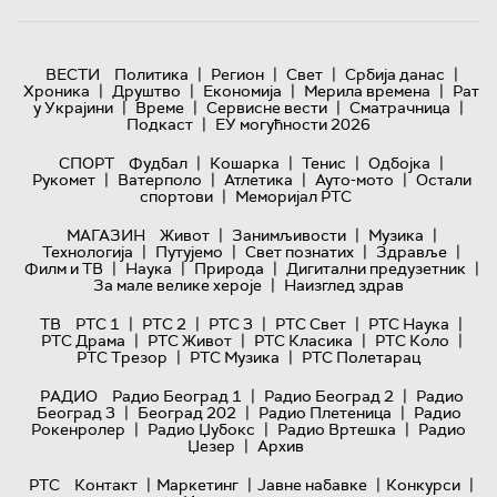
|
|
|
|
ВЕСТИ
Политика
Регион
Свет
Србија данас
|
|
|
|
Хроника
Друштво
Економија
Мерила времена
Рат
|
|
|
|
у Украјини
Време
Сервисне вести
Сматрачница
|
Подкаст
ЕУ могућности 2026
|
|
|
|
СПОРТ
Фудбал
Кошарка
Тенис
Одбојка
|
|
|
|
Рукомет
Ватерполо
Атлетика
Ауто-мото
Остали
|
спортови
Меморијал РТС
|
|
|
МАГАЗИН
Живот
Занимљивости
Музика
|
|
|
|
Технологијa
Путујемо
Свет познатих
Здравље
|
|
|
|
Филм и ТВ
Наука
Природа
Дигитални предузетник
|
За мале велике хероје
Наизглед здрав
|
|
|
|
|
ТВ
РТС 1
РТС 2
РТС 3
РТС Свет
РТС Наука
|
|
|
|
РТС Драма
РТС Живот
РТС Класика
РТС Коло
|
|
РТС Трезор
РТС Музика
РТС Полетарац
|
|
РАДИО
Радио Београд 1
Радио Београд 2
Радио
|
|
|
Београд 3
Београд 202
Радио Плетеница
Радио
|
|
|
Рокенролер
Радио Џубокс
Радио Вртешка
Радио
|
Џезер
Архив
|
|
|
|
РТС
Контакт
Маркетинг
Јавне набавке
Конкурси