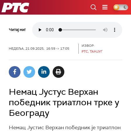
РТС
Читај ми!
ИЗВОР:
НЕДЕЉА, 21.09.2025, 16:59 -> 17:05
РТС, ТАНЈУГ
Немац Јустус Верхан
победник триатлон трке у
Београду
Немац Јустис Верхан победник је триатлон