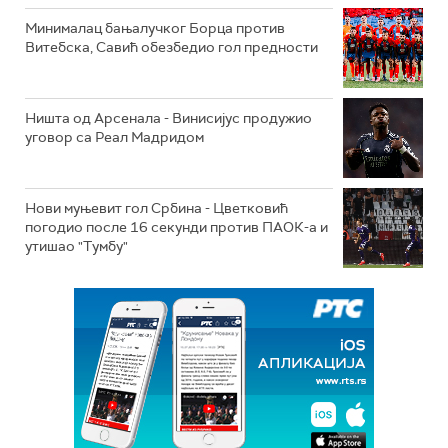
Минималац бањалучког Борца против
Витебска, Савић обезбедио гол предности
Ништа од Арсенала - Винисијус продужио
уговор са Реал Мадридом
Нови муњевит гол Србина - Цветковић
погодио после 16 секунди против ПАОК-а и
утишао "Тумбу"