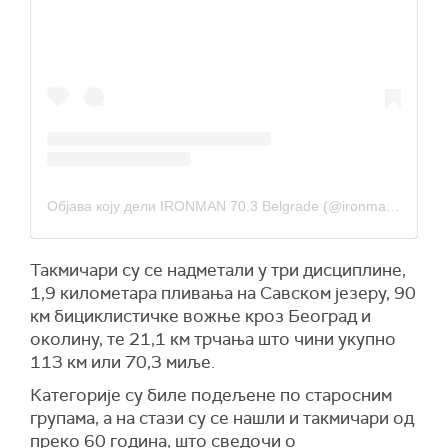
Објава коју дели IRONMAN 70.3 Belgrade (@ironmanserbia)
Такмичари су се надметали у три дисциплине,
1,9 километара пливања на Савском језеру, 90
км бициклистичке вожње кроз Београд и
околину, те 21,1 км трчања што чини укупно
113 км или 70,3 миље.
Категорије су биле подељене по старосним
групама, а на стази су се нашли и такмичари од
преко 60 година, што сведочи о