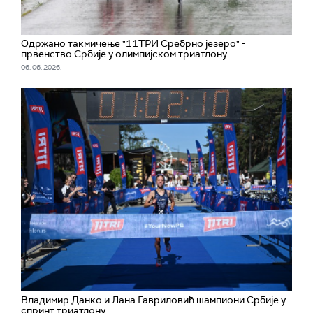
Одржано такмичење "11ТРИ Сребрно језеро" -
првенство Србије у олимпијском триатлону
06. 06. 2026.
Владимир Данко и Лана Гавриловић шампиони Србије у
спринт триатлону