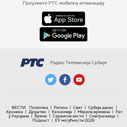
Преузмите РТС мобилну апликацију
Радио Телевизија Србије
|
|
|
|
ВЕСТИ
Политика
Регион
Свет
Србија данас
|
|
|
|
Хроника
Друштво
Економија
Мерила времена
Рат
|
|
|
|
у Украјини
Време
Сервисне вести
Сматрачница
|
Подкаст
ЕУ могућности 2026