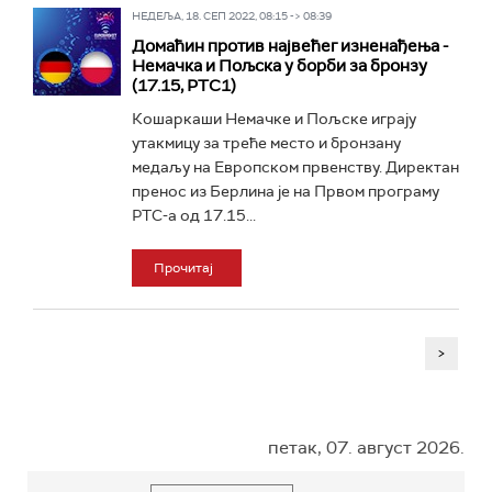
НЕДЕЉА, 18. СЕП 2022, 08:15 -> 08:39
Домаћин против највећег изненађења -
Немачка и Пољска у борби за бронзу
(17.15, РТС1)
Кошаркаши Немачке и Пољске играју
утакмицу за треће место и бронзану
медаљу на Европском првенству. Директан
пренос из Берлина је на Првом програму
РТС-а од 17.15...
Прочитај
>
петак, 07. август 2026.