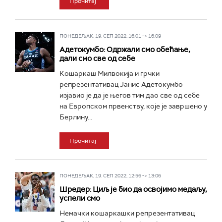
Прочитај
ПОНЕДЕЉАК, 19. СЕП 2022, 16:01 -> 16:09
Адетокумбо: Одржали смо обећање,
дали смо све од себе
Кошаркаш Милвокија и грчки
репрезентативац Јанис Адетокумбо
изјавио је да је његов тим дао све од себе
на Европском првенству, које је завршено у
Берлину...
Прочитај
ПОНЕДЕЉАК, 19. СЕП 2022, 12:56 -> 13:06
Шредер: Циљ је био да освојимо медаљу,
успели смо
Немачки кошаркашки репрезентативац