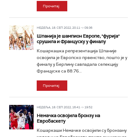
Прочитај
НЕДЕЉА, 18. СЕП 2022, 20:11 -> 09:36
Шпанија је шампион Европе, "фурија"
срушила и Француску у финалу
Кошаркашка репрезентација Шпаније
освојила је Европско првенство, пошто је у
финалу у Берлину савладала селекцију
Француске са 88:76...
Прочитај
НЕДЕЉА, 18. СЕП 2022, 16:41 -> 19:52
Немачка освојила бронзу на
Евробаскету
Кошаркаши Немачке освојили су бронзану