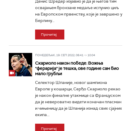
Денис Шредер изјавио је да је његов тим
освајањем бронзане медаље испунио циљ
на Европском првенству, које је завршено у
Берлину...
Прочитај
ПОНЕДЕЉАК, 19. СЕП 2022, 08:41 -> 10:04
Скариоло након победе: Вожња
"ферарија" је тешка, ове године сам био
мало грубљи
Селектор Шпаније, новог шампиона
Европе у кошарци, Серђо Скариоло рекао
је након финалне утакмице са Француском
да је невероватно видети коначан пласман
и чињеницу да је Шпанија изнад свих сјајних
екипа...
Прочитај