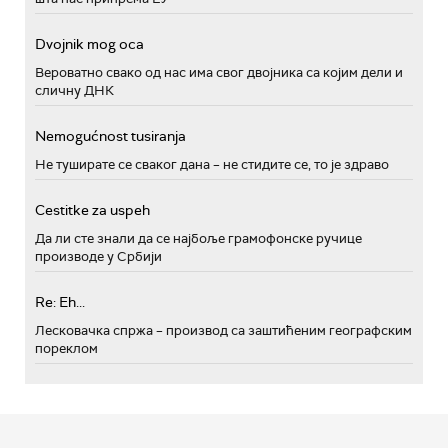
Dvojnik mog oca
Вероватно свако од нас има свог двојника са којим дели и
сличну ДНК
Nemogućnost tusiranja
Не туширате се сваког дана – не стидите се, то је здраво
Cestitke za uspeh
Да ли сте знали да се најбоље грамофонске ручице
производе у Србији
Re: Eh...
Лесковачка спржа – производ са заштићеним географским
пореклом