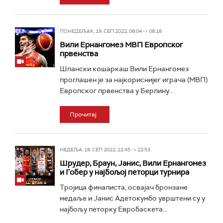
ПОНЕДЕЉАК, 19. СЕП 2022, 08:04 -> 08:18
Вили Ернангомез МВП Европског
првенства
Шпански кошаркаш Вили Ернангомез
проглашен је за најкориснијег играча (МВП)
Европског првенства у Берлину...
Прочитај
НЕДЕЉА, 18. СЕП 2022, 22:45 -> 22:53
Шрудер, Браун, Јанис, Вили Ернангомез
и Гобер у најбољој петорци турнира
Тројица финалиста, освајач бронзане
медаље и Јанис Адетокумбо уврштени су у
најбољу петорку Евробаскета...