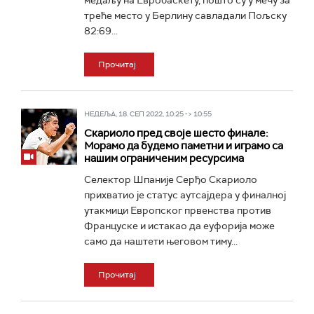
медаљу на Евробаскету, пошто су у мечу за
треће место у Берлину савладали Пољску
82:69...
Прочитај
НЕДЕЉА, 18. СЕП 2022, 10:25 -> 10:55
Скариоло пред своје шесто финале:
Морамо да будемо паметни и играмо са
нашим ограниченим ресурсима
Селектор Шпаније Серђо Скариоло
прихватио је статус аутсајдера у финалној
утакмици Европског првенства против
Француске и истакао да еуфорија може
само да наштети његовом тиму...
Прочитај