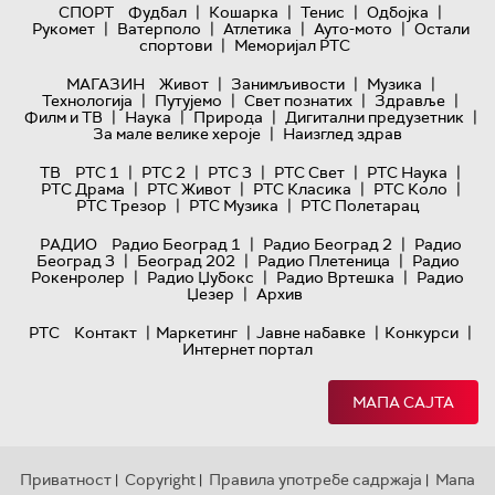
|
|
|
|
СПОРТ
Фудбал
Кошарка
Тенис
Одбојка
|
|
|
|
Рукомет
Ватерполо
Атлетика
Ауто-мото
Остали
|
спортови
Меморијал РТС
|
|
|
МАГАЗИН
Живот
Занимљивости
Музика
|
|
|
|
Технологијa
Путујемо
Свет познатих
Здравље
|
|
|
|
Филм и ТВ
Наука
Природа
Дигитални предузетник
|
За мале велике хероје
Наизглед здрав
|
|
|
|
|
ТВ
РТС 1
РТС 2
РТС 3
РТС Свет
РТС Наука
|
|
|
|
РТС Драма
РТС Живот
РТС Класика
РТС Коло
|
|
РТС Трезор
РТС Музика
РТС Полетарац
|
|
РАДИО
Радио Београд 1
Радио Београд 2
Радио
|
|
|
Београд 3
Београд 202
Радио Плетеница
Радио
|
|
|
Рокенролер
Радио Џубокс
Радио Вртешка
Радио
|
Џезер
Архив
|
|
|
|
РТС
Контакт
Маркетинг
Јавне набавке
Конкурси
Интернет портал
МАПА САЈТА
Приватност
Copyright
Правила употребе садржаја
Мапа
|
|
|