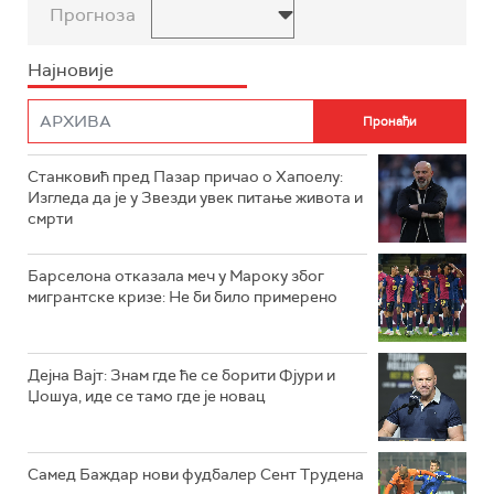
Прогноза
Најновије
Станковић пред Пазар причао о Хапоелу:
Изгледа да је у Звезди увек питање живота и
смрти
Барселона отказала меч у Мароку због
мигрантске кризе: Не би било примерено
Дејна Вајт: Знам где ће се борити Фјури и
Џошуа, иде се тамо где је новац
Самед Баждар нови фудбалер Сент Трудена