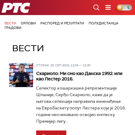
РТС
ВЕСТИ
ОРЛОВИ
РАСПОРЕД И РЕЗУЛТАТИ
ПОЛУДИСТАНЦА
ГРАДОВИ
ВЕСТИ
УТОРАК, 20. СЕП 2022, 12:04 -> 12:30
Скариоло: Ми смо као Данска 1992. или
као Лестер 2016.
Селектор кошаркашке репрезентације
Шпаније, Серђо Скариоло, каже да је
његова селекција направила изненађење
на Евробаскету попут Лестера који је 2016.
године неочекивано освојио енглеску
Премијер лигу...