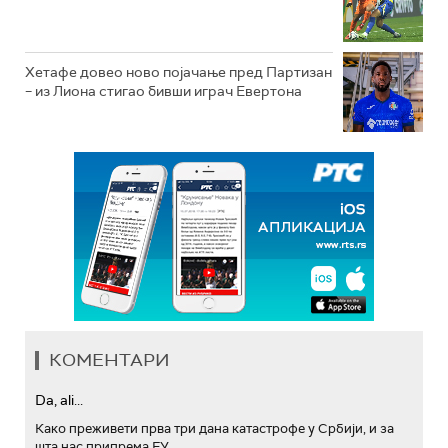
Хетафе довео ново појачање пред Партизан
– из Лиона стигао бивши играч Евертона
КОМЕНТАРИ
Da, ali...
Како преживети прва три дана катастрофе у Србији, и за
шта нас припрема ЕУ