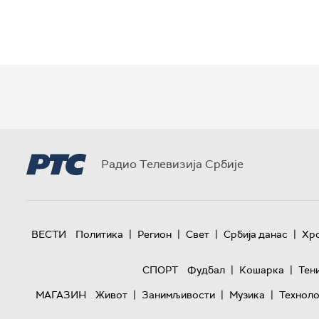
Радио Телевизија Србије
|
|
|
|
ВЕСТИ
Политика
Регион
Свет
Србија данас
Хр
|
|
СПОРТ
Фудбал
Кошарка
Тен
|
|
|
МАГАЗИН
Живот
Занимљивости
Музика
Техноло