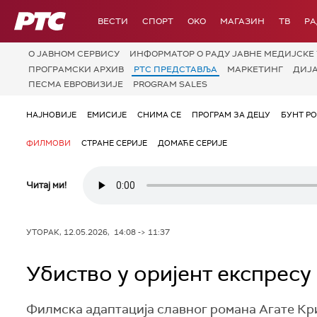
РТС
ВЕСТИ
СПОРТ
OKO
МАГАЗИН
ТВ
Р
О JАВНОМ СЕРВИСУ
ИНФОРМАТОР О РАДУ ЈАВНЕ МЕДИЈСКЕ 
ПРОГРАМСКИ АРХИВ
РТС ПРЕДСТАВЉА
МАРКЕТИНГ
ДИЈ
ПЕСМА ЕВРОВИЗИЈЕ
PROGRAM SALES
НАЈНОВИЈЕ
ЕМИСИЈЕ
СНИМА СЕ
ПРОГРАМ ЗА ДЕЦУ
БУНТ Р
ФИЛМОВИ
СТРАНЕ СЕРИЈЕ
ДОМАЋЕ СЕРИЈЕ
Читај ми!
УТОРАК, 12.05.2026, 14:08 -> 11:37
Убиство у оријент експресу
Филмска адаптација славног романа Агате Крист