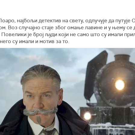
оаро, најбољи детектив на свету, одлучује да путује 
м. Воз случајно стаје због омање лавине и у њему се
 Повелики је број људи који не само што су имали прил
него су имали и мотив за то.