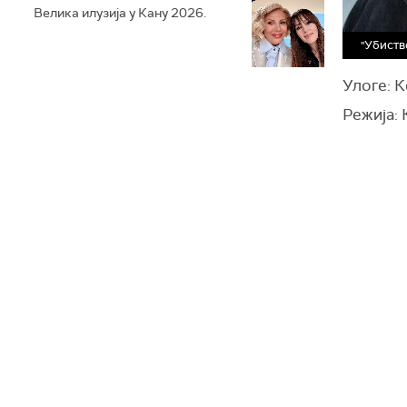
Велика илузија у Кану 2026.
"Убиств
Улоге: 
Режија: