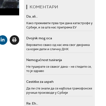
КОМЕНТАРИ
Da, ali...
Како преживети прва три дана катастрофе у
Србији, и за шта нас припрема ЕУ
Dvojnik mog oca
Вероватно свако од нас има свог двојника
са којим дели и сличну ДНК
Nemogućnost tusiranja
Не туширате се сваког дана – не стидите се,
то је здраво
Cestitke za uspeh
Да ли сте знали да се најбоље грамофонске
ручице производе у Србији
Re: Eh...