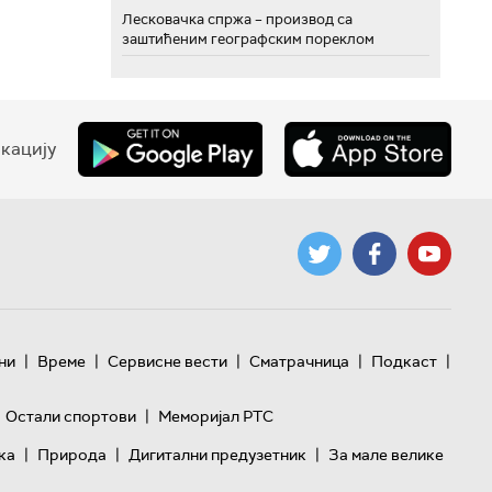
Лесковачка спржа – производ са
заштићеним географским пореклом
кацију
|
|
|
|
|
ни
Време
Сервисне вести
Сматрачница
Подкаст
|
Остали спортови
Меморијал РТС
|
|
|
ка
Природа
Дигитални предузетник
За мале велике