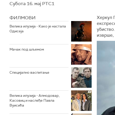
Субота 16. мај РТС1
ФИЛМОВИ
Херкул П
експресо
Велика илузија - Како је настала
убиство.
Одисеја
изврше, 
Мачак под шљемом
Специјално васпитање
Велика илузија - Алмодовар,
Касовиц и наслеђе Павла
Вуисића