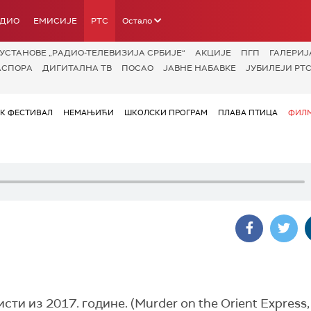
АДИО
ЕМИСИЈЕ
РТС
Остало
УСТАНОВЕ „РАДИО-ТЕЛЕВИЗИЈА СРБИЈЕ“
АКЦИЈЕ
ПГП
ГАЛЕРИЈ
АСПОРА
ДИГИТАЛНА ТВ
ПОСАО
ЈАВНЕ НАБАВКЕ
ЈУБИЛЕЈИ РТС
ОК ФЕСТИВАЛ
НЕМАЊИЋИ
ШКОЛСКИ ПРОГРАМ
ПЛАВА ПТИЦА
ФИЛМ
и из 2017. године. (Murder on the Orient Express,