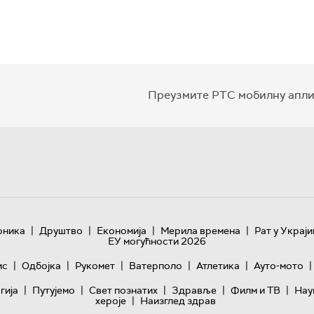
Преузмите РТС мобилну апли
|
|
|
|
оника
Друштво
Економија
Мерила времена
Рат у Украји
ЕУ могућности 2026
|
|
|
|
|
|
ис
Одбојка
Рукомет
Ватерполо
Атлетика
Ауто-мото
|
|
|
|
|
гијa
Путујемо
Свет познатих
Здравље
Филм и ТВ
Нау
|
хероје
Наизглед здрав