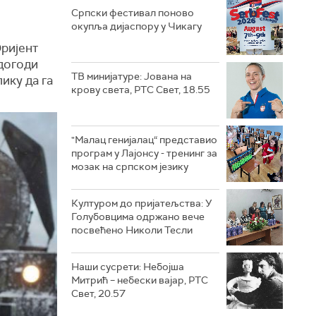
Српски фестивал поново
окупља дијаспору у Чикагу
Оријент
 догоди
ТВ минијатуре: Јована на
ику да га
крову света, РТС Свет, 18.55
"Малац генијалац“ представио
програм у Лајонсу - тренинг за
мозак на српском језику
Културом до пријатељства: У
Голубовцима одржано вече
посвећено Николи Тесли
Наши сусрети: Небојша
Митрић – небески вајар, РТС
Свет, 20.57