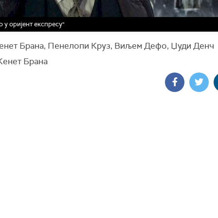
о у оријент експресу"
Кенет Брана, Пенелопи Круз, Виљем Дефо, Џуди Денч
 Кенет Брана