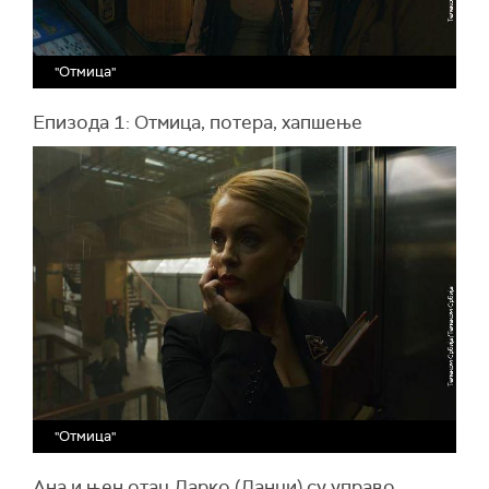
"Отмица"
Епизода 1: Отмица, потера, хапшење
"Отмица"
Ана и њен отац Дарко (Данци) су управо