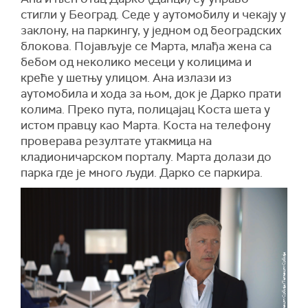
стигли у Београд. Седе у аутомобилу и чекају у
заклону, на паркингу, у једном од београдских
блокова. Појављује се Марта, млађа жена са
бебом од неколико месеци у колицима и
креће у шетњу улицом. Ана излази из
аутомобила и хода за њом, док је Дарко прати
колима. Преко пута, полицајац Коста шета у
истом правцу као Марта. Коста на телефону
проверава резултате утакмица на
кладионичарском порталу. Марта долази до
парка где је много људи. Дарко се паркира.