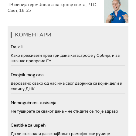
ТВ минијатуре: Јована на крову света, РТС
Свет, 18.55
КОМЕНТАРИ
Da, ali...
Како преживети прва три дана катастрофе у Србији, и за
шта нас припрема ЕУ
Dvojnik mog oca
Вероватно свако од нас има свог двојника са којим дели и
сличну ДНК
Nemogućnost tusiranja
Не туширате се сваког дана – не стидите се, то је здраво
Cestitke za uspeh
Да ли сте знали да се најбоље грамофонске ручице