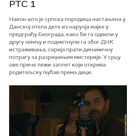
РТС 1
Након што је српска породица настањена у
Данској отела дете из наручја мајке у
предграђу Београда, како би га одвели у
другу земљу и подметнули га због ДНК
истраживања, серија прати динамичну
потрагу за разрешењем мистерије. У срцу
ове приче лежи заплет који открива
родитељску љубав према деци.