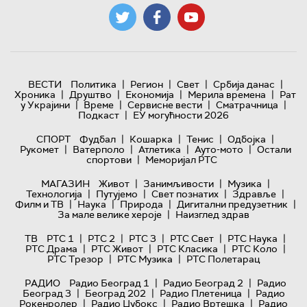
|
|
|
|
ВЕСТИ
Политика
Регион
Свет
Србија данас
|
|
|
|
Хроника
Друштво
Економија
Мерила времена
Рат
|
|
|
|
у Украјини
Време
Сервисне вести
Сматрачница
|
Подкаст
ЕУ могућности 2026
|
|
|
|
СПОРТ
Фудбал
Кошарка
Тенис
Одбојка
|
|
|
|
Рукомет
Ватерполо
Атлетика
Ауто-мото
Остали
|
спортови
Меморијал РТС
|
|
|
МАГАЗИН
Живот
Занимљивости
Музика
|
|
|
|
Технологијa
Путујемо
Свет познатих
Здравље
|
|
|
|
Филм и ТВ
Наука
Природа
Дигитални предузетник
|
За мале велике хероје
Наизглед здрав
|
|
|
|
|
ТВ
РТС 1
РТС 2
РТС 3
РТС Свет
РТС Наука
|
|
|
|
РТС Драма
РТС Живот
РТС Класика
РТС Коло
|
|
РТС Трезор
РТС Музика
РТС Полетарац
|
|
РАДИО
Радио Београд 1
Радио Београд 2
Радио
|
|
|
Београд 3
Београд 202
Радио Плетеница
Радио
|
|
|
Рокенролер
Радио Џубокс
Радио Вртешка
Радио