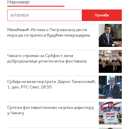
Најновије
Милићевић: Истина о Петровачкој цести
мора да се преноси будућим генерацијама
Чикаго спреман за Србфест, вече
добродошлице уочи почетка фестивала
Србија на вези-портрети: Дарко Танасковић,
1. део, РТС Свет, 18.55
Српски фестивал поново окупља дијаспору
у Чикагу