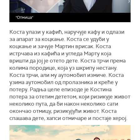
"Отмица"
Коста улази у кафић, наручује кафу и одлази
за апарат за коцкање. Коста се удуби у
коцкање и зачује Мартин врисак. Коста
истрчава из кафића и угледа Марту која
вришти да јој је отето дете. Коста трчи према
колима породице, која уз шкрипу нестану.
Коста трчи, али му аутомобил измиче. Коста
узима аутомобил од пролазника и креће у
потеру. Радња целе епизоде је Костина
потера за отетим дететом, који ризикује живот
неколико пута, да би након неколико сати
окончао отмицу, ризикујући живот. Коста
спашава дете, хапси отмичаре и постаје херој.