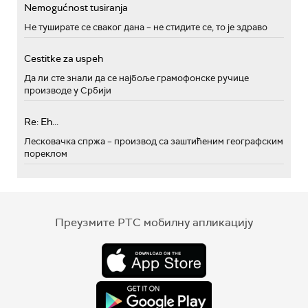
Nemogućnost tusiranja
Не туширате се сваког дана – не стидите се, то је здраво
Cestitke za uspeh
Да ли сте знали да се најбоље грамофонске ручице
производе у Србији
Re: Eh...
Лесковачка спржа – производ са заштићеним географским
пореклом
Преузмите РТС мобилну апликацију