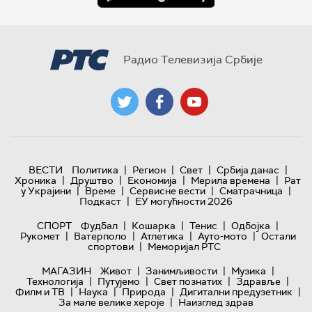
Радио Телевизија Србије
|
|
|
|
ВЕСТИ
Политика
Регион
Свет
Србија данас
|
|
|
|
Хроника
Друштво
Економија
Мерила времена
Рат
|
|
|
|
у Украјини
Време
Сервисне вести
Сматрачница
|
Подкаст
ЕУ могућности 2026
|
|
|
|
СПОРТ
Фудбал
Кошарка
Тенис
Одбојка
|
|
|
|
Рукомет
Ватерполо
Атлетика
Ауто-мото
Остали
|
спортови
Меморијал РТС
|
|
|
МАГАЗИН
Живот
Занимљивости
Музика
|
|
|
|
Технологијa
Путујемо
Свет познатих
Здравље
|
|
|
|
Филм и ТВ
Наука
Природа
Дигитални предузетник
|
За мале велике хероје
Наизглед здрав