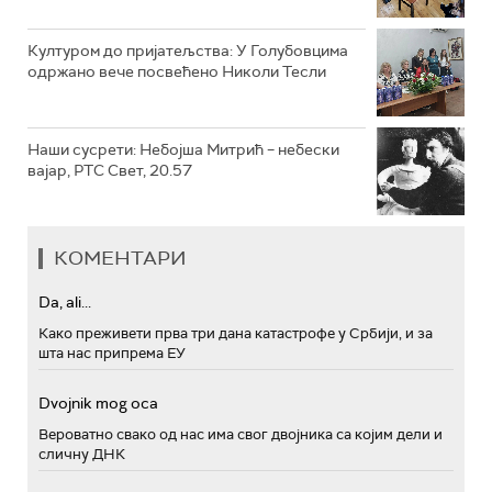
Културом до пријатељства: У Голубовцима
одржано вече посвећено Николи Тесли
Наши сусрети: Небојша Митрић – небески
вајар, РТС Свет, 20.57
КОМЕНТАРИ
Da, ali...
Како преживети прва три дана катастрофе у Србији, и за
шта нас припрема ЕУ
Dvojnik mog oca
Вероватно свако од нас има свог двојника са којим дели и
сличну ДНК