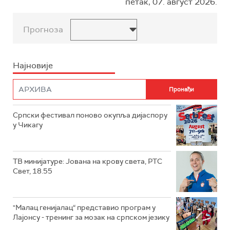
петак, 07. август 2026.
Прогноза
Најновије
Српски фестивал поново окупља дијаспору
у Чикагу
ТВ минијатуре: Јована на крову света, РТС
Свет, 18.55
"Малац генијалац“ представио програм у
Лајонсу - тренинг за мозак на српском језику