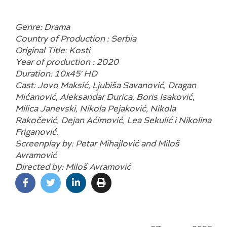
Genre: Drama
Country of Production : Serbia
Original Title: Kosti
Year of production : 2020
Duration: 10x45' HD
Cast: Jovo Maksić, Ljubiša Savanović, Dragan
Mićanović, Aleksandar Đurica, Boris Isaković,
Milica Janevski, Nikola Pejaković, Nikola
Rakočević, Dejan Aćimović, Lea Sekulić i Nikolina
Friganović.
Screenplay by: Petar Mihajlović and Miloš
Avramović
Directed by: Miloš Avramović