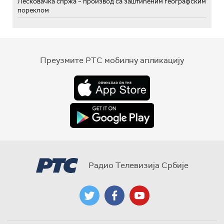
Лесковачка спржа – производ са заштићеним географским
пореклом
Преузмите РТС мобилну апликацију
Радио Телевизија Србије