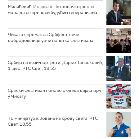
Милићевић: Истина о Петровачкој цести
мора да се преноси будућим генерацијама
Чикаго спреман за Србфест, вече
добродошлице уочи почетка фестивала
Србија на вези-портрети: Дарко Танасковић,
1. део, РТС Свет, 18.55
Српски фестивал поново окупља дијаспору
у Чикагу
ТВ минијатуре: Јована на крову света, РТС
Свет, 18.55