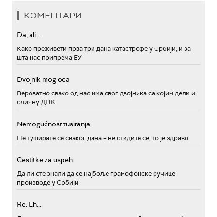
КОМЕНТАРИ
Da, ali...
Како преживети прва три дана катастрофе у Србији, и за
шта нас припрема ЕУ
Dvojnik mog oca
Вероватно свако од нас има свог двојника са којим дели и
сличну ДНК
Nemogućnost tusiranja
Не туширате се сваког дана – не стидите се, то је здраво
Cestitke za uspeh
Да ли сте знали да се најбоље грамофонске ручице
производе у Србији
Re: Eh...