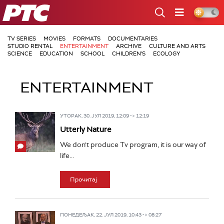
РТС
TV SERIES
MOVIES
FORMATS
DOCUMENTARIES
STUDIO RENTAL
ENTERTAINMENT
ARCHIVE
CULTURE AND ARTS
SCIENCE
EDUCATION
SCHOOL
CHILDREN'S
ECOLOGY
ENTERTAINMENT
УТОРАК, 30. ЈУЛ 2019, 12:09 -> 12:19
Utterly Nature
We don't produce Tv program, it is our way of
life...
Прочитај
ПОНЕДЕЉАК, 22. ЈУЛ 2019, 10:43 -> 08:27