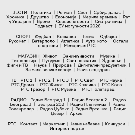
|
|
|
|
ВЕСТИ
Политика
Регион
Свет
Србија данас
|
|
|
|
Хроника
Друштво
Економија
Мерила времена
Рат
|
|
|
|
у Украјини
Време
Сервисне вести
Сматрачница
|
Подкаст
ЕУ могућности 2026
|
|
|
|
СПОРТ
Фудбал
Кошарка
Тенис
Одбојка
|
|
|
|
Рукомет
Ватерполо
Атлетика
Ауто-мото
Остали
|
спортови
Меморијал РТС
|
|
|
МАГАЗИН
Живот
Занимљивости
Музика
|
|
|
|
Технологијa
Путујемо
Свет познатих
Здравље
|
|
|
|
Филм и ТВ
Наука
Природа
Дигитални предузетник
|
За мале велике хероје
Наизглед здрав
|
|
|
|
|
ТВ
РТС 1
РТС 2
РТС 3
РТС Свет
РТС Наука
|
|
|
|
РТС Драма
РТС Живот
РТС Класика
РТС Коло
|
|
РТС Трезор
РТС Музика
РТС Полетарац
|
|
РАДИО
Радио Београд 1
Радио Београд 2
Радио
|
|
|
Београд 3
Београд 202
Радио Плетеница
Радио
|
|
|
Рокенролер
Радио Џубокс
Радио Вртешка
Радио
|
Џезер
Архив
|
|
|
|
РТС
Контакт
Маркетинг
Јавне набавке
Конкурси
Интернет портал