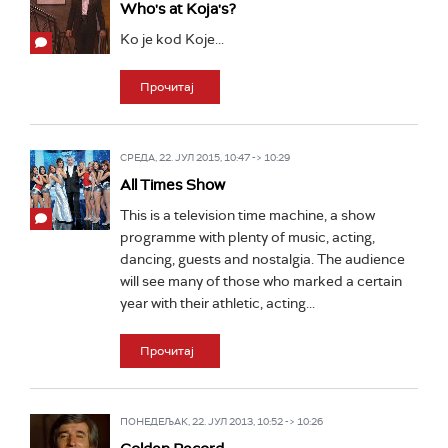
Who's at Koja's?
Ko je kod Koje...
Прочитај
СРЕДА, 22. ЈУЛ 2015, 10:47 -> 10:29
All Times Show
This is a television time machine, a show
programme with plenty of music, acting,
dancing, guests and nostalgia. The audience
will see many of those who marked a certain
year with their athletic, acting...
Прочитај
ПОНЕДЕЉАК, 22. ЈУЛ 2013, 10:52 -> 10:26