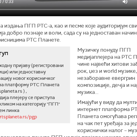
а издања ПГП РТС-а, као и песме које аудиторијум св
ја добро познаје и воли, сада су на једноставан начи
рисницима РТС Планете.
Музичку понуду ПГП
туп
медијаплејера на РТС 
чине највећи хитови за
ходну пријаву (регистровани
рок, џез и world музике,
ци) или једноставну
незаборавне евергрин
ацију новог корисничког
 за платформу РТС Планета
композиције, дечја и н
planeta.rs ) ,
музика...
ија плејеру се приступа
Имајући у виду да мулт
кликом на категорију "ПГП"
интернет платформа Р
ем линка
Планета омогућава рег
/rtsplaneta.rs/pgp
на чак пет уређаја за је
кориснички налог – муз