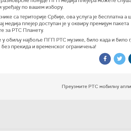
и разноврсне понуде ПГП медија плејера можете слуша
 уређају по вашем избору.
нике са територије Србије, ова услуга је бесплатна а
ај медија плејер доступан је у оквиру премијум пакета
те за РТС Планету.
 у обиљу најбоље ПГП РТС музике, било када и било г
, без прекида и временског ограничења!
Преузмите РТС мобилну апли