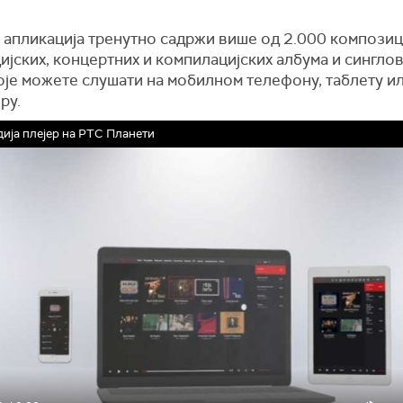
 апликација тренутно садржи више од 2.000 композиц
ијских, концертних и компилацијских албума и сингло
оје можете слушати на мобилном телефону, таблету и
ру.
ија плејер на РТС Планети