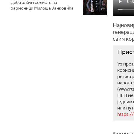
деби албум солисте на
хармоници Милоша Јанковића
Најновиј
генераци
свим ко
Прис
Уз прет
корисни
регистр
налога
(www.rts
ПГП мед
једним 
или пут
https:/