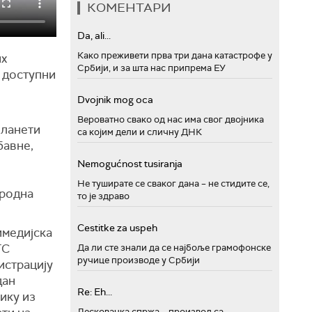
КОМЕНТАРИ
Da, ali...
Како преживети прва три дана катастрофе у
их
Србији, и за шта нас припрема ЕУ
н доступни
Dvojnik mog oca
Вероватно свако од нас има свог двојника
Планети
са којим дели и сличну ДНК
бавне,
Nemogućnost tusiranja
Не туширате се сваког дана – не стидите се,
ародна
то је здраво
Cestitke za uspeh
имедијска
ТС
Да ли сте знали да се најбоље грамофонске
ручице производе у Србији
истрацију
дан
Re: Eh...
ику из
Лесковачка спржа – производ са