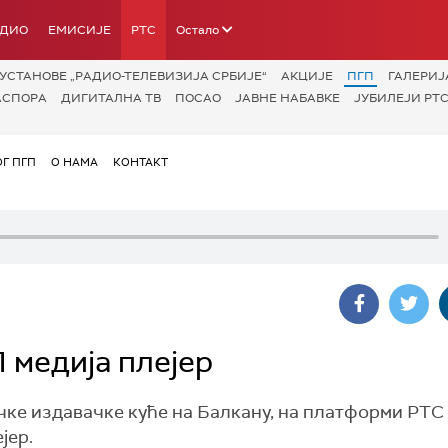
АДИО
ЕМИСИЈЕ
РТС
Остало
УСТАНОВЕ „РАДИО-ТЕЛЕВИЗИЈА СРБИЈЕ“
АКЦИЈЕ
ПГП
ГАЛЕРИЈ
АСПОРА
ДИГИТАЛНА ТВ
ПОСАО
ЈАВНЕ НАБАВКЕ
ЈУБИЛЕЈИ РТС
ОГ ПГП
О НАМА
КОНТАКТ
 медија плејер
чке издавачке куће на Балкану, на платформи РТС
јер.