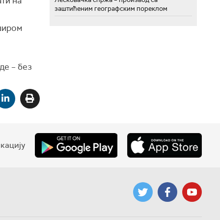
ти на
заштићеним географским пореклом
 широм
де – без
кацију