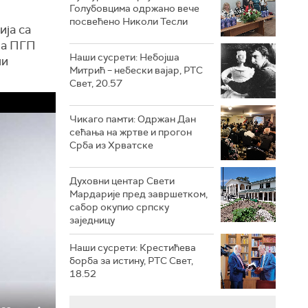
Голубовцима одржано вече
посвећено Николи Тесли
ија са
ва ПГП
Наши сусрети: Небојша
ли
Митрић – небески вајар, РТС
Свет, 20.57
Чикаго памти: Одржан Дан
сећања на жртве и прогон
Срба из Хрватске
Духовни центар Свети
Мардарије пред завршетком,
сабор окупио српску
заједницу
Наши сусрети: Крестићева
борба за истину, РТС Свет,
18.52