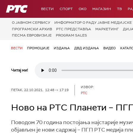
РТС
ВЕСТИ
СПОРТ
OKO
МАГАЗИН
ТВ
Р
О JАВНОМ СЕРВИСУ
ИНФОРМАТОР О РАДУ ЈАВНЕ МЕДИЈСКЕ 
ПРОГРАМСКИ АРХИВ
РТС ПРЕДСТАВЉА
МАРКЕТИНГ
ДИЈ
ПЕСМА ЕВРОВИЗИЈЕ
PROGRAM SALES
ВЕСТИ
ПРОМОЦИЈЕ
ИЗДАЊА
ДВД ИЗДАЊА
ВИДЕО
КАТАЛ
Читај ми!
ИЗВОР:
ПЕТАК, 22.10.2021, 12:48 -> 17:19
РТС
Ново на РТС Планети – ПГП
Поводом 70 година постојања најстарије музи
објављен је нови садржај – ПГП РТС медија пле