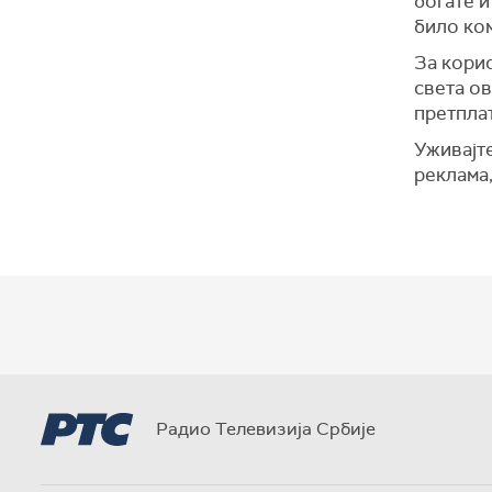
богате 
било ком
За корис
света ов
претпла
Уживајте
реклама
Радио Телевизија Србије