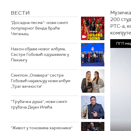
ВЕСТИ
Музичка
200 студ
"Досадна песма"- нови сингл
РТС-а, к
популарног бенда браће
компјуте
Чегањац
ПГП мед
Након објаве новог албума,
Сестре Гобовић одушевиле у
Пекингу
Синглом „Оливера" сестре
Гобовић најављују нови албум
„Траг вечности"
"Трубачка душа", нови сингл
трубача Дејан Илића
"Живот у тоновима хармонике"