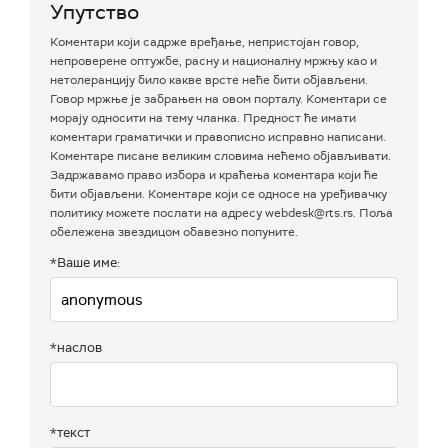
Упутство
Коментари који садрже вређање, непристојан говор,
непроверене оптужбе, расну и националну мржњу као и
нетолеранцију било какве врсте неће бити објављени.
Говор мржње је забрањен на овом порталу. Коментари се
морају односити на тему чланка. Предност ће имати
коментари граматички и правописно исправно написани.
Коментаре писане великим словима нећемо објављивати.
Задржавамо право избора и краћења коментара који ће
бити објављени. Коментаре који се односе на уређивачку
политику можете послати на адресу webdesk@rts.rs. Поља
обележена звездицом обавезно попуните.
*Ваше име:
*наслов
*текст