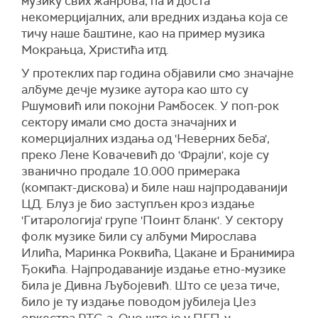
музику свих жанрова, па и доста
некомерцијалних, али вредних издања која се
тичу наше баштине, као на пример музика
Мокрањца, Христића итд.
У протеклих пар година објавили смо значајне
албуме дечје музике аутора као што су
Ршумовић или покојни Рамбосек. У поп-рок
сектору имали смо доста значајних и
комерцијалних издања од 'Неверних беба',
преко Лене Ковачевић до 'Фрајли', које су
званично продале 10.000 примерака
(компакт-дискова) и биле наш најпродаванији
ЦД. Блуз је био заступљен кроз издање
'Гитарологија' групе 'Поинт бланк'. У сектору
фолк музике били су албуми Мирослава
Илића, Маринка Роквића, Цакане и Бранимира
Ђокића. Најпродаваније издање етно-музике
била је Дивна Љубојевић. Што се џеза тиче,
било је ту издање поводом јубилеја Џез