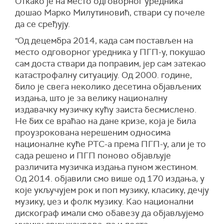
Откако је на место одговорног уредника
дошао Марко Милутиновић, ствари су почеле
да се сређују.
"Од децембра 2014, када сам постављен на
место одговорног уредника у ПГП-у, покушао
сам доста ствари да поправим, јер сам затекао
катастрофалну ситуацију. Од 2000. године,
било је свега неколико десетина објављених
издања, што је за велику националну
издавачку музичку кућу заиста бесмислено.
Не бих се враћао на дане кризе, која је била
проузрокована нерешеним односима
националне куће РТС-а према ПГП-у, али је то
сада решено и ПГП поново објављује
различита музичка издања пуном жестином.
Од 2014. објавили смо више од 170 издања, у
које укључујем рок и поп музику, класику, дечју
музику, џез и фолк музику. Као национални
дискограф имали смо обавезу да објављујемо