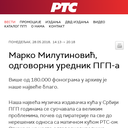
РТС
ВЕСТИ
ПРОМОЦИЈЕ
ИЗДАЊА
ДВД ИЗДАЊА
ВИДЕО
КАТАЛОГ ПГП
О НАМА
КОНТАКТ
ПОНЕДЕЉАК, 28.05.2018, 14:13 -> 20:18
Марко Милутиновић,
одговорни уредник ПГП-а
Више од 180.000 фонограма у архиву је
наше највеће благо.
Наша највећа музичка издавачка кућа у Србији
ПГП годинама се суочавала са великим
проблемима, почев од пиратерије па све до
нерешених односа са матичном кућом РТС-ом.