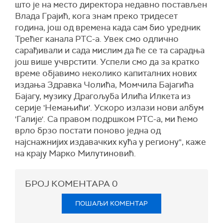
што је на место директора недавно постављен
Влада Грајић, кога знам преко тридесет
година, још од времена када сам био уредник
Трећег канала РТС-а. Увек смо одлично
сарађивали и сада мислим да ће се та сарадња
још више учврстити. Успели смо да за кратко
време објавимо неколико капиталних нових
издања Здравка Чолића, Момчила Бајагића
Бајагу, музику Драгољуба Илића Илкета из
серије 'Немањићи'. Ускоро излази нови албум
'Галије'. Са правом подршком РТС-а, ми ћемо
врло брзо постати поново једна од
најснажнијих издавачких кућа у региону", каже
на крају Марко Милутиновић.
БРОЈ КОМЕНТАРА
0
ПОШАЉИ КОМЕНТАР