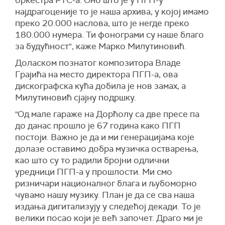
оркестра РТС-а. Оно што је у ПГП-у
најдрагоценије то је наша архива, у којој имамо
преко 20.000 наслова, што је негде преко
180.000 нумера. Ти фонограми су наше благо
за будућност", каже Марко Милутиновић.
Доласком познатог композитора Владе
Грајића на место директора ПГП-а, ова
дискографска кућа добила је нов замах, а
Милутиновић сјајну подршку.
"Од мале гараже на Дорћолу са две пресе па
до данас прошло је 67 година како ПГП
постоји. Важно је да и ми генерацијама које
долазе оставимо добра музичка остварења,
као што су то радили бројни одлични
уредници ПГП-а у прошлости. Ми смо
ризничари националног блага и љубоморно
чувамо нашу музику. План је да се сва наша
издања дигитализују у следећој декади. То је
велики посао који је већ започет. Драго ми је