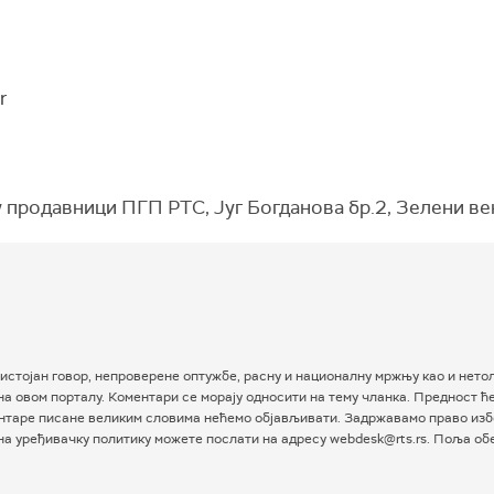
r
 продавници ПГП РТС, Југ Богданова бр.2, Зелени в
истојан говор, непроверене оптужбе, расну и националну мржњу као и нетол
а овом порталу. Коментари се морају односити на тему чланка. Предност ћ
таре писане великим словима нећемо објављивати. Задржавамо право избо
 на уређивачку политику можете послати на адресу webdesk@rts.rs. Поља о