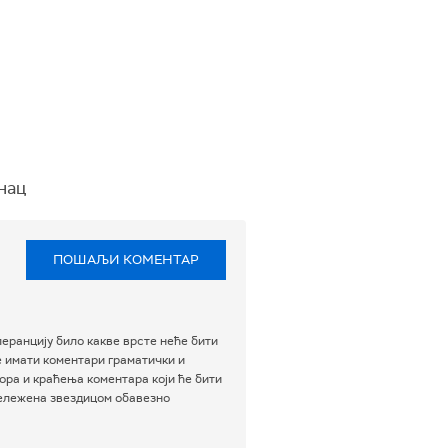
енац
ПОШАЉИ КОМЕНТАР
еранцију било какве врсте неће бити
е имати коментари граматички и
ра и краћења коментара који ће бити
бележена звездицом обавезно