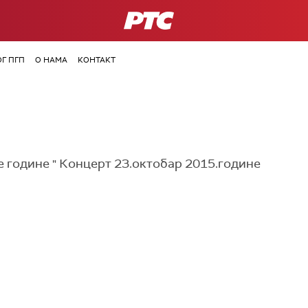
РТС
ОГ ПГП
О НАМА
КОНТАКТ
ше године " Концерт 23.октобар 2015.године