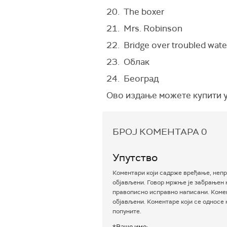
20. The boxer
21. Mrs. Robinson
22. Bridge over troubled wate
23. Облак
24. Београд
Ово издање можете купити у
БРОЈ КОМЕНТАРА
0
Упутство
Коментари који садрже вређање, непр
објављени. Говор мржње је забрањен н
правописно исправно написани. Комен
објављени. Коментаре који се односе
попуните.
*Ваше име: