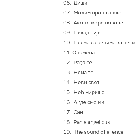
06. Диши
07. Молим пролазнике
08. Ако те море позове
09. Никад није
10. Песма са речима за песм
11. Опомена
12. Рађа се
13. Нема те
14. Нови свет
15. Ноћ мирише
16. А где смо ми
17. Сан
18. Panis angelicus
19. The sound of silencе