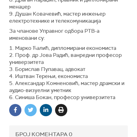
менаџер
9. Душан Ковачевић, мастер инжењер
електротехнике и телекомуникација
За чланове Управног одбора РТВ-а
именовани су:
1. Марко Ћалић, дипломирани економиста
2. Проф. др Јова Радић, ванредни професор
универзитета
3. Борислав Пупавац, адвокат
4. Иштван Терењи, економиста
5. Александар Комненовић, мастер драмски и
аудио-визуелни уметник
6. Синиша Бокан, професор универзитета
БРОЈ КОМЕНТАРА
0