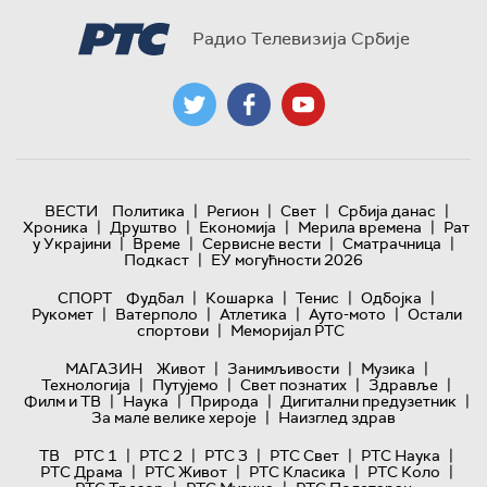
Радио Телевизија Србије
|
|
|
|
ВЕСТИ
Политика
Регион
Свет
Србија данас
|
|
|
|
Хроника
Друштво
Економија
Мерила времена
Рат
|
|
|
|
у Украјини
Време
Сервисне вести
Сматрачница
|
Подкаст
ЕУ могућности 2026
|
|
|
|
СПОРТ
Фудбал
Кошарка
Тенис
Одбојка
|
|
|
|
Рукомет
Ватерполо
Атлетика
Ауто-мото
Остали
|
спортови
Меморијал РТС
|
|
|
МАГАЗИН
Живот
Занимљивости
Музика
|
|
|
|
Технологијa
Путујемо
Свет познатих
Здравље
|
|
|
|
Филм и ТВ
Наука
Природа
Дигитални предузетник
|
За мале велике хероје
Наизглед здрав
|
|
|
|
|
ТВ
РТС 1
РТС 2
РТС 3
РТС Свет
РТС Наука
|
|
|
|
РТС Драма
РТС Живот
РТС Класика
РТС Коло