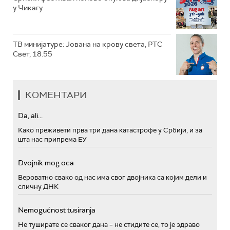
у Чикагу
ТВ минијатуре: Јована на крову света, РТС
Свет, 18.55
КОМЕНТАРИ
Da, ali...
Како преживети прва три дана катастрофе у Србији, и за
шта нас припрема ЕУ
Dvojnik mog oca
Вероватно свако од нас има свог двојника са којим дели и
сличну ДНК
Nemogućnost tusiranja
Не туширате се сваког дана – не стидите се, то је здраво