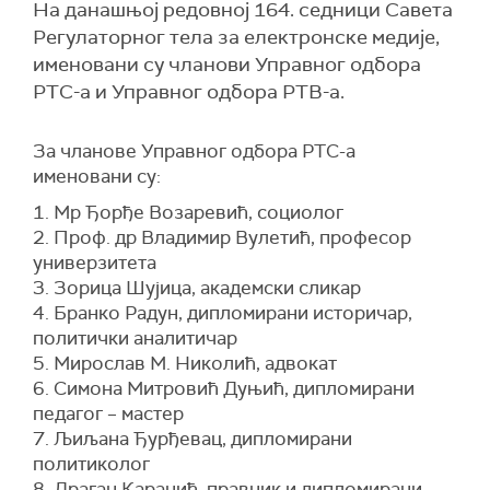
На данашњој редовној 164. седници Савета
Регулаторног тела за електронске медије,
именовани су чланови Управног одбора
РТС-а и Управног одбора РТВ-а.
За чланове Управног одбора РТС-а
именовани су:
1. Мр Ђорђе Возаревић, социолог
2. Проф. др Владимир Вулетић, професор
универзитета
3. Зорица Шујица, академски сликар
4. Бранко Радун, дипломирани историчар,
политички аналитичар
5. Мирослав М. Николић, адвокат
6. Симона Митровић Дуњић, дипломирани
педагог – мастер
7. Љиљана Ђурђевац, дипломирани
политиколог
8. Драган Караџић, правник и дипломирани