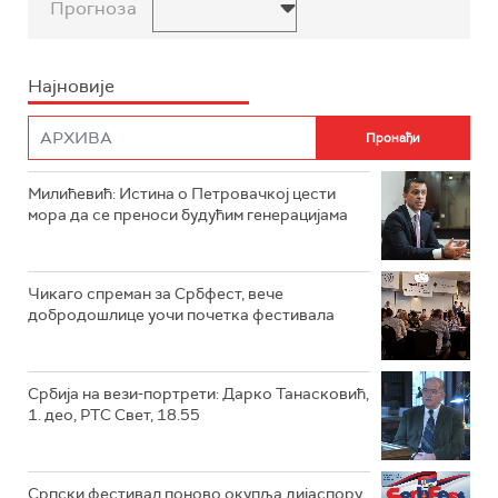
Прогноза
Најновије
Милићевић: Истина о Петровачкој цести
мора да се преноси будућим генерацијама
Чикаго спреман за Србфест, вече
добродошлице уочи почетка фестивала
Србија на вези-портрети: Дарко Танасковић,
1. део, РТС Свет, 18.55
Српски фестивал поново окупља дијаспору