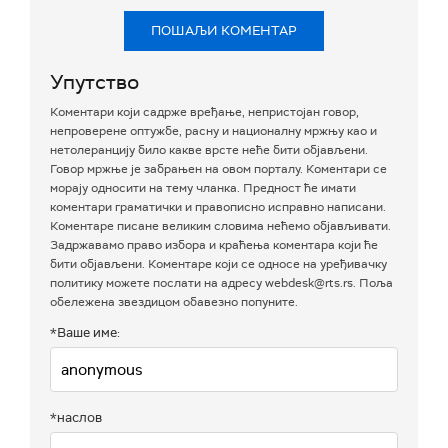
ПОШАЉИ КОМЕНТАР
Упутство
Коментари који садрже вређање, непристојан говор,
непроверене оптужбе, расну и националну мржњу као и
нетолеранцију било какве врсте неће бити објављени.
Говор мржње је забрањен на овом порталу. Коментари се
морају односити на тему чланка. Предност ће имати
коментари граматички и правописно исправно написани.
Коментаре писане великим словима нећемо објављивати.
Задржавамо право избора и краћења коментара који ће
бити објављени. Коментаре који се односе на уређивачку
политику можете послати на адресу webdesk@rts.rs. Поља
обележена звездицом обавезно попуните.
*Ваше име:
*наслов