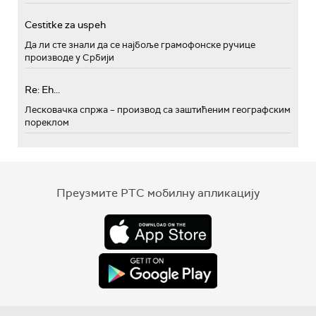
Cestitke za uspeh
Да ли сте знали да се најбоље грамофонске ручице
производе у Србији
Re: Eh...
Лесковачка спржа – производ са заштићеним географским
пореклом
Преузмите РТС мобилну апликацију