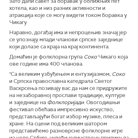
зато дали савет за боравак у оближњих пет
хотела, као и низ разних активности и
атракција које се могу видети током боравка у
Чикагу.
Наравно, догађај има и непроцењив значај јер
се упознају млади чланови српске заједнице
који долазе са краја на крај континента.
Домаћин је фолклорна група
Соко
Чикаго која
ове године има 400 чланова.
"Са великим узбуђењем и ентузијазмом,
Соко
и Српска православна катедрала Светог
Васкрсења позивају вас да нам се придружите
на незаборавној прослави традиције, културе
и заједнице на
Фолклоријади
. Овогодишњи
фестивал обећава импресивно искуство,
представљајући богат избор музике, плеса и
хране. На сцени под великим шатором
представићемо разноврсне фолклорне игре
из целе Србије, нудећи јединствену прилику да