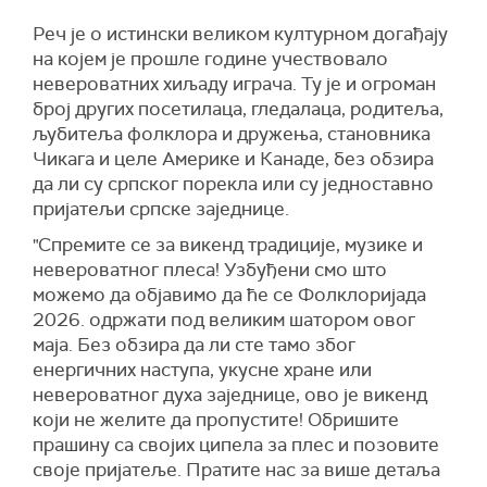
Реч је о истински великом културном догађају
на којем је прошле године учествовало
невероватних хиљаду играча. Ту је и огроман
број других посетилаца, гледалаца, родитеља,
љубитеља фолклора и дружења, становника
Чикага и целе Америке и Канаде, без обзира
да ли су српског порекла или су једноставно
пријатељи српске заједнице.
"Спремите се за викенд традиције, музике и
невероватног плеса! Узбуђени смо што
можемо да објавимо да ће се Фолклоријада
2026. одржати под великим шатором овог
маја. Без обзира да ли сте тамо због
енергичних наступа, укусне хране или
невероватног духа заједнице, ово је викенд
који не желите да пропустите! Обришите
прашину са својих ципела за плес и позовите
своје пријатеље. Пратите нас за више детаља