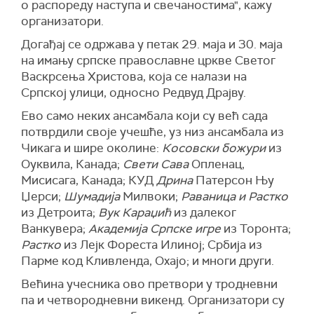
о распореду наступа и свечаностима", кажу
организатори.
Догађај се одржава у петак 29. маја и 30. маја
на имању српске православне цркве Светог
Васкрсења Христова, која се налази на
Српској улици, односно Редвуд Драјву.
Ево само неких ансамбала који су већ сада
потврдили своје учешће, уз низ ансамбала из
Чикага и шире околине:
Косовски божури
из
Оуквила, Канада;
Свети Сава
Опленац,
Мисисага, Канада; КУД
Дрина
Патерсон Њу
Џерси;
Шумадија
Милвоки;
Раваница и Растко
из Детроита;
Вук Караџић
из далеког
Ванкувера;
Академија Српске игре
из Торонта;
Растко
из Лејк Фореста Илиној; Србија из
Парме код Кливленда, Охајо; и многи други.
Већина учесника ово претвори у тродневни
па и четвородневни викенд. Организатори су