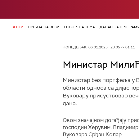
ВЕСТИ
СРБИЈА НА ВЕЗИ
ОТВОРЕНА ТЕМА
ДАНАС НА ПРОГРАМ
ПОНЕДЕЉАК, 06.01.2025, 23:05 -> 01:11
Министар Милић
Министар без портфеља у В
области односа са дијаспор
Вуковару присуствовао ве
дана.
Овом значајном догађају пр
господин Херувим, Владимир 
Вуковара Срђан Колар.