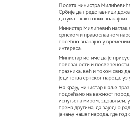
Посета министра Милићевића
Србије да представници држ
датума – како оних значајних 
Министар Милићевић наглашав
српском и православном народ
посебно значајно у временим
интереса.
Министар истиче да је прису
повезаности и посвећености 
празника, већ и током свих да
јединства српског народа, у
На крају, министар шаље праз
подсећамо на важност породи
испуњена миром, здрављем, у
према другима, да заједно ра
јачању нашег народа, где год 