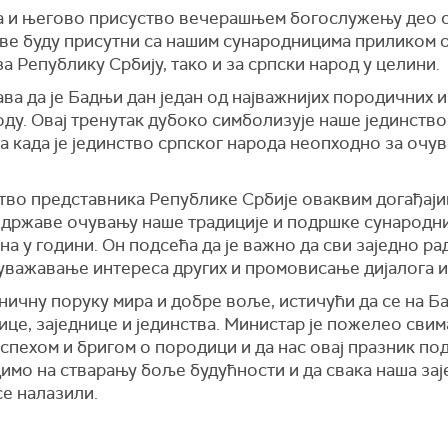
 и његово присуство вечерашњем богослужењу део с
аве буду присутни са нашим сународницима приликом
за Републику Србију, тако и за српски народ у целини.
а да је Бадњи дан један од најважнијих породичних и
у. Овај тренутак дубоко симболизује наше јединство,
а када је јединство српског народа неопходно за очу
ство представника Републике Србије оваквим догађаји
државе очувању наше традиције и подршке сународни
на у години. Он подсећа да је важно да сви заједно ра
з уважавање интереса других и промовисање дијалога 
ничну поруку мира и добре воље, истичући да се на Б
це, заједнице и јединства. Министар је пожелео свим
спехом и бригом о породици и да нас овај празник по
димо на стварању боље будућности и да свака наша за
се налазили.