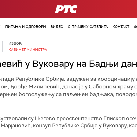
РТС
У
ПИТАЊА И ОДГОВОРИ
ВИДЕО
О ПРИЈЕМУ САТЕЛИТА
КОНТАКТ
Ф
ИЗВОР:
КАБИНЕТ МИНИСТРА
евић у Вуковару на Бадњи да
лади Републике Србије, задужен за координацију 
ом, Ђорђе Милићевић, данас је у Саборном храму с
черњем богослужењу са паљењем бадњака, повод
исуствовали су Његово преосвештенство Епископ осе
Марјановић, конзул Републике Србије у Вуковару, ка