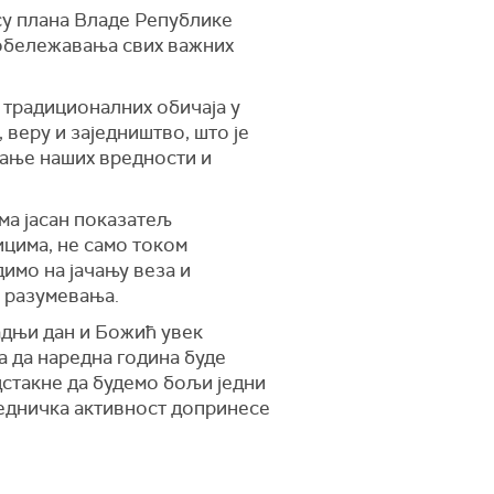
у плана Владе Републике
 обележавања свих важних
 традиционалних обичаја у
 веру и заједништво, што је
вање наших вредности и
ма јасан показатељ
цима, не само током
димо на јачању веза и
и разумевања.
адњи дан и Божић увек
а да наредна година буде
дстакне да будемо бољи једни
једничка активност допринесе