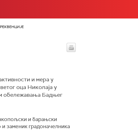
РЕКВЕНЦИЈЕ
н
активности и мера у
ветог оца Николаја у
ом обележавања Бадњег
чкопољски и барањски
о и заменик градоначелника