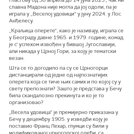
Гласгову од 30 априла до 14 јуна 2025.; чак ни
славна Мадона није могла да јој одоли, па је
играла у „Веселој удовици“ у јуну 2024. у Лос
Анђелесу.
„Краљица оперете“, како је називају, играла се
у Београду давне 1965. и 1979. године, комад
је с' успехом извођен у бившој Југославији,
али никада у Црној Гори, за коју је тематски
везан.
Шта се то догодило па су се Црногорци
дистанцирали од једне од најпознатијих
оперета која се тиче њих самих и по којој су у
свету препознати? Зашто је представа у Бечу
била скандалозно прекинута и ко је то
организовао?
„Весела удовица“ је премијерно приказана у
Бечу у децембру 1905. у изведби коју је
поставио Франц Лехар, глумци су били у
модификованој црногорској одећи, са