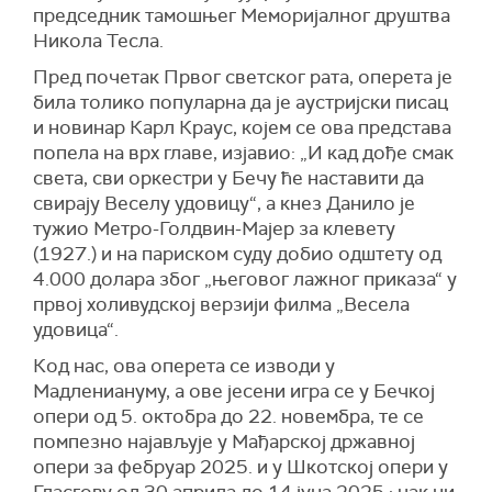
председник тамошњег Меморијалног друштва
Никола Тесла.
Пред почетак Првог светског рата, оперета је
била толико популарна да је аустријски писац
и новинар Карл Краус, којем се ова представа
попела на врх главе, изјавио: „И кад дође смак
света, сви оркестри у Бечу ће наставити да
свирају Веселу удовицу“, а кнез Данило је
тужио Метро-Голдвин-Мајер за клевету
(1927.) и на париском суду добио одштету од
4.000 долара због „његовог лажног приказа“ у
првој холивудској верзији филма „Весела
удовица“.
Код нас, ова оперета се изводи у
Мадлениануму, а ове јесени игра се у Бечкој
опери од 5. октобра до 22. новембра, те се
помпезно најављује у Мађарској државној
опери за фебруар 2025. и у Шкотској опери у