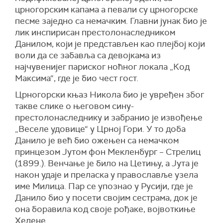
црногорским капама а певали су црногорске
песме заједно са немачким. Главни јунак био је
лик инспирисан престолонаследником
Данилом, који је представљен као плејбој који
воли да се забавља са девојкама из
најчувенијег париског ноћног локала „Код
Максима“, где је био чест гост.
Црногорски књаз Никола био је увређен због
такве слике о његовом сину-
престолонаследнику и забранио је извођење
„Веселе удовице“ у Црној Гори. У то доба
Данило је већ био ожењен са немачком
принцезом Јутом фон Мекленбург – Стрелиц
(1899.). Венчање је било на Цетињу, а Јута је
након удаје и преласка у православље узела
име Милица. Пар се упознао у Русији, где је
Данило био у посети својим сестрама, док је
она боравила код своје рођаке, војвоткиње
Хелене.