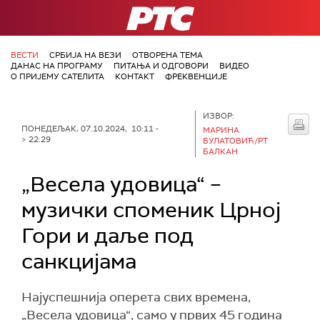
РТС
ВЕСТИ
СРБИЈА НА ВЕЗИ
ОТВОРЕНА ТЕМА
ДАНАС НА ПРОГРАМУ
ПИТАЊА И ОДГОВОРИ
ВИДЕО
О ПРИЈЕМУ САТЕЛИТА
КОНТАКТ
ФРЕКВЕНЦИЈЕ
ИЗВОР:
ПОНЕДЕЉАК, 07.10.2024, 10:11 -
МАРИНА
> 22:29
БУЛАТОВИЋ/РТ
БАЛКАН
„Весела удовица“ –
музички споменик Црној
Гори и даље под
санкцијама
Најуспешнија оперета свих времена,
„Весела удовица“, само у првих 45 година