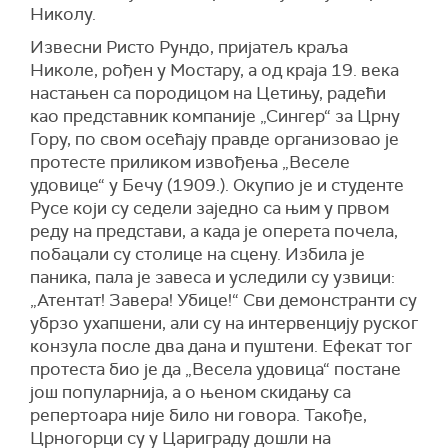
Николу.
Извесни Ристо Рундо, пријатељ краља
Николе, рођен у Мостару, а од краја 19. века
настањен са породицом на Цетињу, радећи
као представник компаније „Сингер“ за Црну
Гору, по свом осећају правде организовао је
протесте приликом извођења „Веселе
удовице“ у Бечу (1909.). Окупио је и студенте
Русе који су седели заједно са њим у првом
реду на представи, а када је оперета почела,
побацали су столице на сцену. Избила је
паника, пала је завеса и уследили су узвици:
„Атентат! Завера! Убице!“ Сви демонстранти су
убрзо ухапшени, али су на интервенцију руског
конзула после два дана и пуштени. Ефекат тог
протеста био је да „Весела удовица“ постане
још популарнија, а о њеном скидању са
репертоара није било ни говора. Такође,
Црногорци су у Цариграду дошли на