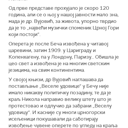
Од прве представе прохујало је скоро 120
година, али се о њој у нашој јавности мало зна,
мада је др. Вујовић, за живота, упорно тврдио
да је то „највећи музички споменик Црној Гори
који постоји“.
Оперета је после Беча извођена у читавој
царевини, затим 1909. у Цариграду и
Копенхагену, па у Лондону, Паризу… Обишла је
цео свет а извођена је на многим светским
језицима, на свим континентима.
У својој књизи, др Вујовић наглашава да
постављање „Веселе удовице“ у Бечу није
имало никакву политичку позадину, те да је
краљ Никола направио велику штету што је
протестовао и одлучио да забрани „Веселу
удовицу“. И касније су многи црногорски
исељеници покушавали да саботирају
извођење чувене оперете по угледу на краља