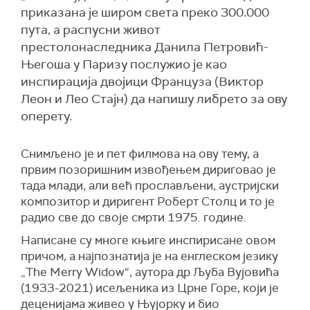
приказана је широм света преко 300.000
пута, а распусни живот
престолонаследника Данила Петровић-
Његоша у Паризу послужио је као
инспирација двојици Француза (Виктор
Леон и Лео Стајн) да напишу либрето за ову
оперету.
Снимљено је и пет филмова на ову тему, а
првим позоришним извођењем дириговао је
тада млади, али већ прослављени, аустријски
композитор и диригент Роберт Столц и то је
радио све до своје смрти 1975. године.
Написане су многе књиге инспирисане овом
причом, а најпознатија је на енглеском језику
„The Merry Widow“, аутора др Љуба Вујовића
(1933-2021) исељеника из Црне Горе, који је
деценијама живео у Њујорку и био