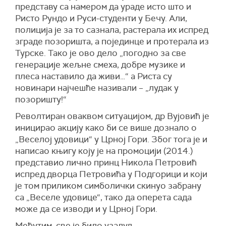
представу са намером да ураде исто што и
Ристо Рундо и Руси-студенти у Бечу. Али,
полиција је за то сазнала, растерала их испред
зграде позоришта, а појединце и протерала из
Турске. Тако је ово дело „погодно за све
генерације жељне смеха, добре музике и
плеса наставило да живи…“ а Риста су
новинари најчешће називали – „лудак у
позоришту!“
Револтиран оваквом ситуацијом, др Вујовић је
иницирао акцију како би се више дознало о
„Веселој удовици“ у Црној Гори. Због тога је и
написао књигу коју је на промоцији (2014.)
представио лично принц Никола Петровић
испред дворца Петровића у Подгорици и који
је том приликом симболички скинуо забрану
са „Веселе удовице“, тако да оперета сада
може да се изводи и у Црној Гори.
Међутим, све је било узалуд…