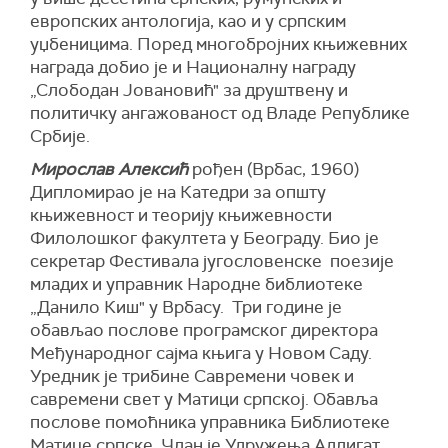
европских антологија, као и у српским
уџбеницима. Поред многобројних књижевних
награда добио је и Националну награду
„Слободан Јовановић" за друштвену и
политичку ангажованост од Владе Републике
Србије.
Мирослав Алексић
рођен (Врбас, 1960)
Дипломирао је на Катедри за општу
књижевност и теорију књижевности
Филолошког факултета у Београду. Био је
секретар Фестивала југословенске поезије
младих и управник Народне библиотеке
„Данило Киш" у Врбасу. Три године је
обављао послове програмског директора
Међународног сајма књига у Новом Саду.
Уредник је трибине Савремени човек и
савремени свет у Матици српској. Обавља
послове помоћника управника Библиотеке
Матице српске. Члан је Удружења Адлигат,