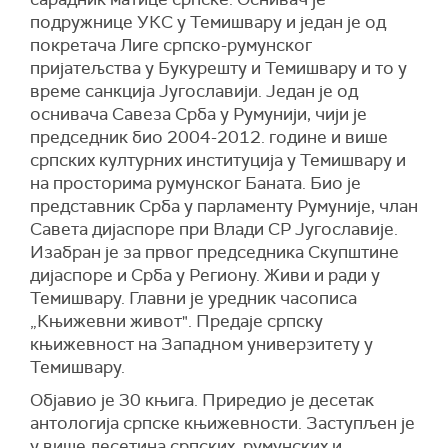
подружнице УКС у Темишвару и један је од
покретача Лиге српско-румунског
пријатељства у Букурешту и Темишвару и то у
време санкција Југославији. Један је од
оснивача Савеза Срба у Румунији, чији је
председник био 2004-2012. године и више
српских културних институција у Темишвару и
на просторима румунског Баната. Био је
представник Срба у парламенту Румуније, члан
Савета дијаспоре при Влади СР Југославије.
Изабран је за првог председника Скупштине
дијаспоре и Срба у Региону. Живи и ради у
Темишвару. Главни је уредник часописа
„Књижевни живот". Предаје српску
књижевност на Западном универзитету у
Темишвару.
Објавио је 30 књига. Приредио је десетак
антологија српске књижевности. Заступљен је
у више десетина српских, румунских и