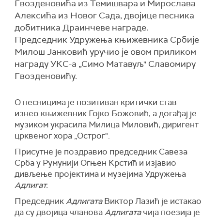
Гвозденовића из Темишвара и Мирослава
Алексића из Новог Сада, двојице песника
добитника Драинчеве награде.
Председник Удружења књижевника Србије
Милош Јанковић уручио је овом приликом
награду УКС-а „Симо Матавуљ" Славомиру
Гвозденовићу.
О песницима је позитиван критички став
изнео књижевник Гојко Божовић, а догађај је
музиком украсила Милица Миловић, диригент
црквеног хора „Острог".
Присутне је поздравио председник Савеза
Срба у Румунији Огњен Крстић и изјавио
дивљење пројектима и музејима Удружења
Адлигат.
Председник
Адлигата
Виктор Лазић је истакао
да су двојица чланова
Адлигата
чија поезија је