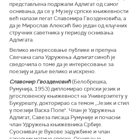
представљена подржали Адлигат од самог
оснивања, да се у Музеју српске књижевности
већ налази легат Славомира Гвозденовића, а
да је Мирослав Алексић био један од кључних
стручних саветника у периоду оснивања
Адлигата.
Велико интересовање публике и препуна
Свечана сала Удружења
Адлигат
синоћ је
сведочила о томе да је интересовање за
поезију и даље велико и искрено.
Славомир Гвозденовић
(Белобрешка,
Румунија, 1953) дипломирао српски језик и
југословенску књижевност на Универзитету у
Букурешту, докторирао са темом „Језик и стил
у поезији Васка Попе". Члан је Удружења
Адлигат, Савеза писаца Румуније и почасни
члан Удружења књижевника Србије.
Суоснивач је Вукове задужбине и члан
сарадник матице српске. Оснивач је