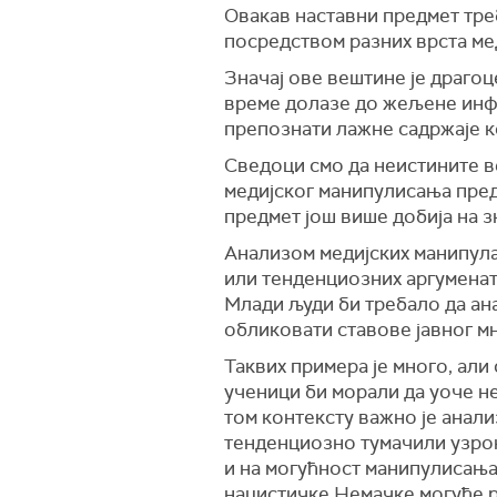
Овакав наставни предмет тре
посредством разних врста мед
Значај ове вештине је драгоц
време долазе до жељене инфо
препознати лажне садржаје кој
Сведоци смо да неистините в
медијског манипулисања предс
предмет још више добија на з
Анализом медијских манипула
или тенденциозних аргуменат
Млади људи би требало да ана
обликовати ставове јавног м
Таквих примера је много, али
ученици би морали да уоче не
том контексту важно је анал
тенденциозно тумачили узрок
и на могућност манипулисања 
нацистичке Немачке могуће р