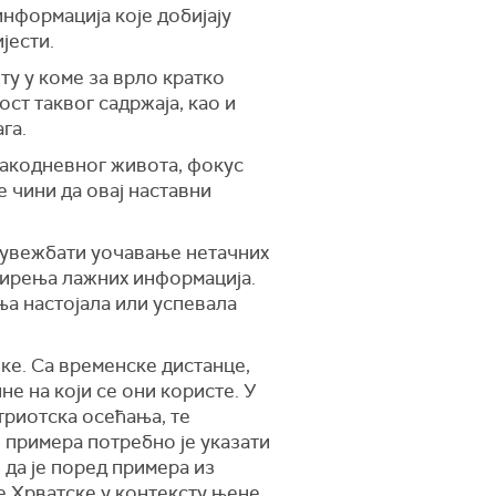
нформација које добијају
јести.
ту у коме за врло кратко
ст таквог садржаја, као и
га.
вакодневног живота, фокус
е чини да овај наставни
 увежбати уочавање нетачних
ширења лажних информација.
ња настојала или успевала
ке. Са временске дистанце,
не на који се они користе. У
триотска осећања, те
 примера потребно је указати
 да је поред примера из
 Хрватске у контексту њене