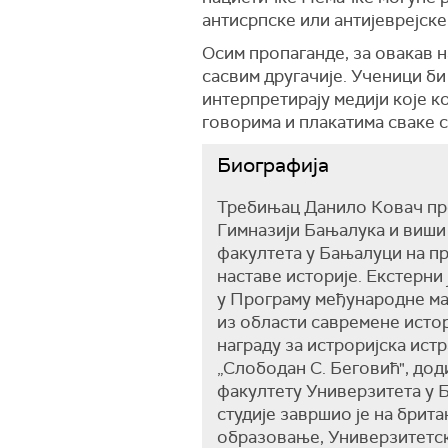
антисрпске или антијеврејске
Осим пропаганде, за овакав н
сасвим другачије. Ученици би
интерпретирају медији које 
говорима и плакатима сваке 
Биографија
Требињац Данило Ковач про
Гимназији Бањалука и виши
факултета у Бањалуци на п
наставе историје. Екстерни 
у Програму међународне ма
из области савремене исто
награду за истроријска ис
„Слободан С. Беговић", до
факултету Универзитета у Б
студије завршио је на брит
образовање, Универзитетск