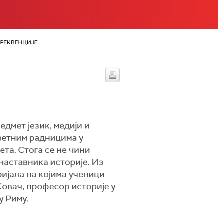
РЕКВЕНЦИЈЕ
едмет језик, медији и
светним радницима у
та. Стога се не чини
наставника историје. Из
ријала на којима ученици
овач, професор историје у
у Риму.