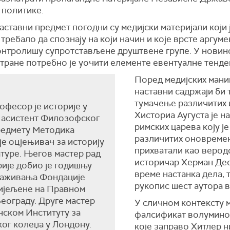
 политике.
аставни предмет погодни су медијски материјали који ј
 требало да спознају на који начин и које врсте аргум
контролишу супротстављене друштвене групе. У новин
стране потребно је уочити елементе евентуалне тенд
Поред медијских манип
наставни садржаји би 
тумачење различитих 
фесор је историје у
Хисториа Аугуста је н
 асистент Филозофског
римских царева коју ј
редмету Методика
различитих оновремени
је оцјењивач за историју
прихватали као веродо
туре. Његов мастер рад
историчар Херман Дес
рије добио је годишњу
време настанка дела, т
траживања Фондације
рукопис шест аутора в
дијељене на Правном
еограду. Друге мастер
У сличном контексту м
анском Институту за
фалсификат волумино
ог колеџа у Лондону.
које заправо Хитлер н