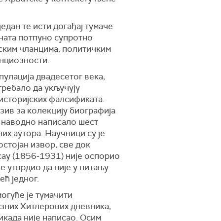
едан те исти догађај тумаче
ената потпуно супротно
ским чланцима, политичким
енциозности.
улација двадесетог века,
требало да укључују
историјских фалсификата.
азив за колекцију биографија
е наводно написало шест
х аутора. Научници су је
стојан извор, све док
ау (1856-1931) није оспорио
е утврдио да није у питању
ећ једног.
огуће је тумачити
зних Хитлерових дневника,
икада није написао. Осим