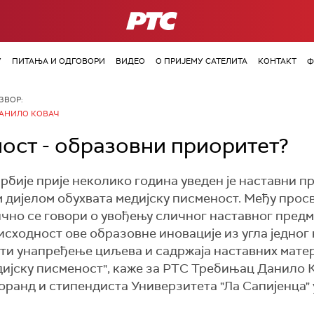
РТС
У
ПИТАЊА И ОДГОВОРИ
ВИДЕО
О ПРИЈЕМУ САТЕЛИТА
КОНТАКТ
Ф
ЗВОР:
АНИЛО КОВАЧ
ост - образовни приоритет?
рбије прије неколико година уведен је наставни пр
им дијелом обухвата медијску писменост. Међу про
но се говори о увођењу сличног наставног предме
ходност ове образовне иновације из угла једног 
дати унапређење циљева и садржаја наставних мате
дијску писменост", каже за РТС Требињац Данило К
ранд и стипендиста Универзитета "Ла Сапијенца" 