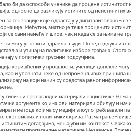
бало би да оспособи ученике да процене истинитост и
ија, односно да разликују истините од неистинитих ви
ен за генерације које одрастају у дигитализованом све
рмације. Међутим, знатно је теже проценити истинито
и се сами намећу и шире, чак и када се за њима не тра
ести могу угрозити здравље људи. Поред одлука из с
тавља и утицај на политичке изборе грађана. Стога с
начају у политички трусним подручјима.
ција коришћених у прошлости, ученици донекле могу
а, као и упознати неке од непроменљивих принципа 
лизирају на који начин су средства јавног информиса
њења.
 су типични пропагандни материјали нацистичке Немач
тачне аргументе којима ови материјали обилују и начи
изирати методе којима су медији злоупотребљавали па
е економских и политичких криза. Разматрањем више
истинитим догађајима, мењајући им контекст. Свакако
азматрати пропагандне материјале Независне Државе