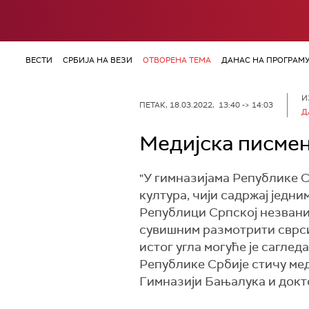
ВЕСТИ
СРБИЈА НА ВЕЗИ
ОТВОРЕНА ТЕМА
ДАНАС НА ПРОГРАМ
И
ПЕТАК, 18.03.2022, 13:40 -> 14:03
Д
Медијска писмен
"У гимназијама Републике С
култура, чији садржај једн
Републици Српској незванич
сувишним размотрити сврсис
истог угла могуће је сагле
Републике Србије стичу ме
Гимназији Бањалука и докто