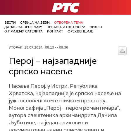
РТС
ВЕСТИ
СРБИЈА НА ВЕЗИ
ОТВОРЕНА ТЕМА
ДАНАС НА ПРОГРАМУ
ПИТАЊА И ОДГОВОРИ
ВИДЕО
О ПРИЈЕМУ САТЕЛИТА
КОНТАКТ
ФРЕКВЕНЦИЈЕ
УТОРАК, 15.07.2014, 08:13 -> 09:36
Перој – најзападније
српско насеље
Насеље Перој, у Истри, Република
Хрватска, најзападније је српско насеље на
јужнословенском етничком простору.
Монографија „Перој – пером романтичара“,
аутора свештеника архимандрита Данила
Љуботине, на један сликовит и
документован начин описује живот и