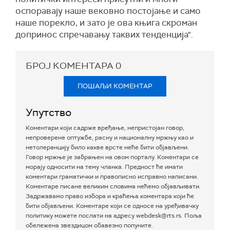
оспоравају наше вековно постојање и само
наше порекло, и зато је ова књига скроман
допринос спречавању таквих тенденција".
БРОЈ КОМЕНТАРА
0
ПОШАЉИ КОМЕНТАР
Упутство
Коментари који садрже вређање, непристојан говор,
непроверене оптужбе, расну и националну мржњу као и
нетолеранцију било какве врсте неће бити објављени.
Говор мржње је забрањен на овом порталу. Коментари се
морају односити на тему чланка. Предност ће имати
коментари граматички и правописно исправно написани.
Коментаре писане великим словима нећемо објављивати.
Задржавамо право избора и краћења коментара који ће
бити објављени. Коментаре који се односе на уређивачку
политику можете послати на адресу webdesk@rts.rs. Поља
обележена звездицом обавезно попуните.