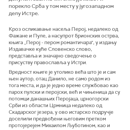
порекло Срба у том месту у југозападном
делу Истре.
Кроз осликавање насеља Перој, недалеко од
Фажане и Пуле, а насупрот брионских острва,
књига „Перој - пером романтичара", у издању
Издавачке куће Словенско слово,
представља и значајно сведочење о
присуству православља у Истри.
Вредност књиге је утолико већа што је и сам
њен аутор, отац Данило, не само родом из
тога места, и да је једно време службовао као
парох пулски и перојски, већ и чињеница да су
потомци данашњих Перојаца, црногорски
Срби из области Црмница недалеко од
Скадарског језера, у ово истарско подручје
доселили предвођени његовим претком
протојерејем Михаилом Љуботином, као и