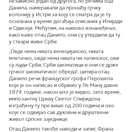
независно један од другога, по речима оца
Данила, намеравали да пронађу грчку
колонију у Истри за коју се сматра да је ту
основана у време догађаја описаних у Илијади
и Одисеји. Међутим, на њихово изнанеђење,
како каже отац Данило, они су утврдили да ту
у ствари живе Срби.
„Овде нема ништа венецијанско, ништа
млетачко, овде нема ништа ни латинског, ови
су људи Срби, Срби шизматици и они се држе
грчког шизматичког обреда", цитира отац
Данило речи француског грофа Перошела
које је он написао и објавио у Ле Ману давне
1874. године, након што је видео, зато време,
импозантну Цркву Светог Спиридона
изграђену ту пре више од 200 година и око
које се одвијао сав духовни и друштвени
живот српске заједнице.
Отац Данило такође наводи и запис Франа