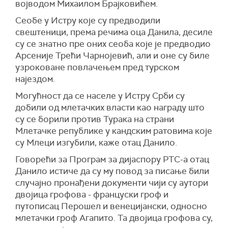
војводом Михаилом Брајковићем.
Сеобе у Истру које су предводили
свештеници, према речима оца Данила, десиле
су се знатно пре оних сеоба које је предводио
Арсеније Трећи Чарнојевић, али и оне су биле
узроковане повлачењем пред турском
најездом.
Могућност да се населе у Истру Срби су
добили од млетачких власти као награду што
су се борили против Турака на страни
Млетачке републике у кандским ратовима које
су Млеци изгубили, каже отац Данило.
Говорећи за Програм за дијаспору РТС-а отац
Данило истиче да су му повод за писање били
случајно пронађени документи чији су аутори
двојица грофова - француски гроф и
путописац Перошел и венецијански, односно
млетачки гроф Агапито. Та двојица грофова су,