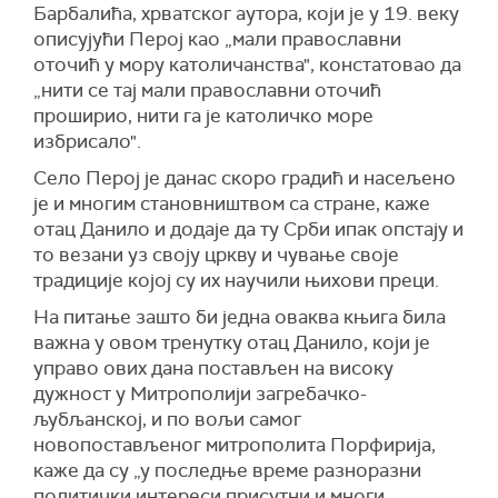
Барбалића, хрватског аутора, који је у 19. веку
описујући Перој као „мали православни
оточић у мору католичанства", констатовао да
„нити се тај мали православни оточић
проширио, нити га је католичко море
избрисало".
Село Перој је данас скоро градић и насељено
је и многим становништвом са стране, каже
отац Данило и додаје да ту Срби ипак опстају и
то везани уз своју цркву и чување своје
традиције којој су их научили њихови преци.
На питање зашто би једна оваква књига била
важна у овом тренутку отац Данило, који је
управо ових дана постављен на високу
дужност у Митрополији загребачко-
љубљанској, и по вољи самог
новопостављеног митрополита Порфирија,
каже да су „у последње време разноразни
политички интереси присутни и многи