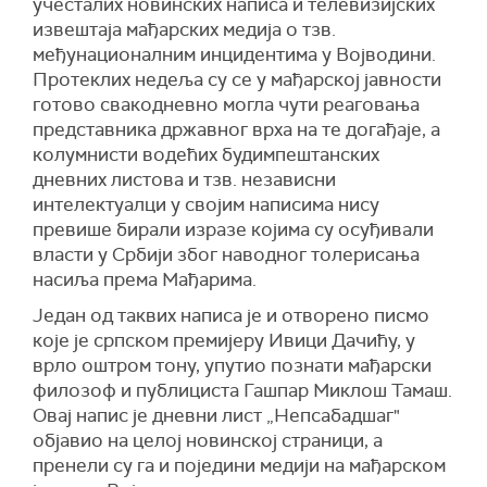
учесталих новинских написа и телевизијских
извештаја мађарских медија о тзв.
међунационалним инцидентима у Војводини.
Протеклих недеља су се у мађарској јавности
готово свакодневно могла чути реаговања
представника државног врха на те догађаје, а
колумнисти водећих будимпештанских
дневних листова и тзв. независни
интелектуалци у својим написима нису
превише бирали изразе којима су осуђивали
власти у Србији због наводног толерисања
насиља према Мађарима.
Један од таквих написа је и отворено писмо
које је српском премијеру Ивици Дачићу, у
врло оштром тону, упутио познати мађарски
филозоф и публициста Гашпар Миклош Тамаш.
Овај напис је дневни лист „Непсабадшаг"
објавио на целој новинској страници, а
пренели су га и поједини медији на мађарском