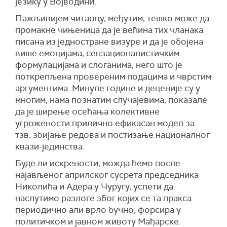
језику у Војводини.
Пажљивијем читаоцу, међутим, тешко може да
промакне чињеница да је већина тих чланака
писана из једностране визуре и да је обојена
више емоцијама, сензационалистичким
формулацијама и слоганима, него што је
поткрепљена провереним подацима и чврстим
аргументима. Минуле године и деценије су у
многим, нама познатим случајевима, показале
да је ширење осећања колективне
угрожености прилично ефикасан модел за
тзв. збијање редова и постизање националног
квази-јединства.
Буде ли искрености, можда ћемо после
најављеног априлског сусрета председника
Николића и Адерa у Чуругу, успети да
наслутимо разлоге због којих се та пракса
периодично али врло бучно, форсира у
политичком и јавном животу Мађарске.