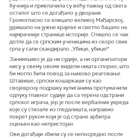
бучнија и привлачила су већу пажњу од свега
осталог што се догађало у дворани.
Громогласно се клицало великој Мађарској,
јуришало на јужне крајеве и светло бацало на
најмрачније странице историје. Отишло се чак
дотле да се српским ученицима из скоро свих
грла у сали скандирало „Убице, убице!".
Занимљиво је да ни судије, а ни организатори
нису у свему овоме видели ништа спорно, што
би могло бити повод за њихово реаговање.
Штавише, српски кошаркаши су као
својеврсну подршку хулиганима протумачили
одлуку главног судије да са терена одстрани
српског играча, јер је после вербалних увреда
које су стизале из гледалишта, направио
покрет руком који је од стране арбитра
оцењен као непристојан.
Ови догађаји збили су се непосредно после