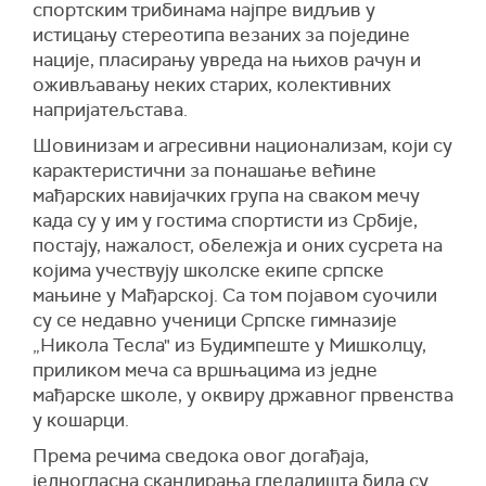
спортским трибинама најпре видљив у
истицању стереотипа везаних за поједине
нације, пласирању увреда на њихов рачун и
оживљавању неких старих, колективних
напријатељстава.
Шовинизам и агресивни национализам, који су
карактеристични за понашање већине
мађарских навијачких група на сваком мечу
када су у им у гостима спортисти из Србије,
постају, нажалост, обележја и оних сусрета на
којима учествују школске екипе српске
мањине у Мађарској. Са том појавом суочили
су се недавно ученици Српске гимназије
„Никола Тесла" из Будимпеште у Мишколцу,
приликом меча са вршњацима из једне
мађарске школе, у оквиру државног првенства
у кошарци.
Према речима сведока овог догађаја,
једногласна скандирања гледалишта била су