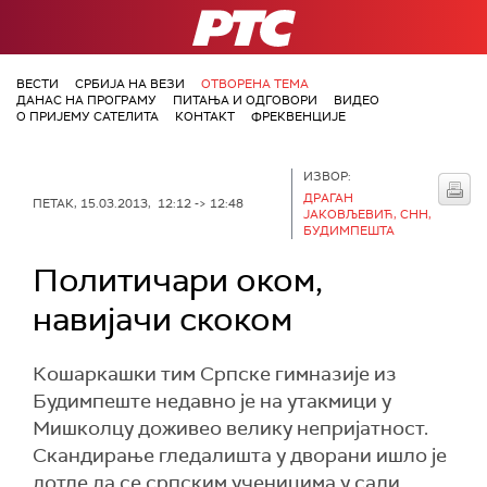
РТС
ВЕСТИ
СРБИЈА НА ВЕЗИ
ОТВОРЕНА ТЕМА
ДАНАС НА ПРОГРАМУ
ПИТАЊА И ОДГОВОРИ
ВИДЕО
О ПРИЈЕМУ САТЕЛИТА
КОНТАКТ
ФРЕКВЕНЦИЈЕ
ИЗВОР:
ДРАГАН
ПЕТАК, 15.03.2013, 12:12 -> 12:48
ЈАКОВЉЕВИЋ, СНН,
БУДИМПЕШТА
Политичари оком,
навијачи скоком
Кошаркашки тим Српске гимназије из
Будимпеште недавно је на утакмици у
Мишколцу доживео велику непријатност.
Скандирање гледалишта у дворани ишло је
дотле да се српским ученицима у сали