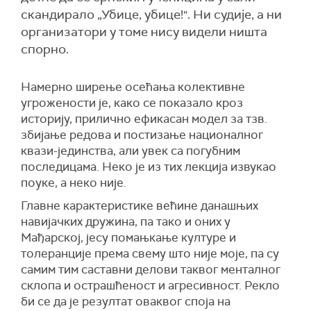
скандирало „Убице, убице!". Ни судије, а ни
организатори у томе нису видели ништа
спорно.
Намерно ширење осећања колективне
угрожености је, како се показало кроз
историју, прилично ефикасан модел за тзв.
збијање редова и постизање националног
квази-јединства, али увек са погубним
последицама. Неко је из тих лекција извукао
поуке, а неко није.
Главне карактеристике већине данашњих
навијачких дружина, па тако и оних у
Мађарској, јесу помањкање културе и
толеранције према свему што није моје, па су
самим тим саставни делови таквог менталног
склопа и острашћеност и агресивност. Рекло
би се да је резултат оваквог споја на