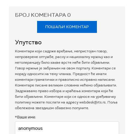
БРОЈ КОМЕНТАРА
0
ПОШАЉИ КОМЕНТАР
Упутство
Коментари који садрже вређање, непристојан говор,
непроверене оптужбе, расну и националну мржњу као и
нетолеранцију било какве врсте неће бити објављени.
Говор мржње је забрањен на овом порталу. Коментари се
морају односити на тему чланка. Предност ће имати
коментари граматички и правописно исправно написани.
Коментаре писане великим словима нећемо објављивати.
Задржавамо право избора и краћења коментара који ће
бити објављени. Коментаре који се односе на уређивачку
политику можете послати на адресу webdesk@rts.rs. Поља
обележена звездицом обавезно попуните.
*Ваше име: