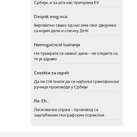
Србији, и за шта нас припрема ЕУ
Dvojnik mog oca
Вероватно свако од нас има свог двојника
са којим дели и сличну ДНК
Nemogućnost tusiranja
Не туширате се сваког дана – не стидите се,
то је здраво
Cestitke za uspeh
Да ли сте знали да се најбоље грамофонске
ручице производе у Србији
Re: Eh...
Лесковачка спржа – производ са
заштићеним географским пореклом