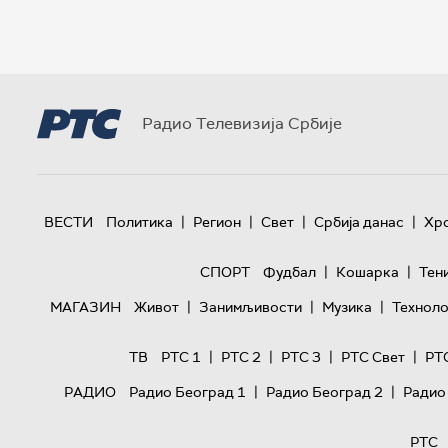
Радио Телевизија Србије
|
|
|
|
ВЕСТИ
Политика
Регион
Свет
Србија данас
Хр
|
|
СПОРТ
Фудбал
Кошарка
Тен
|
|
|
МАГАЗИН
Живот
Занимљивости
Музика
Техноло
|
|
|
|
ТВ
РТС 1
РТС 2
РТС 3
РТС Свет
РТ
|
|
РАДИО
Радио Београд 1
Радио Београд 2
Радио
РТС