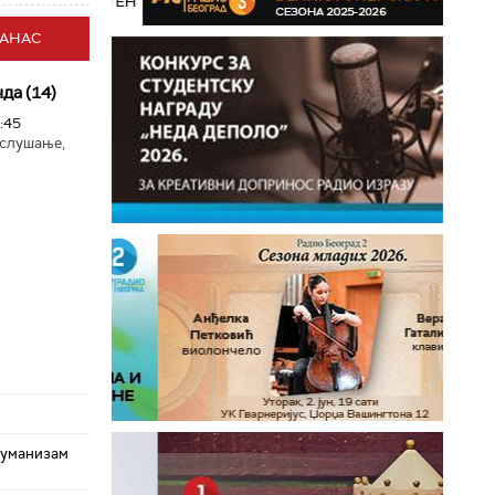
ДАНАС
да (14)
:45
 слушање,
хуманизам