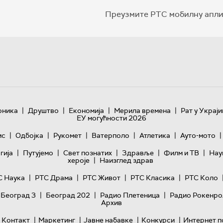
Преузмите РТС мобилну апли
|
|
|
|
оника
Друштво
Економија
Мерила времена
Рат у Украји
ЕУ могућности 2026
|
|
|
|
|
|
ис
Одбојка
Рукомет
Ватерполо
Атлетика
Ауто-мото
|
|
|
|
|
гијa
Путујемо
Свет познатих
Здравље
Филм и ТВ
Нау
|
хероје
Наизглед здрав
|
|
|
|
С Наука
РТС Драма
РТС Живот
РТС Класика
РТС Коло
|
|
|
 Београд 3
Београд 202
Радио Плетеница
Радио Рокенро
Архив
|
|
|
|
Контакт
Маркетинг
Јавне набавке
Конкурси
Интернет п