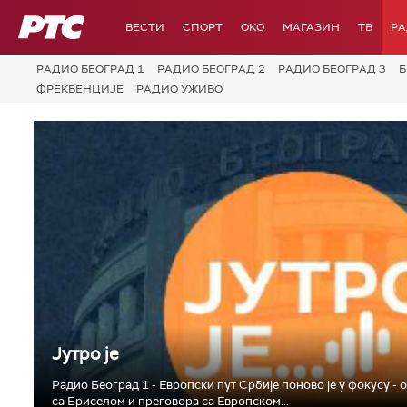
РТС
ВЕСТИ
СПОРТ
OKO
МАГАЗИН
ТВ
Р
РАДИО БЕОГРАД 1
РАДИО БЕОГРАД 2
РАДИО БЕОГРАД 3
Б
ФРЕКВЕНЦИЈЕ
РАДИО УЖИВО
Јутро је
Радио Београд 1 - Европски пут Србије поново је у фокусу - 
са Бриселом и преговора са Европском...