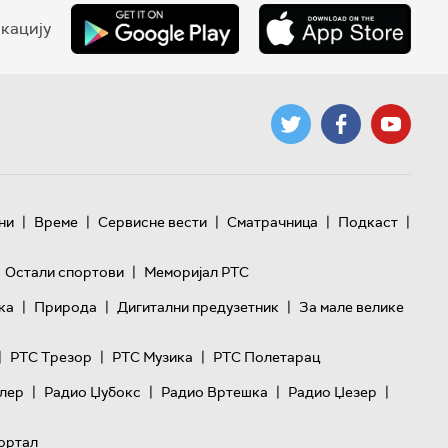
кацију
|
|
|
|
|
ни
Време
Сервисне вести
Сматрачница
Подкаст
|
Остали спортови
Меморијал РТС
|
|
|
ка
Природа
Дигитални предузетник
За мале велике
|
|
|
РТС Трезор
РТС Музика
РТС Полетарац
|
|
|
|
лер
Радио Џубокс
Радио Вртешка
Радио Џезер
ортал