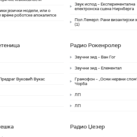
Звук испод – Експериментална
електронска сцена Нирнберга
ики језички модели, или о
у време роботске апокалипсе
Пол Лемерл: Рани византијски 
(1)
етеница
Радио Рокенролер
Звучни зид – Ван Гог
Звучни зид – Елементал
 Предраг Вуковић Вукас
Грамофон – „Осми нервни слом
Чорба
ЛП
ЛП
тешка
Радио Џезер