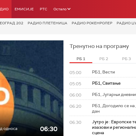
АДИО
ЕМИСИЈЕ
РТС
Остало
ЕОГРАД 202
РАДИО ПЛЕТЕНИЦА
РАДИО РОКЕНРОЛЕР
РАДИО Џ
Тренутно на програму
РБ 1
РБ 2
РБ 3
РБ1, Вести
05:00
РБ1, Свитање
05:05
РБ1, Јутарњи дневни
06:00
РБ1, Догодило се н
06:20
дан
Јутро је : Европске 
06:30
изазови и регионалн
06:30
од односа
сцена