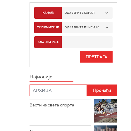
КАНАЛ:
ОДАБЕРИТЕ КАНАЛ
РАДИО БЕОГРАД 1
ТИП ЕМИСИЈЕ:
ОДАБЕРИТЕ ЕМИСИЈУ
РАДИО БЕОГРАД 2
СПОРТ
КЉУЧНА РЕЧ:
РАДИО БЕОГРАД 3
СЕРИЈА
БЕОГРАД 202
ИНФО
Најновије
РАДИО ПЛЕТЕНИЦА
ФИЛМ
РАДИО РОКЕНРОЛЕР
РАДИО ЏУБОКС
Вести из света спорта
РАДИО ВРТЕШКА
РАДИО ЏЕЗЕР