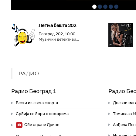
Летња башта 202
Београд 202, 10:00
Музички детективи...
РАДИО
Радио Београд 1
Радио Бео
Вести из света спорта
Дневни маг
Србија се бори с пожарима
Томислав Ма
Обе стране Дрине
Анђела Пенд
Историјa а