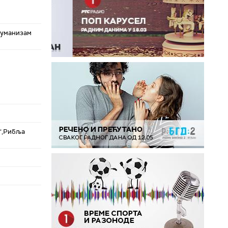
хуманизам
“,Рибља