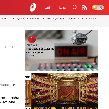
Lat
Eng
УБОКС
РАДИО ВРТЕШКА
РАДИО ЏЕЗЕР
АРХИВ
КОНТАКТ
РБ 202
к
а данашњи
теме, домаћи
а музичка