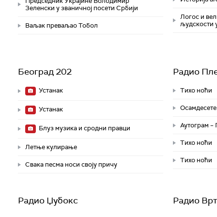
Председник Украјине Володимир
Зеленски у званичној посети Србији
Логос и вел
људскости 
Ваљак преваљао Тобол
Београд 202
Радио Пл
Устанак
Тихо ноћи
Осамдесете
Устанак
Аутограм –
Блуз музика и сродни правци
Тихо ноћи
Летње кулирање
Тихо ноћи
Свака песма носи своју причу
Радио Џубокс
Радио Вр