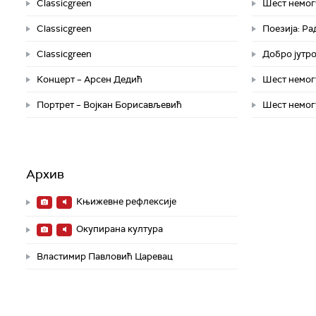
Classicgreen
Шест немог
Classicgreen
Поезија: Р
Classicgreen
Добро јутро
Концерт – Арсен Дедић
Шест немог
Портрет – Војкан Борисављевић
Шест немог
Архив
Књижевне рефлексије
Окупирана култура
Властимир Павловић Царевац