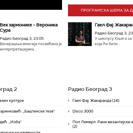
ПРОГРАМСКА ШЕМА ЗА 
Век хармонике – Вероника
Гаел Фај: Жакаран
Сура
Радио Београд 3, 23
Радио Београд 3, 23:05
У циклусу Књига за
Вечерашња емисија посвећена је
који ће бити...
интерпретацијама...
град 2
Радио Београд 3
азин културе
Гаел Фај: Жакаранда (16)
ринковић: ,,Баштенске тезе”
Disco 3000
ић: ,,Изба”
Пол Лемерл: Рани византијски 
(2)
меричке књижевности