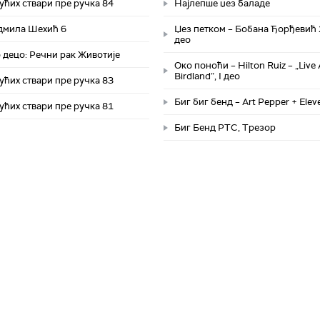
ућих ствари пре ручка 84
Најлепше џез баладе
адмила Шехић 6
Џез петком – Бобана Ђорђевић 2
део
 децо: Речни рак Животије
Око поноћи – Hilton Ruiz – „Live 
Birdland”, I део
ућих ствари пре ручка 83
Биг биг бенд – Art Pepper + Elev
ућих ствари пре ручка 81
Биг Бенд РТС, Трезор